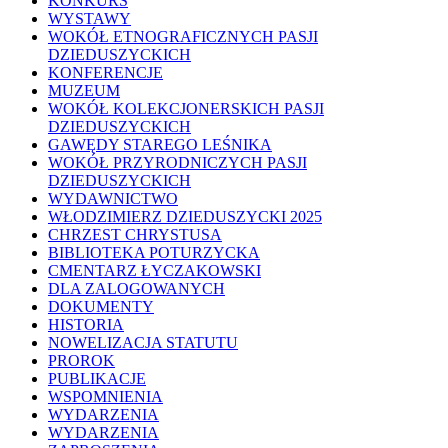
KONKURS
WYSTAWY
WOKÓŁ ETNOGRAFICZNYCH PASJI
DZIEDUSZYCKICH
KONFERENCJE
MUZEUM
WOKÓŁ KOLEKCJONERSKICH PASJI
DZIEDUSZYCKICH
GAWĘDY STAREGO LEŚNIKA
WOKÓŁ PRZYRODNICZYCH PASJI
DZIEDUSZYCKICH
WYDAWNICTWO
WŁODZIMIERZ DZIEDUSZYCKI 2025
CHRZEST CHRYSTUSA
BIBLIOTEKA POTURZYCKA
CMENTARZ ŁYCZAKOWSKI
DLA ZALOGOWANYCH
DOKUMENTY
HISTORIA
NOWELIZACJA STATUTU
PROROK
PUBLIKACJE
WSPOMNIENIA
WYDARZENIA
WYDARZENIA