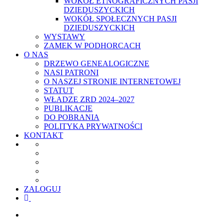
WOKÓŁ ETNOGRAFICZNYCH PASJI
DZIEDUSZYCKICH
WOKÓŁ SPOŁECZNYCH PASJI
DZIEDUSZYCKICH
WYSTAWY
ZAMEK W PODHORCACH
O NAS
DRZEWO GENEALOGICZNE
NASI PATRONI
O NASZEJ STRONIE INTERNETOWEJ
STATUT
WŁADZE ZRD 2024–2027
PUBLIKACJE
DO POBRANIA
POLITYKA PRYWATNOŚCI
KONTAKT
ZALOGUJ
facebook
youtube
szukaj