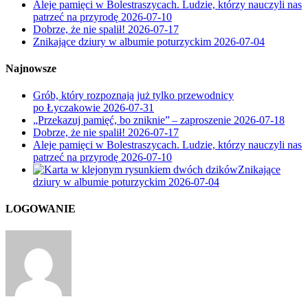
Aleje pamięci w Bolestraszycach. Ludzie, którzy nauczyli nas
patrzeć na przyrodę
2026-07-10
Dobrze, że nie spalił!
2026-07-17
Znikające dziury w albumie poturzyckim
2026-07-04
Najnowsze
Grób, który rozpoznają już tylko przewodnicy
po Łyczakowie
2026-07-31
„Przekazuj pamięć, bo zniknie” – zaproszenie
2026-07-18
Dobrze, że nie spalił!
2026-07-17
Aleje pamięci w Bolestraszycach. Ludzie, którzy nauczyli nas
patrzeć na przyrodę
2026-07-10
Znikające
dziury w albumie poturzyckim
2026-07-04
LOGOWANIE