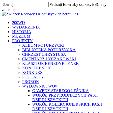
Skip
Wciśnij Enter aby szukać, ESC aby
to
zamknąć
main
Zamknij
content
szukaj
Menu
200WD
WYDARZENIA
HISTORIA
MUZEUM
PROJEKTY
ALBUM POTURZYCKI
BIBLIOTEKA POTURZYCKA
CHRZEST CHRYSTUSA
CMENTARZ ŁYCZAKOWSKI
KLASZTOR BENEDYKTYNEK
KONFERENCJE
KONKURS
PODCASTY
PROROK
WYDAWNICTWO
GAWĘDY STAREGO LEŚNIKA
WOKÓŁ PRZYRODNICZYCH PASJI
DZIEDUSZYCKICH
WOKÓŁ KOLEKCJONERSKICH PASJI
DZIEDUSZYCKICH