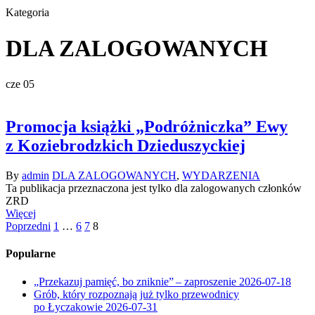
Kategoria
DLA ZALOGOWANYCH
cze
05
Promocja książki „Podróżniczka” Ewy
z Koziebrodzkich Dzieduszyckiej
By
admin
DLA ZALOGOWANYCH
,
WYDARZENIA
Ta publikacja przeznaczona jest tylko dla zalogowanych członków
ZRD
Więcej
Poprzedni
1
…
6
7
8
Popularne
„Przekazuj pamięć, bo zniknie” – zaproszenie
2026-07-18
Grób, który rozpoznają już tylko przewodnicy
po Łyczakowie
2026-07-31