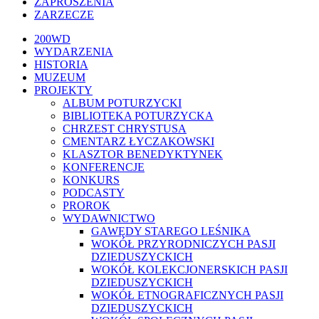
ZAPROSZENIA
ZARZECZE
Close
200WD
Menu
WYDARZENIA
HISTORIA
MUZEUM
PROJEKTY
ALBUM POTURZYCKI
BIBLIOTEKA POTURZYCKA
CHRZEST CHRYSTUSA
CMENTARZ ŁYCZAKOWSKI
KLASZTOR BENEDYKTYNEK
KONFERENCJE
KONKURS
PODCASTY
PROROK
WYDAWNICTWO
GAWĘDY STAREGO LEŚNIKA
WOKÓŁ PRZYRODNICZYCH PASJI
DZIEDUSZYCKICH
WOKÓŁ KOLEKCJONERSKICH PASJI
DZIEDUSZYCKICH
WOKÓŁ ETNOGRAFICZNYCH PASJI
DZIEDUSZYCKICH