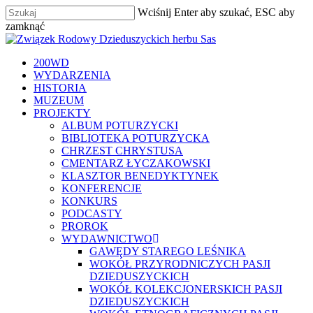
Skip
Wciśnij Enter aby szukać, ESC aby
to
Close
zamknąć
main
Zamknij
Menu
content
szukaj
Menu
200WD
WYDARZENIA
HISTORIA
MUZEUM
PROJEKTY
ALBUM POTURZYCKI
BIBLIOTEKA POTURZYCKA
CHRZEST CHRYSTUSA
CMENTARZ ŁYCZAKOWSKI
KLASZTOR BENEDYKTYNEK
KONFERENCJE
KONKURS
PODCASTY
PROROK
WYDAWNICTWO
GAWĘDY STAREGO LEŚNIKA
WOKÓŁ PRZYRODNICZYCH PASJI
DZIEDUSZYCKICH
WOKÓŁ KOLEKCJONERSKICH PASJI
DZIEDUSZYCKICH