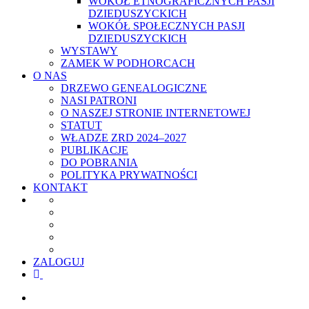
WOKÓŁ ETNOGRAFICZNYCH PASJI
DZIEDUSZYCKICH
WOKÓŁ SPOŁECZNYCH PASJI
DZIEDUSZYCKICH
WYSTAWY
ZAMEK W PODHORCACH
O NAS
DRZEWO GENEALOGICZNE
NASI PATRONI
O NASZEJ STRONIE INTERNETOWEJ
STATUT
WŁADZE ZRD 2024–2027
PUBLIKACJE
DO POBRANIA
POLITYKA PRYWATNOŚCI
KONTAKT
ZALOGUJ
facebook
youtube
szukaj