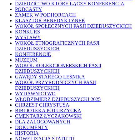
DZIEDZICTWO KTÓRE ŁĄCZY KONFERENCJA
PODCASTY
ZAMEK W PODHORCACH
KLASZTOR BENEDYKTYNEK
WOKÓŁ SPOŁECZNYCH PASJI DZIEDUSZYCKICH
KONKURS
WYSTAWY
WOKÓŁ ETNOGRAFICZNYCH PASJI
DZIEDUSZYCKICH
KONFERENCJE
MUZEUM
WOKÓŁ KOLEKCJONERSKICH PASJI
DZIEDUSZYCKICH
GAWĘDY STAREGO LEŚNIKA
WOKÓŁ PRZYRODNICZYCH PASJI
DZIEDUSZYCKICH
WYDAWNICTWO
WŁODZIMIERZ DZIEDUSZYCKI 2025
CHRZEST CHRYSTUSA
BIBLIOTEKA POTURZYCKA
CMENTARZ ŁYCZAKOWSKI
DLA ZALOGOWANYCH
DOKUMENTY
HISTORIA
NOWELIZACJA STATUTU