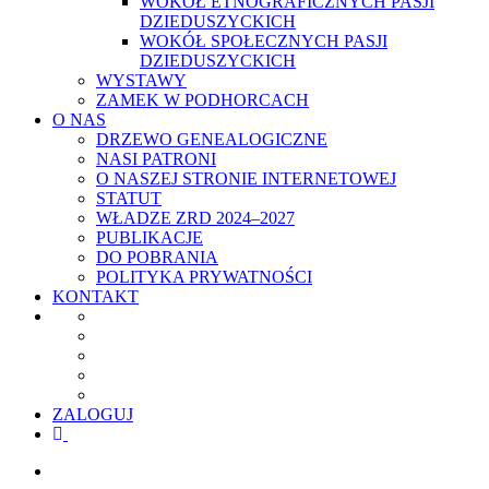
WOKÓŁ ETNOGRAFICZNYCH PASJI
DZIEDUSZYCKICH
WOKÓŁ SPOŁECZNYCH PASJI
DZIEDUSZYCKICH
WYSTAWY
ZAMEK W PODHORCACH
O NAS
DRZEWO GENEALOGICZNE
NASI PATRONI
O NASZEJ STRONIE INTERNETOWEJ
STATUT
WŁADZE ZRD 2024–2027
PUBLIKACJE
DO POBRANIA
POLITYKA PRYWATNOŚCI
KONTAKT
ZALOGUJ
facebook
youtube
szukaj