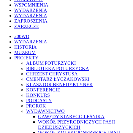
WSPOMNIENIA
WYDARZENIA
WYDARZENIA
ZAPROSZENIA
ZARZECZE
Close
200WD
Menu
WYDARZENIA
HISTORIA
MUZEUM
PROJEKTY
ALBUM POTURZYCKI
BIBLIOTEKA POTURZYCKA
CHRZEST CHRYSTUSA
CMENTARZ ŁYCZAKOWSKI
KLASZTOR BENEDYKTYNEK
KONFERENCJE
KONKURS
PODCASTY
PROROK
WYDAWNICTWO
GAWĘDY STAREGO LEŚNIKA
WOKÓŁ PRZYRODNICZYCH PASJI
DZIEDUSZYCKICH
WOKÓŁ KOLEKCJONERSKICH PASJI