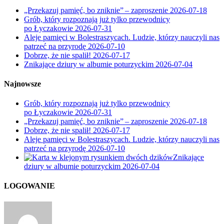
„Przekazuj pamięć, bo zniknie” – zaproszenie
2026-07-18
Grób, który rozpoznają już tylko przewodnicy
po Łyczakowie
2026-07-31
Aleje pamięci w Bolestraszycach. Ludzie, którzy nauczyli nas
patrzeć na przyrodę
2026-07-10
Dobrze, że nie spalił!
2026-07-17
Znikające dziury w albumie poturzyckim
2026-07-04
Najnowsze
Grób, który rozpoznają już tylko przewodnicy
po Łyczakowie
2026-07-31
„Przekazuj pamięć, bo zniknie” – zaproszenie
2026-07-18
Dobrze, że nie spalił!
2026-07-17
Aleje pamięci w Bolestraszycach. Ludzie, którzy nauczyli nas
patrzeć na przyrodę
2026-07-10
Znikające
dziury w albumie poturzyckim
2026-07-04
LOGOWANIE