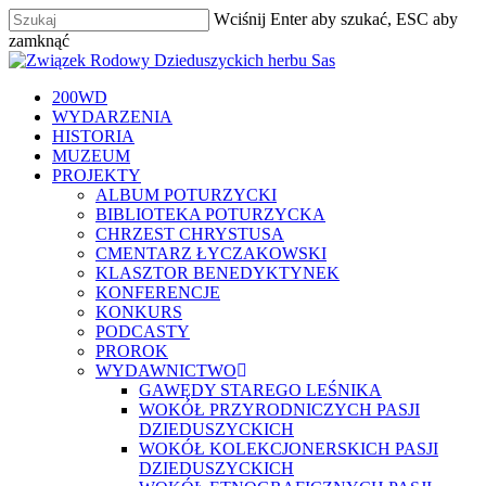
Skip
Wciśnij Enter aby szukać, ESC aby
to
zamknąć
main
Zamknij
content
szukaj
Menu
200WD
WYDARZENIA
HISTORIA
MUZEUM
PROJEKTY
ALBUM POTURZYCKI
BIBLIOTEKA POTURZYCKA
CHRZEST CHRYSTUSA
CMENTARZ ŁYCZAKOWSKI
KLASZTOR BENEDYKTYNEK
KONFERENCJE
KONKURS
PODCASTY
PROROK
WYDAWNICTWO
GAWĘDY STAREGO LEŚNIKA
WOKÓŁ PRZYRODNICZYCH PASJI
DZIEDUSZYCKICH
WOKÓŁ KOLEKCJONERSKICH PASJI
DZIEDUSZYCKICH