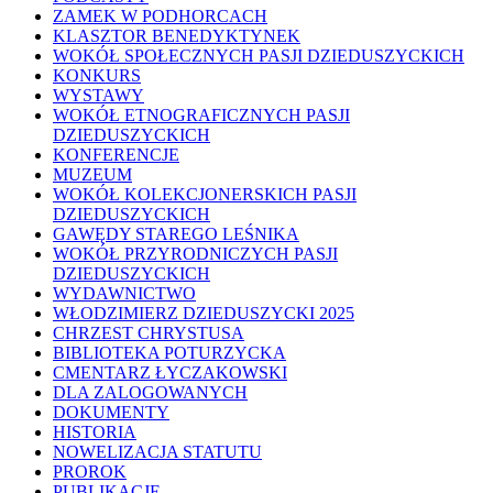
ZAMEK W PODHORCACH
KLASZTOR BENEDYKTYNEK
WOKÓŁ SPOŁECZNYCH PASJI DZIEDUSZYCKICH
KONKURS
WYSTAWY
WOKÓŁ ETNOGRAFICZNYCH PASJI
DZIEDUSZYCKICH
KONFERENCJE
MUZEUM
WOKÓŁ KOLEKCJONERSKICH PASJI
DZIEDUSZYCKICH
GAWĘDY STAREGO LEŚNIKA
WOKÓŁ PRZYRODNICZYCH PASJI
DZIEDUSZYCKICH
WYDAWNICTWO
WŁODZIMIERZ DZIEDUSZYCKI 2025
CHRZEST CHRYSTUSA
BIBLIOTEKA POTURZYCKA
CMENTARZ ŁYCZAKOWSKI
DLA ZALOGOWANYCH
DOKUMENTY
HISTORIA
NOWELIZACJA STATUTU
PROROK
PUBLIKACJE