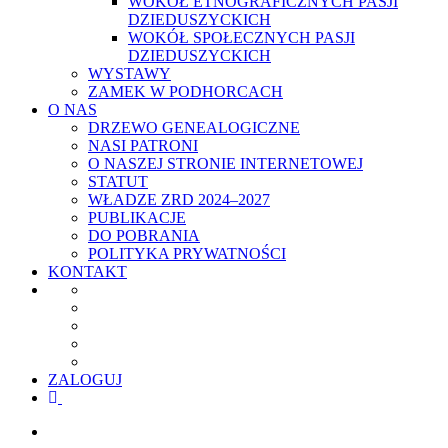
WOKÓŁ ETNOGRAFICZNYCH PASJI
DZIEDUSZYCKICH
WOKÓŁ SPOŁECZNYCH PASJI
DZIEDUSZYCKICH
WYSTAWY
ZAMEK W PODHORCACH
O NAS
DRZEWO GENEALOGICZNE
NASI PATRONI
O NASZEJ STRONIE INTERNETOWEJ
STATUT
WŁADZE ZRD 2024–2027
PUBLIKACJE
DO POBRANIA
POLITYKA PRYWATNOŚCI
KONTAKT
ZALOGUJ
facebook
youtube
szukaj