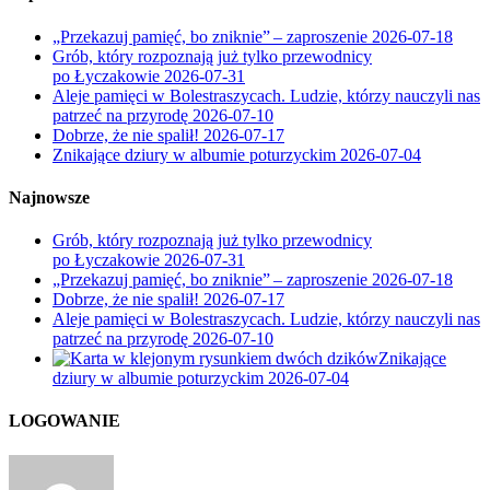
„Przekazuj pamięć, bo zniknie” – zaproszenie
2026-07-18
Grób, który rozpoznają już tylko przewodnicy
po Łyczakowie
2026-07-31
Aleje pamięci w Bolestraszycach. Ludzie, którzy nauczyli nas
patrzeć na przyrodę
2026-07-10
Dobrze, że nie spalił!
2026-07-17
Znikające dziury w albumie poturzyckim
2026-07-04
Najnowsze
Grób, który rozpoznają już tylko przewodnicy
po Łyczakowie
2026-07-31
„Przekazuj pamięć, bo zniknie” – zaproszenie
2026-07-18
Dobrze, że nie spalił!
2026-07-17
Aleje pamięci w Bolestraszycach. Ludzie, którzy nauczyli nas
patrzeć na przyrodę
2026-07-10
Znikające
dziury w albumie poturzyckim
2026-07-04
LOGOWANIE