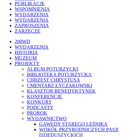
PUBLIKACJE
WSPOMNIENIA
WYDARZENIA
WYDARZENIA
ZAPROSZENIA
ZARZECZE
Close
200WD
Menu
WYDARZENIA
HISTORIA
MUZEUM
PROJEKTY
ALBUM POTURZYCKI
BIBLIOTEKA POTURZYCKA
CHRZEST CHRYSTUSA
CMENTARZ ŁYCZAKOWSKI
KLASZTOR BENEDYKTYNEK
KONFERENCJE
KONKURS
PODCASTY
PROROK
WYDAWNICTWO
GAWĘDY STAREGO LEŚNIKA
WOKÓŁ PRZYRODNICZYCH PASJI
DZIEDUSZYCKICH