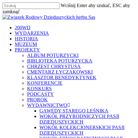
Skip
Wciśnij Enter aby szukać, ESC aby
to
zamknąć
main
Zamknij
content
szukaj
Menu
200WD
WYDARZENIA
HISTORIA
MUZEUM
PROJEKTY
ALBUM POTURZYCKI
BIBLIOTEKA POTURZYCKA
CHRZEST CHRYSTUSA
CMENTARZ ŁYCZAKOWSKI
KLASZTOR BENEDYKTYNEK
KONFERENCJE
KONKURS
PODCASTY
PROROK
WYDAWNICTWO
GAWĘDY STAREGO LEŚNIKA
WOKÓŁ PRZYRODNICZYCH PASJI
DZIEDUSZYCKICH
WOKÓŁ KOLEKCJONERSKICH PASJI
DZIEDUSZYCKICH