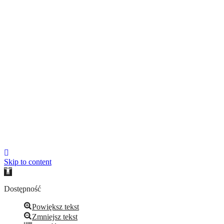
STATUT
WŁADZE ZRD 2024–2027
PUBLIKACJE
DO POBRANIA
POLITYKA PRYWATNOŚCI
KONTAKT
ZALOGUJ
Skip to content
Open
toolbar
Dostępność
Powiększ tekst
Zmniejsz tekst