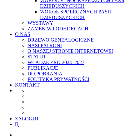
WOKÓŁ ETNOGRAFICZNYCH PASJI
DZIEDUSZYCKICH
WOKÓŁ SPOŁECZNYCH PASJI
DZIEDUSZYCKICH
WYSTAWY
ZAMEK W PODHORCACH
O NAS
DRZEWO GENEALOGICZNE
NASI PATRONI
O NASZEJ STRONIE INTERNETOWEJ
STATUT
WŁADZE ZRD 2024–2027
PUBLIKACJE
DO POBRANIA
POLITYKA PRYWATNOŚCI
KONTAKT
ZALOGUJ
facebook
youtube
szukaj