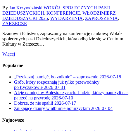
By
Jan Krzywdziński
WOKÓŁ SPOŁECZNYCH PASJI
DZIEDUSZYCKICH
,
KONFERENCJE
,
WŁODZIMIERZ
DZIEDUSZYCKI 2025
,
WYDARZENIA
,
ZAPROSZENIA
,
ZARZECZE
Szanowni Państwo, zapraszamy na konferencję naukową Wokół
społecznych pasji Dzieduszyckich, która odbędzie się w Centrum
Kultury w Zarzeczu…
Więcej
Popularne
„Przekazuj pamięć, bo zniknie” – zaproszenie
2026-07-18
Grób, który rozpoznają już tylko przewodnicy
po Łyczakowie
2026-07-31
Aleje pamięci w Bolestraszycach. Ludzie, którzy nauczyli nas
patrzeć na przyrodę
2026-07-10
Dobrze, że nie spalił!
2026-07-17
Znikające dziury w albumie poturzyckim
2026-07-04
Najnowsze