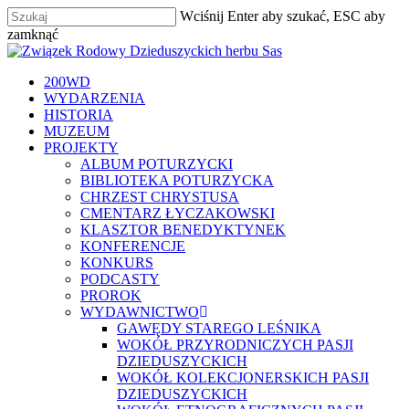
Skip
Wciśnij Enter aby szukać, ESC aby
to
zamknąć
main
Zamknij
content
szukaj
Menu
200WD
WYDARZENIA
HISTORIA
MUZEUM
PROJEKTY
ALBUM POTURZYCKI
BIBLIOTEKA POTURZYCKA
CHRZEST CHRYSTUSA
CMENTARZ ŁYCZAKOWSKI
KLASZTOR BENEDYKTYNEK
KONFERENCJE
KONKURS
PODCASTY
PROROK
WYDAWNICTWO
GAWĘDY STAREGO LEŚNIKA
WOKÓŁ PRZYRODNICZYCH PASJI
DZIEDUSZYCKICH
WOKÓŁ KOLEKCJONERSKICH PASJI
DZIEDUSZYCKICH