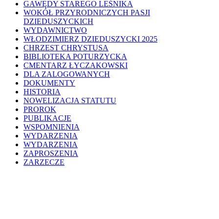
GAWĘDY STAREGO LEŚNIKA
WOKÓŁ PRZYRODNICZYCH PASJI
DZIEDUSZYCKICH
WYDAWNICTWO
WŁODZIMIERZ DZIEDUSZYCKI 2025
CHRZEST CHRYSTUSA
BIBLIOTEKA POTURZYCKA
CMENTARZ ŁYCZAKOWSKI
DLA ZALOGOWANYCH
DOKUMENTY
HISTORIA
NOWELIZACJA STATUTU
PROROK
PUBLIKACJE
WSPOMNIENIA
WYDARZENIA
WYDARZENIA
ZAPROSZENIA
ZARZECZE
Close
200WD
Menu
WYDARZENIA
HISTORIA
MUZEUM
PROJEKTY