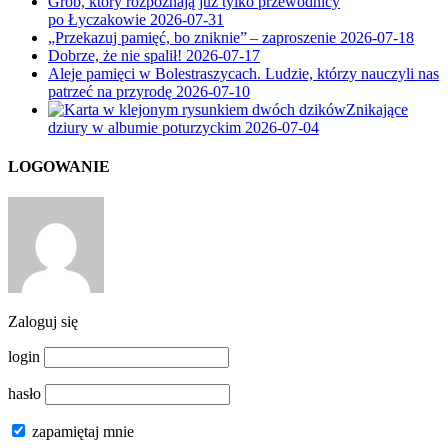
Grób, który rozpoznają już tylko przewodnicy
po Łyczakowie
2026-07-31
„Przekazuj pamięć, bo zniknie” – zaproszenie
2026-07-18
Dobrze, że nie spalił!
2026-07-17
Aleje pamięci w Bolestraszycach. Ludzie, którzy nauczyli nas
patrzeć na przyrodę
2026-07-10
Znikające
dziury w albumie poturzyckim
2026-07-04
LOGOWANIE
Zaloguj się
login
hasło
zapamiętaj mnie