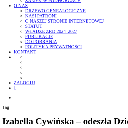
ZAMEK W PODHORCACH
O NAS
DRZEWO GENEALOGICZNE
NASI PATRONI
O NASZEJ STRONIE INTERNETOWEJ
STATUT
WŁADZE ZRD 2024–2027
PUBLIKACJE
DO POBRANIA
POLITYKA PRYWATNOŚCI
KONTAKT
ZALOGUJ
facebook
youtube
szukaj
Tag
Izabella Cywińska – odeszła Dz