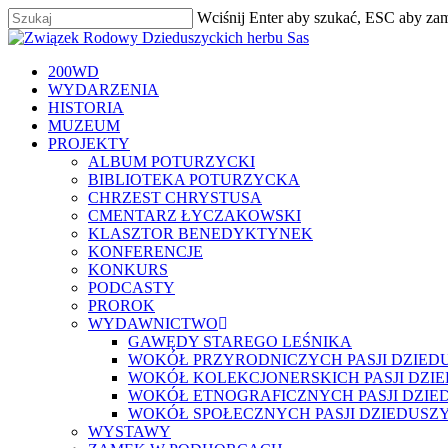
Skip
Wciśnij Enter aby szukać, ESC aby za
to
Zamknij
main
content
szukaj
Menu
200WD
WYDARZENIA
HISTORIA
MUZEUM
PROJEKTY
ALBUM POTURZYCKI
BIBLIOTEKA POTURZYCKA
CHRZEST CHRYSTUSA
CMENTARZ ŁYCZAKOWSKI
KLASZTOR BENEDYKTYNEK
KONFERENCJE
KONKURS
PODCASTY
PROROK
WYDAWNICTWO
GAWĘDY STAREGO LEŚNIKA
WOKÓŁ PRZYRODNICZYCH PASJI DZIED
WOKÓŁ KOLEKCJONERSKICH PASJI DZI
WOKÓŁ ETNOGRAFICZNYCH PASJI DZIE
WOKÓŁ SPOŁECZNYCH PASJI DZIEDUSZ
WYSTAWY