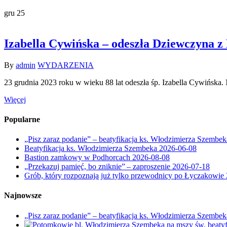
gru
25
Izabella Cywińska – odeszła Dziewczyna z
By
admin
WYDARZENIA
23 grudnia 2023 roku w wieku 88 lat odeszła śp. Izabella Cywińs
Więcej
Popularne
„Pisz zaraz podanie” – beatyfikacja ks. Włodzimierza Szembek
Beatyfikacja ks. Włodzimierza Szembeka
2026-06-08
Bastion zamkowy w Podhorcach
2026-08-08
„Przekazuj pamięć, bo zniknie” – zaproszenie
2026-07-18
Grób, który rozpoznają już tylko przewodnicy po Łyczakowie
Najnowsze
„Pisz zaraz podanie” – beatyfikacja ks. Włodzimierza Szembek