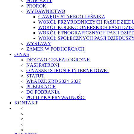
PODCASTY
PROROK
WYDAWNICTWO
GAWĘDY STAREGO LEŚNIKA
WOKÓŁ PRZYRODNICZYCH PASJI DZIED
WOKÓŁ KOLEKCJONERSKICH PASJI DZI
WOKÓŁ ETNOGRAFICZNYCH PASJI DZIE
WOKÓŁ SPOŁECZNYCH PASJI DZIEDUSZ
WYSTAWY
ZAMEK W PODHORCACH
O NAS
DRZEWO GENEALOGICZNE
NASI PATRONI
O NASZEJ STRONIE INTERNETOWEJ
STATUT
WŁADZE ZRD 2024–2027
PUBLIKACJE
DO POBRANIA
POLITYKA PRYWATNOŚCI
KONTAKT