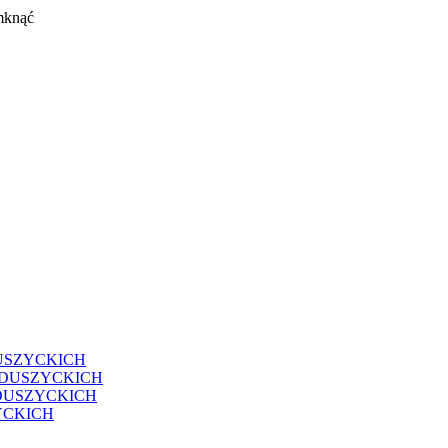
mknąć
USZYCKICH
EDUSZYCKICH
DUSZYCKICH
YCKICH