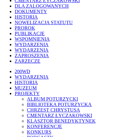
CMENTARZ ŁYCZAKOWSKI
DLA ZALOGOWANYCH
DOKUMENTY
HISTORIA
NOWELIZACJA STATUTU
PROROK
PUBLIKACJE
WSPOMNIENIA
WYDARZENIA
WYDARZENIA
ZAPROSZENIA
ZARZECZE
Close
200WD
Menu
WYDARZENIA
HISTORIA
MUZEUM
PROJEKTY
ALBUM POTURZYCKI
BIBLIOTEKA POTURZYCKA
CHRZEST CHRYSTUSA
CMENTARZ ŁYCZAKOWSKI
KLASZTOR BENEDYKTYNEK
KONFERENCJE
KONKURS