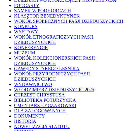
DZIEDZICTWO KTÓRE ŁĄCZY KONFERENCJA
PODCASTY
ZAMEK W PODHORCACH
KLASZTOR BENEDYKTYNEK
WOKÓŁ SPOŁECZNYCH PASJI DZIEDUSZYCKICH
KONKURS
WYSTAWY
WOKÓŁ ETNOGRAFICZNYCH PASJI
DZIEDUSZYCKICH
KONFERENCJE
MUZEUM
WOKÓŁ KOLEKCJONERSKICH PASJI
DZIEDUSZYCKICH
GAWĘDY STAREGO LEŚNIKA
WOKÓŁ PRZYRODNICZYCH PASJI
DZIEDUSZYCKICH
WYDAWNICTWO
WŁODZIMIERZ DZIEDUSZYCKI 2025
CHRZEST CHRYSTUSA
BIBLIOTEKA POTURZYCKA
CMENTARZ ŁYCZAKOWSKI
DLA ZALOGOWANYCH
DOKUMENTY
HISTORIA
NOWELIZACJA STATUTU