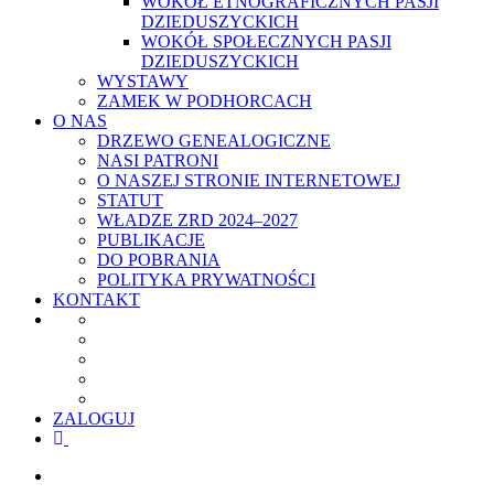
WOKÓŁ ETNOGRAFICZNYCH PASJI
DZIEDUSZYCKICH
WOKÓŁ SPOŁECZNYCH PASJI
DZIEDUSZYCKICH
WYSTAWY
ZAMEK W PODHORCACH
O NAS
DRZEWO GENEALOGICZNE
NASI PATRONI
O NASZEJ STRONIE INTERNETOWEJ
STATUT
WŁADZE ZRD 2024–2027
PUBLIKACJE
DO POBRANIA
POLITYKA PRYWATNOŚCI
KONTAKT
ZALOGUJ
facebook
youtube
szukaj