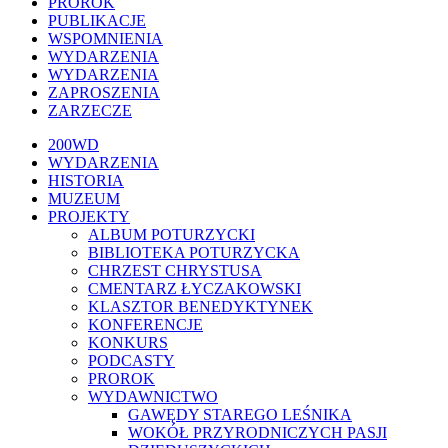
PROROK
PUBLIKACJE
WSPOMNIENIA
WYDARZENIA
WYDARZENIA
ZAPROSZENIA
ZARZECZE
Close
200WD
Menu
WYDARZENIA
HISTORIA
MUZEUM
PROJEKTY
ALBUM POTURZYCKI
BIBLIOTEKA POTURZYCKA
CHRZEST CHRYSTUSA
CMENTARZ ŁYCZAKOWSKI
KLASZTOR BENEDYKTYNEK
KONFERENCJE
KONKURS
PODCASTY
PROROK
WYDAWNICTWO
GAWĘDY STAREGO LEŚNIKA
WOKÓŁ PRZYRODNICZYCH PASJI