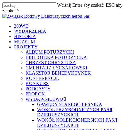
Skip
Wciśnij Enter aby szukać, ESC aby
to
zamknąć
main
Zamknij
content
szukaj
Menu
200WD
WYDARZENIA
HISTORIA
MUZEUM
PROJEKTY
ALBUM POTURZYCKI
BIBLIOTEKA POTURZYCKA
CHRZEST CHRYSTUSA
CMENTARZ ŁYCZAKOWSKI
KLASZTOR BENEDYKTYNEK
KONFERENCJE
KONKURS
PODCASTY
PROROK
WYDAWNICTWO
GAWĘDY STAREGO LEŚNIKA
WOKÓŁ PRZYRODNICZYCH PASJI
DZIEDUSZYCKICH
WOKÓŁ KOLEKCJONERSKICH PASJI
DZIEDUSZYCKICH