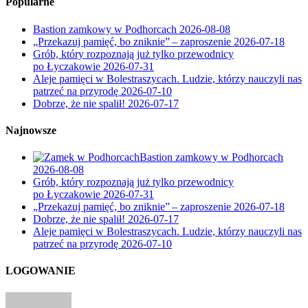
Popularne
Bastion zamkowy w Podhorcach
2026-08-08
„Przekazuj pamięć, bo zniknie” – zaproszenie
2026-07-18
Grób, który rozpoznają już tylko przewodnicy
po Łyczakowie
2026-07-31
Aleje pamięci w Bolestraszycach. Ludzie, którzy nauczyli nas
patrzeć na przyrodę
2026-07-10
Dobrze, że nie spalił!
2026-07-17
Najnowsze
Bastion zamkowy w Podhorcach
2026-08-08
Grób, który rozpoznają już tylko przewodnicy
po Łyczakowie
2026-07-31
„Przekazuj pamięć, bo zniknie” – zaproszenie
2026-07-18
Dobrze, że nie spalił!
2026-07-17
Aleje pamięci w Bolestraszycach. Ludzie, którzy nauczyli nas
patrzeć na przyrodę
2026-07-10
LOGOWANIE