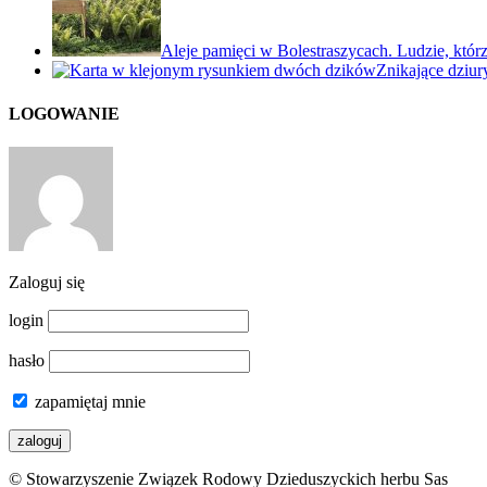
Aleje pamięci w Bolestraszycach. Ludzie, którz
Znikające dziu
LOGOWANIE
Zaloguj się
login
hasło
zapamiętaj mnie
© Stowarzyszenie Związek Rodowy Dzieduszyckich herbu Sas