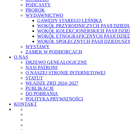
PODCASTY
PROROK
WYDAWNICTWO
GAWĘDY STAREGO LEŚNIKA
WOKÓŁ PRZYRODNICZYCH PASJI DZIED
WOKÓŁ KOLEKCJONERSKICH PASJI DZI
WOKÓŁ ETNOGRAFICZNYCH PASJI DZIE
WOKÓŁ SPOŁECZNYCH PASJI DZIEDUSZ
WYSTAWY
ZAMEK W PODHORCACH
O NAS
DRZEWO GENEALOGICZNE
NASI PATRONI
O NASZEJ STRONIE INTERNETOWEJ
STATUT
WŁADZE ZRD 2024–2027
PUBLIKACJE
DO POBRANIA
POLITYKA PRYWATNOŚCI
KONTAKT