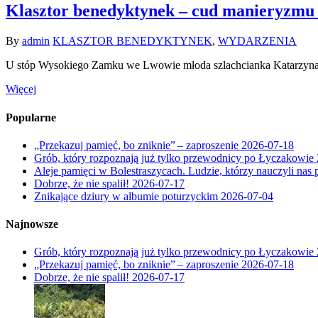
Klasztor benedyktynek – cud manieryzmu
By
admin
KLASZTOR BENEDYKTYNEK
,
WYDARZENIA
U stóp Wysokiego Zamku we Lwowie młoda szlachcianka Katarzyna 
Więcej
Popularne
„Przekazuj pamięć, bo zniknie” – zaproszenie
2026-07-18
Grób, który rozpoznają już tylko przewodnicy po Łyczakowie
Aleje pamięci w Bolestraszycach. Ludzie, którzy nauczyli nas 
Dobrze, że nie spalił!
2026-07-17
Znikające dziury w albumie poturzyckim
2026-07-04
Najnowsze
Grób, który rozpoznają już tylko przewodnicy po Łyczakowie
„Przekazuj pamięć, bo zniknie” – zaproszenie
2026-07-18
Dobrze, że nie spalił!
2026-07-17