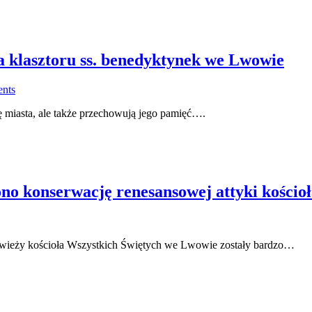
ża klasztoru ss. benedyktynek we Lwowie
nts
ę miasta, ale także przechowują jego pamięć….
o konserwację renesansowej attyki kościoł
 wieży kościoła Wszystkich Świętych we Lwowie zostały bardzo…