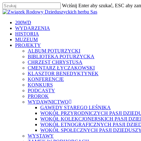
Skip
Wciśnij Enter aby szukać, ESC aby za
to
Zamknij
main
content
szukaj
Menu
200WD
WYDARZENIA
HISTORIA
MUZEUM
PROJEKTY
ALBUM POTURZYCKI
BIBLIOTEKA POTURZYCKA
CHRZEST CHRYSTUSA
CMENTARZ ŁYCZAKOWSKI
KLASZTOR BENEDYKTYNEK
KONFERENCJE
KONKURS
PODCASTY
PROROK
WYDAWNICTWO
GAWĘDY STAREGO LEŚNIKA
WOKÓŁ PRZYRODNICZYCH PASJI DZIED
WOKÓŁ KOLEKCJONERSKICH PASJI DZI
WOKÓŁ ETNOGRAFICZNYCH PASJI DZIE
WOKÓŁ SPOŁECZNYCH PASJI DZIEDUSZ
WYSTAWY