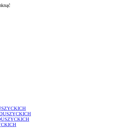
mknąć
USZYCKICH
EDUSZYCKICH
DUSZYCKICH
YCKICH