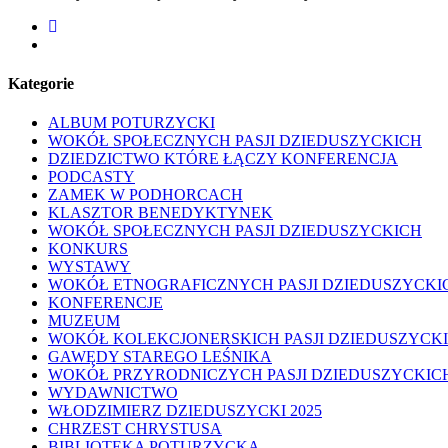
facebook
youtube
Kategorie
ALBUM POTURZYCKI
WOKÓŁ SPOŁECZNYCH PASJI DZIEDUSZYCKICH
DZIEDZICTWO KTÓRE ŁĄCZY KONFERENCJA
PODCASTY
ZAMEK W PODHORCACH
KLASZTOR BENEDYKTYNEK
WOKÓŁ SPOŁECZNYCH PASJI DZIEDUSZYCKICH
KONKURS
WYSTAWY
WOKÓŁ ETNOGRAFICZNYCH PASJI DZIEDUSZYCKI
KONFERENCJE
MUZEUM
WOKÓŁ KOLEKCJONERSKICH PASJI DZIEDUSZYCK
GAWĘDY STAREGO LEŚNIKA
WOKÓŁ PRZYRODNICZYCH PASJI DZIEDUSZYCKIC
WYDAWNICTWO
WŁODZIMIERZ DZIEDUSZYCKI 2025
CHRZEST CHRYSTUSA
BIBLIOTEKA POTURZYCKA