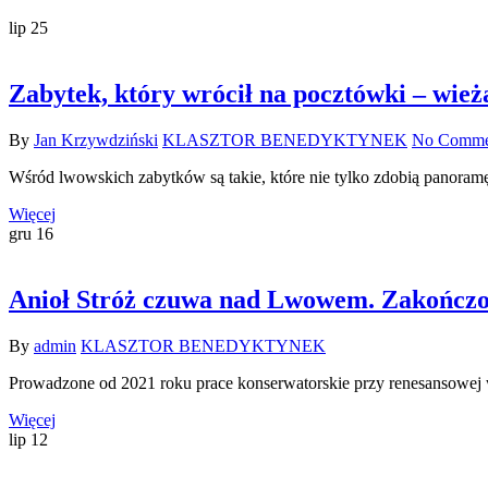
lip
25
Zabytek, który wrócił na pocztówki – wie
By
Jan Krzywdziński
KLASZTOR BENEDYKTYNEK
No Comme
Wśród lwowskich zabytków są takie, które nie tylko zdobią panoram
Więcej
gru
16
Anioł Stróż czuwa nad Lwowem. Zakończon
By
admin
KLASZTOR BENEDYKTYNEK
Prowadzone od 2021 roku prace konserwatorskie przy renesansowej
Więcej
lip
12