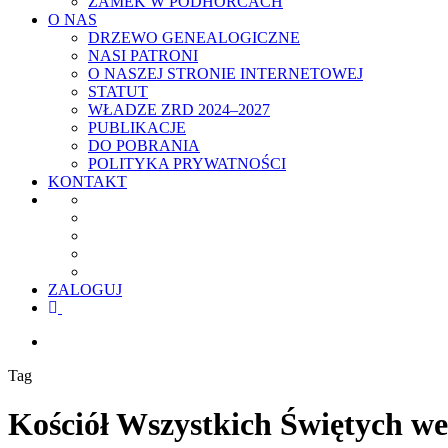
ZAMEK W PODHORCACH
O NAS
DRZEWO GENEALOGICZNE
NASI PATRONI
O NASZEJ STRONIE INTERNETOWEJ
STATUT
WŁADZE ZRD 2024–2027
PUBLIKACJE
DO POBRANIA
POLITYKA PRYWATNOŚCI
KONTAKT
ZALOGUJ
facebook
youtube
szukaj
Tag
Kościół Wszystkich Świętych w