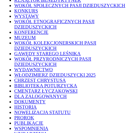
KLASZTOR BENEDYKTYNEK
WOKÓŁ SPOŁECZNYCH PASJI DZIEDUSZYCKICH
KONKURS
WYSTAWY
WOKÓŁ ETNOGRAFICZNYCH PASJI
DZIEDUSZYCKICH
KONFERENCJE
MUZEUM
WOKÓŁ KOLEKCJONERSKICH PASJI
DZIEDUSZYCKICH
GAWĘDY STAREGO LEŚNIKA
WOKÓŁ PRZYRODNICZYCH PASJI
DZIEDUSZYCKICH
WYDAWNICTWO
WŁODZIMIERZ DZIEDUSZYCKI 2025
CHRZEST CHRYSTUSA
BIBLIOTEKA POTURZYCKA
CMENTARZ ŁYCZAKOWSKI
DLA ZALOGOWANYCH
DOKUMENTY
HISTORIA
NOWELIZACJA STATUTU
PROROK
PUBLIKACJE
WSPOMNIENIA