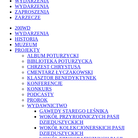
WYDARZENIA
WYDARZENIA
ZAPROSZENIA
ZARZECZE
Close
200WD
Menu
WYDARZENIA
HISTORIA
MUZEUM
PROJEKTY
ALBUM POTURZYCKI
BIBLIOTEKA POTURZYCKA
CHRZEST CHRYSTUSA
CMENTARZ ŁYCZAKOWSKI
KLASZTOR BENEDYKTYNEK
KONFERENCJE
KONKURS
PODCASTY
PROROK
WYDAWNICTWO
GAWĘDY STAREGO LEŚNIKA
WOKÓŁ PRZYRODNICZYCH PASJI
DZIEDUSZYCKICH
WOKÓŁ KOLEKCJONERSKICH PASJI
DZIEDUSZYCKICH