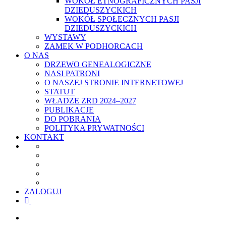
WOKÓŁ ETNOGRAFICZNYCH PASJI
DZIEDUSZYCKICH
WOKÓŁ SPOŁECZNYCH PASJI
DZIEDUSZYCKICH
WYSTAWY
ZAMEK W PODHORCACH
O NAS
DRZEWO GENEALOGICZNE
NASI PATRONI
O NASZEJ STRONIE INTERNETOWEJ
STATUT
WŁADZE ZRD 2024–2027
PUBLIKACJE
DO POBRANIA
POLITYKA PRYWATNOŚCI
KONTAKT
ZALOGUJ
facebook
youtube
szukaj