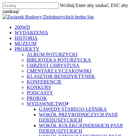
Skip
Wciśnij Enter aby szukać, ESC aby
to
zamknąć
main
Zamknij
content
szukaj
Menu
200WD
WYDARZENIA
HISTORIA
MUZEUM
PROJEKTY
ALBUM POTURZYCKI
BIBLIOTEKA POTURZYCKA
CHRZEST CHRYSTUSA
CMENTARZ ŁYCZAKOWSKI
KLASZTOR BENEDYKTYNEK
KONFERENCJE
KONKURS
PODCASTY
PROROK
WYDAWNICTWO
GAWĘDY STAREGO LEŚNIKA
WOKÓŁ PRZYRODNICZYCH PASJI
DZIEDUSZYCKICH
WOKÓŁ KOLEKCJONERSKICH PASJI
DZIEDUSZYCKICH