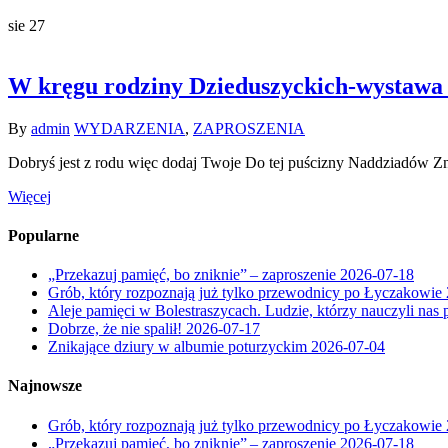
sie
27
W kręgu rodziny Dzieduszyckich-wystawa
By
admin
WYDARZENIA
,
ZAPROSZENIA
Dobryś jest z rodu więc dodaj Twoje Do tej puścizny Naddziadów Zna
Więcej
Popularne
„Przekazuj pamięć, bo zniknie” – zaproszenie
2026-07-18
Grób, który rozpoznają już tylko przewodnicy po Łyczakowie
Aleje pamięci w Bolestraszycach. Ludzie, którzy nauczyli nas 
Dobrze, że nie spalił!
2026-07-17
Znikające dziury w albumie poturzyckim
2026-07-04
Najnowsze
Grób, który rozpoznają już tylko przewodnicy po Łyczakowie
„Przekazuj pamięć, bo zniknie” – zaproszenie
2026-07-18