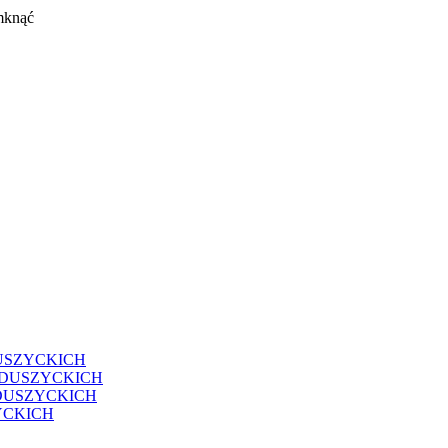
mknąć
USZYCKICH
EDUSZYCKICH
DUSZYCKICH
YCKICH