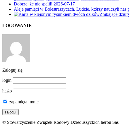
Dobrze, że nie spalił!
2026-07-17
Aleje pamięci w Bolestraszycach. Ludzie, którzy nauczyli nas 
Znikające dziu
LOGOWANIE
Zaloguj się
login
hasło
zapamiętaj mnie
© Stowarzyszenie Związek Rodowy Dzieduszyckich herbu Sas