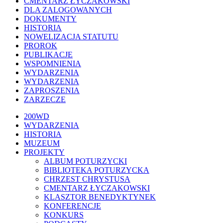
CMENTARZ ŁYCZAKOWSKI
DLA ZALOGOWANYCH
DOKUMENTY
HISTORIA
NOWELIZACJA STATUTU
PROROK
PUBLIKACJE
WSPOMNIENIA
WYDARZENIA
WYDARZENIA
ZAPROSZENIA
ZARZECZE
Close
200WD
Menu
WYDARZENIA
HISTORIA
MUZEUM
PROJEKTY
ALBUM POTURZYCKI
BIBLIOTEKA POTURZYCKA
CHRZEST CHRYSTUSA
CMENTARZ ŁYCZAKOWSKI
KLASZTOR BENEDYKTYNEK
KONFERENCJE
KONKURS