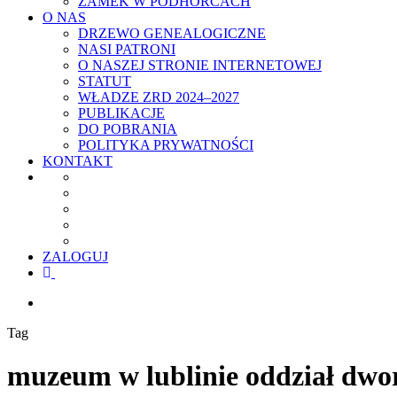
ZAMEK W PODHORCACH
O NAS
DRZEWO GENEALOGICZNE
NASI PATRONI
O NASZEJ STRONIE INTERNETOWEJ
STATUT
WŁADZE ZRD 2024–2027
PUBLIKACJE
DO POBRANIA
POLITYKA PRYWATNOŚCI
KONTAKT
ZALOGUJ
facebook
youtube
szukaj
Tag
muzeum w lublinie oddział dwo