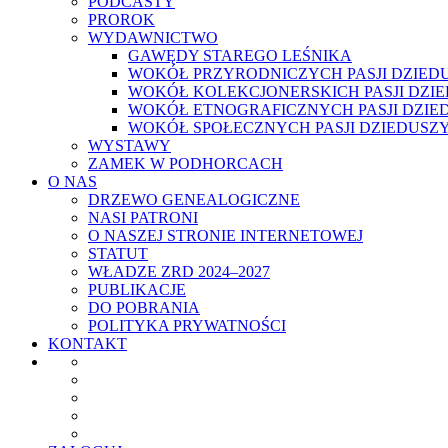
PODCASTY
PROROK
WYDAWNICTWO
GAWĘDY STAREGO LEŚNIKA
WOKÓŁ PRZYRODNICZYCH PASJI DZIED
WOKÓŁ KOLEKCJONERSKICH PASJI DZI
WOKÓŁ ETNOGRAFICZNYCH PASJI DZIE
WOKÓŁ SPOŁECZNYCH PASJI DZIEDUSZ
WYSTAWY
ZAMEK W PODHORCACH
O NAS
DRZEWO GENEALOGICZNE
NASI PATRONI
O NASZEJ STRONIE INTERNETOWEJ
STATUT
WŁADZE ZRD 2024–2027
PUBLIKACJE
DO POBRANIA
POLITYKA PRYWATNOŚCI
KONTAKT