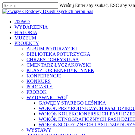
Skip
Wciśnij Enter aby szukać, ESC aby za
to
Zamknij
main
content
szukaj
Menu
200WD
WYDARZENIA
HISTORIA
MUZEUM
PROJEKTY
ALBUM POTURZYCKI
BIBLIOTEKA POTURZYCKA
CHRZEST CHRYSTUSA
CMENTARZ ŁYCZAKOWSKI
KLASZTOR BENEDYKTYNEK
KONFERENCJE
KONKURS
PODCASTY
PROROK
WYDAWNICTWO
GAWĘDY STAREGO LEŚNIKA
WOKÓŁ PRZYRODNICZYCH PASJI DZIED
WOKÓŁ KOLEKCJONERSKICH PASJI DZI
WOKÓŁ ETNOGRAFICZNYCH PASJI DZIE
WOKÓŁ SPOŁECZNYCH PASJI DZIEDUSZ
WYSTAWY