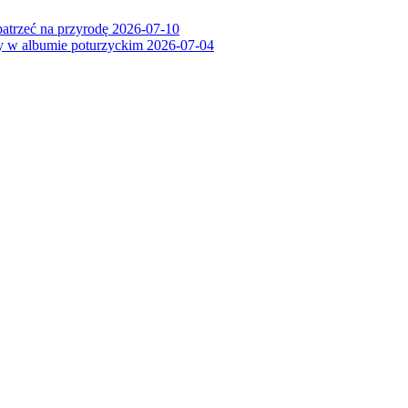
patrzeć na przyrodę
2026-07-10
ry w albumie poturzyckim
2026-07-04