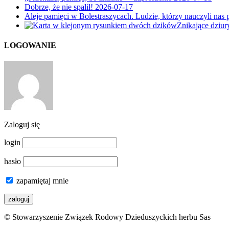
Dobrze, że nie spalił!
2026-07-17
Aleje pamięci w Bolestraszycach. Ludzie, którzy nauczyli nas 
Znikające dziu
LOGOWANIE
Zaloguj się
login
hasło
zapamiętaj mnie
© Stowarzyszenie Związek Rodowy Dzieduszyckich herbu Sas