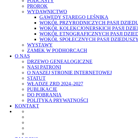
PODCASTY
PROROK
WYDAWNICTWO
GAWĘDY STAREGO LEŚNIKA
WOKÓŁ PRZYRODNICZYCH PASJI DZIED
WOKÓŁ KOLEKCJONERSKICH PASJI DZI
WOKÓŁ ETNOGRAFICZNYCH PASJI DZIE
WOKÓŁ SPOŁECZNYCH PASJI DZIEDUSZ
WYSTAWY
ZAMEK W PODHORCACH
O NAS
DRZEWO GENEALOGICZNE
NASI PATRONI
O NASZEJ STRONIE INTERNETOWEJ
STATUT
WŁADZE ZRD 2024–2027
PUBLIKACJE
DO POBRANIA
POLITYKA PRYWATNOŚCI
KONTAKT