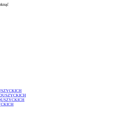
mknąć
USZYCKICH
EDUSZYCKICH
DUSZYCKICH
YCKICH