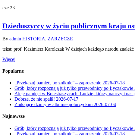
cze
23
Dzieduszyccy w życiu publicznym kraju ost
By
admin
HISTORIA
,
ZARZECZE
tekst: prof. Kazimierz Karolczak W dziejach każdego narodu znaleź
Więcej
Popularne
„Przekazuj pamięć, bo zniknie” – zaproszenie
2026-07-18
Grób, który rozpoznają już tylko przewodnicy po Łyczakowie
Aleje pamięci w Bolestraszycach. Ludzie, którzy nauczyli nas 
Dobrze, że nie spalił!
2026-07-17
Znikające dziury w albumie poturzyckim
2026-07-04
Najnowsze
Grób, który rozpoznają już tylko przewodnicy po Łyczakowie
„Przekazuj pamięć, bo zniknie” – zaproszenie
2026-07-18