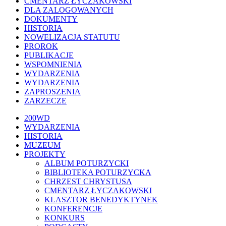
CMENTARZ ŁYCZAKOWSKI
DLA ZALOGOWANYCH
DOKUMENTY
HISTORIA
NOWELIZACJA STATUTU
PROROK
PUBLIKACJE
WSPOMNIENIA
WYDARZENIA
WYDARZENIA
ZAPROSZENIA
ZARZECZE
Close
200WD
Menu
WYDARZENIA
HISTORIA
MUZEUM
PROJEKTY
ALBUM POTURZYCKI
BIBLIOTEKA POTURZYCKA
CHRZEST CHRYSTUSA
CMENTARZ ŁYCZAKOWSKI
KLASZTOR BENEDYKTYNEK
KONFERENCJE
KONKURS