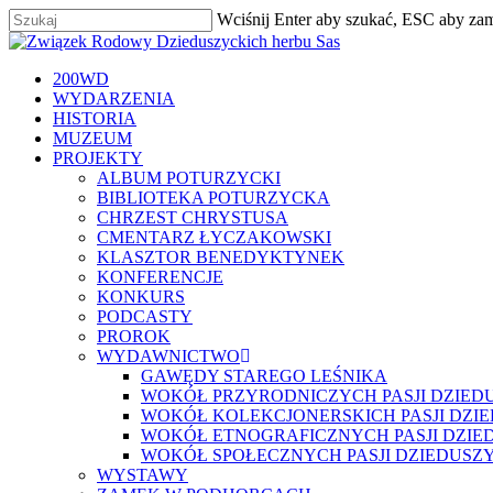
Skip
Wciśnij Enter aby szukać, ESC aby za
to
Zamknij
main
content
szukaj
Menu
200WD
WYDARZENIA
HISTORIA
MUZEUM
PROJEKTY
ALBUM POTURZYCKI
BIBLIOTEKA POTURZYCKA
CHRZEST CHRYSTUSA
CMENTARZ ŁYCZAKOWSKI
KLASZTOR BENEDYKTYNEK
KONFERENCJE
KONKURS
PODCASTY
PROROK
WYDAWNICTWO
GAWĘDY STAREGO LEŚNIKA
WOKÓŁ PRZYRODNICZYCH PASJI DZIED
WOKÓŁ KOLEKCJONERSKICH PASJI DZI
WOKÓŁ ETNOGRAFICZNYCH PASJI DZIE
WOKÓŁ SPOŁECZNYCH PASJI DZIEDUSZ
WYSTAWY