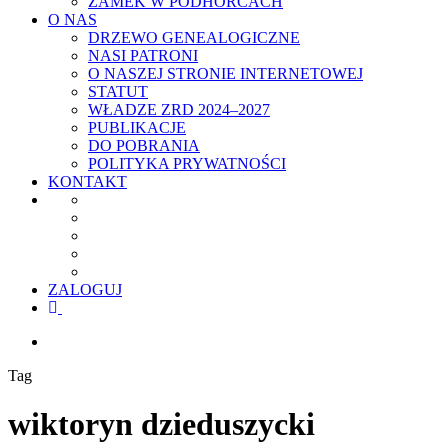
ZAMEK W PODHORCACH
O NAS
DRZEWO GENEALOGICZNE
NASI PATRONI
O NASZEJ STRONIE INTERNETOWEJ
STATUT
WŁADZE ZRD 2024–2027
PUBLIKACJE
DO POBRANIA
POLITYKA PRYWATNOŚCI
KONTAKT
ZALOGUJ
facebook
youtube
szukaj
Tag
wiktoryn dzieduszycki