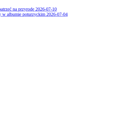
patrzeć na przyrodę
2026-07-10
ry w albumie poturzyckim
2026-07-04