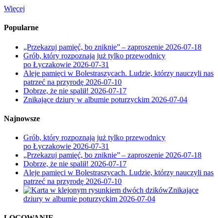
Więcej
Popularne
„Przekazuj pamięć, bo zniknie” – zaproszenie
2026-07-18
Grób, który rozpoznają już tylko przewodnicy
po Łyczakowie
2026-07-31
Aleje pamięci w Bolestraszycach. Ludzie, którzy nauczyli nas
patrzeć na przyrodę
2026-07-10
Dobrze, że nie spalił!
2026-07-17
Znikające dziury w albumie poturzyckim
2026-07-04
Najnowsze
Grób, który rozpoznają już tylko przewodnicy
po Łyczakowie
2026-07-31
„Przekazuj pamięć, bo zniknie” – zaproszenie
2026-07-18
Dobrze, że nie spalił!
2026-07-17
Aleje pamięci w Bolestraszycach. Ludzie, którzy nauczyli nas
patrzeć na przyrodę
2026-07-10
Znikające
dziury w albumie poturzyckim
2026-07-04
LOGOWANIE