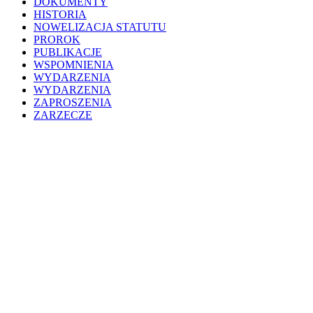
DOKUMENTY
HISTORIA
NOWELIZACJA STATUTU
PROROK
PUBLIKACJE
WSPOMNIENIA
WYDARZENIA
WYDARZENIA
ZAPROSZENIA
ZARZECZE
Close
200WD
Menu
WYDARZENIA
HISTORIA
MUZEUM
PROJEKTY
ALBUM POTURZYCKI
BIBLIOTEKA POTURZYCKA
CHRZEST CHRYSTUSA
CMENTARZ ŁYCZAKOWSKI
KLASZTOR BENEDYKTYNEK
KONFERENCJE
KONKURS
PODCASTY
PROROK