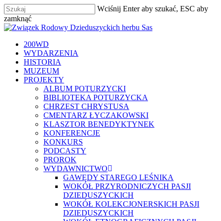
Skip
Wciśnij Enter aby szukać, ESC aby
to
zamknąć
main
Zamknij
content
szukaj
Menu
200WD
WYDARZENIA
HISTORIA
MUZEUM
PROJEKTY
ALBUM POTURZYCKI
BIBLIOTEKA POTURZYCKA
CHRZEST CHRYSTUSA
CMENTARZ ŁYCZAKOWSKI
KLASZTOR BENEDYKTYNEK
KONFERENCJE
KONKURS
PODCASTY
PROROK
WYDAWNICTWO
GAWĘDY STAREGO LEŚNIKA
WOKÓŁ PRZYRODNICZYCH PASJI
DZIEDUSZYCKICH
WOKÓŁ KOLEKCJONERSKICH PASJI
DZIEDUSZYCKICH