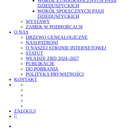
WOKÓŁ ETNOGRAFICZNYCH PASJI
DZIEDUSZYCKICH
WOKÓŁ SPOŁECZNYCH PASJI
DZIEDUSZYCKICH
WYSTAWY
ZAMEK W PODHORCACH
O NAS
DRZEWO GENEALOGICZNE
NASI PATRONI
O NASZEJ STRONIE INTERNETOWEJ
STATUT
WŁADZE ZRD 2024–2027
PUBLIKACJE
DO POBRANIA
POLITYKA PRYWATNOŚCI
KONTAKT
ZALOGUJ
facebook
youtube
szukaj