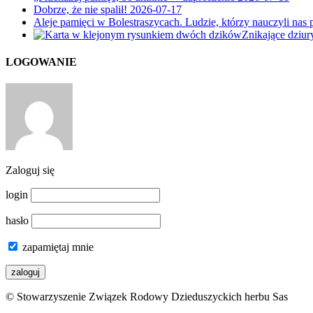
Dobrze, że nie spalił!
2026-07-17
Aleje pamięci w Bolestraszycach. Ludzie, którzy nauczyli nas 
Znikające dziu
LOGOWANIE
Zaloguj się
login
hasło
zapamiętaj mnie
© Stowarzyszenie Związek Rodowy Dzieduszyckich herbu Sas