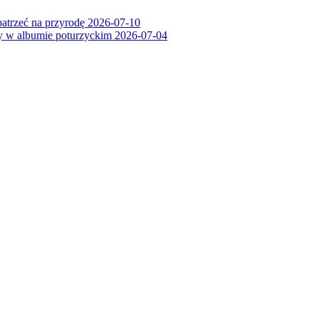
patrzeć na przyrodę
2026-07-10
ry w albumie poturzyckim
2026-07-04