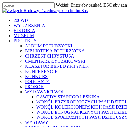
Skip
Wciśnij Enter aby szukać, ESC aby za
to
Zamknij
main
content
szukaj
Menu
200WD
WYDARZENIA
HISTORIA
MUZEUM
PROJEKTY
ALBUM POTURZYCKI
BIBLIOTEKA POTURZYCKA
CHRZEST CHRYSTUSA
CMENTARZ ŁYCZAKOWSKI
KLASZTOR BENEDYKTYNEK
KONFERENCJE
KONKURS
PODCASTY
PROROK
WYDAWNICTWO
GAWĘDY STAREGO LEŚNIKA
WOKÓŁ PRZYRODNICZYCH PASJI DZIED
WOKÓŁ KOLEKCJONERSKICH PASJI DZI
WOKÓŁ ETNOGRAFICZNYCH PASJI DZIE
WOKÓŁ SPOŁECZNYCH PASJI DZIEDUSZ
WYSTAWY