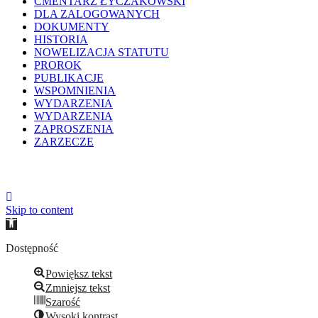
CMENTARZ ŁYCZAKOWSKI
DLA ZALOGOWANYCH
DOKUMENTY
HISTORIA
NOWELIZACJA STATUTU
PROROK
PUBLIKACJE
WSPOMNIENIA
WYDARZENIA
WYDARZENIA
ZAPROSZENIA
ZARZECZE
Skip to content
Open
toolbar
Dostępność
Powiększ tekst
Zmniejsz tekst
Szarość
Wysoki kontrast