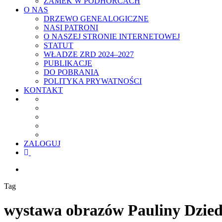
ZAMEK W PODHORCACH
O NAS
DRZEWO GENEALOGICZNE
NASI PATRONI
O NASZEJ STRONIE INTERNETOWEJ
STATUT
WŁADZE ZRD 2024–2027
PUBLIKACJE
DO POBRANIA
POLITYKA PRYWATNOŚCI
KONTAKT
ZALOGUJ
facebook
youtube
szukaj
Tag
wystawa obrazów Pauliny Dzied