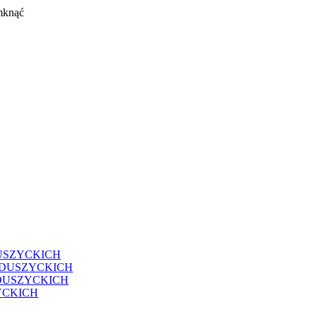
mknąć
USZYCKICH
EDUSZYCKICH
DUSZYCKICH
YCKICH