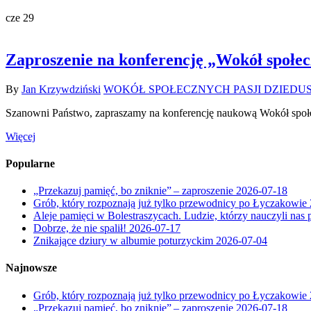
cze
29
Zaproszenie na konferencję „Wokół społec
By
Jan Krzywdziński
WOKÓŁ SPOŁECZNYCH PASJI DZIEDU
Szanowni Państwo, zapraszamy na konferencję naukową Wokół społe
Więcej
Popularne
„Przekazuj pamięć, bo zniknie” – zaproszenie
2026-07-18
Grób, który rozpoznają już tylko przewodnicy po Łyczakowie
Aleje pamięci w Bolestraszycach. Ludzie, którzy nauczyli nas 
Dobrze, że nie spalił!
2026-07-17
Znikające dziury w albumie poturzyckim
2026-07-04
Najnowsze
Grób, który rozpoznają już tylko przewodnicy po Łyczakowie
„Przekazuj pamięć, bo zniknie” – zaproszenie
2026-07-18