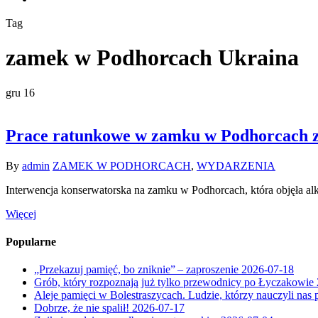
Tag
zamek w Podhorcach Ukraina
gru
16
Prace ratunkowe w zamku w Podhorcach z
By
admin
ZAMEK W PODHORCACH
,
WYDARZENIA
Interwencja konserwatorska na zamku w Podhorcach, która objęła a
Więcej
Popularne
„Przekazuj pamięć, bo zniknie” – zaproszenie
2026-07-18
Grób, który rozpoznają już tylko przewodnicy po Łyczakowie
Aleje pamięci w Bolestraszycach. Ludzie, którzy nauczyli nas 
Dobrze, że nie spalił!
2026-07-17