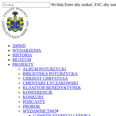
Skip
Wciśnij Enter aby szukać, ESC aby za
to
Zamknij
main
content
szukaj
Menu
200WD
WYDARZENIA
HISTORIA
MUZEUM
PROJEKTY
ALBUM POTURZYCKI
BIBLIOTEKA POTURZYCKA
CHRZEST CHRYSTUSA
CMENTARZ ŁYCZAKOWSKI
KLASZTOR BENEDYKTYNEK
KONFERENCJE
KONKURS
PODCASTY
PROROK
WYDAWNICTWO
GAWĘDY STAREGO LEŚNIKA