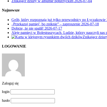
Znikające dziury w albumie poturzyckim
2026-07-04
Najnowsze
Grób, który rozpoznają już tylko przewodnicy po Łyczakowie
„Przekazuj pamięć, bo zniknie” – zaproszenie
2026-07-18
Dobrze, że nie spalił!
2026-07-17
Aleje pamięci w Bolestraszycach. Ludzie, którzy nauczyli nas 
Znikające dziu
LOGOWANIE
Zaloguj się
login
hasło