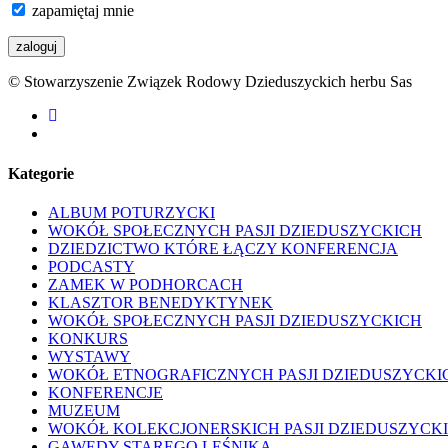
zapamiętaj mnie
© Stowarzyszenie Związek Rodowy Dzieduszyckich herbu Sas
facebook
youtube
Kategorie
ALBUM POTURZYCKI
WOKÓŁ SPOŁECZNYCH PASJI DZIEDUSZYCKICH
DZIEDZICTWO KTÓRE ŁĄCZY KONFERENCJA
PODCASTY
ZAMEK W PODHORCACH
KLASZTOR BENEDYKTYNEK
WOKÓŁ SPOŁECZNYCH PASJI DZIEDUSZYCKICH
KONKURS
WYSTAWY
WOKÓŁ ETNOGRAFICZNYCH PASJI DZIEDUSZYCKI
KONFERENCJE
MUZEUM
WOKÓŁ KOLEKCJONERSKICH PASJI DZIEDUSZYCK
GAWĘDY STAREGO LEŚNIKA