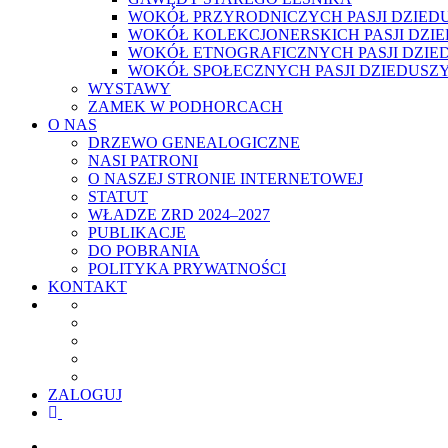
WOKÓŁ PRZYRODNICZYCH PASJI DZIED
WOKÓŁ KOLEKCJONERSKICH PASJI DZI
WOKÓŁ ETNOGRAFICZNYCH PASJI DZIE
WOKÓŁ SPOŁECZNYCH PASJI DZIEDUSZ
WYSTAWY
ZAMEK W PODHORCACH
O NAS
DRZEWO GENEALOGICZNE
NASI PATRONI
O NASZEJ STRONIE INTERNETOWEJ
STATUT
WŁADZE ZRD 2024–2027
PUBLIKACJE
DO POBRANIA
POLITYKA PRYWATNOŚCI
KONTAKT
ZALOGUJ
facebook
youtube
szukaj