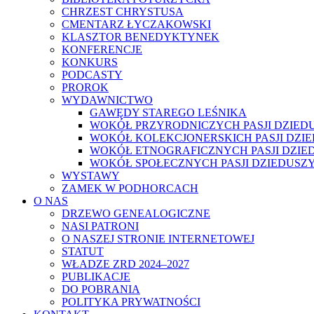
CHRZEST CHRYSTUSA
CMENTARZ ŁYCZAKOWSKI
KLASZTOR BENEDYKTYNEK
KONFERENCJE
KONKURS
PODCASTY
PROROK
WYDAWNICTWO
GAWĘDY STAREGO LEŚNIKA
WOKÓŁ PRZYRODNICZYCH PASJI DZIED
WOKÓŁ KOLEKCJONERSKICH PASJI DZI
WOKÓŁ ETNOGRAFICZNYCH PASJI DZIE
WOKÓŁ SPOŁECZNYCH PASJI DZIEDUSZ
WYSTAWY
ZAMEK W PODHORCACH
O NAS
DRZEWO GENEALOGICZNE
NASI PATRONI
O NASZEJ STRONIE INTERNETOWEJ
STATUT
WŁADZE ZRD 2024–2027
PUBLIKACJE
DO POBRANIA
POLITYKA PRYWATNOŚCI