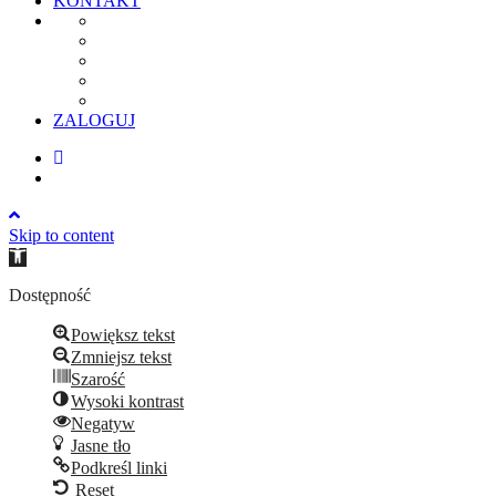
KONTAKT
ZALOGUJ
Skip to content
Open
toolbar
Dostępność
Powiększ tekst
Zmniejsz tekst
Szarość
Wysoki kontrast
Negatyw
Jasne tło
Podkreśl linki
Reset