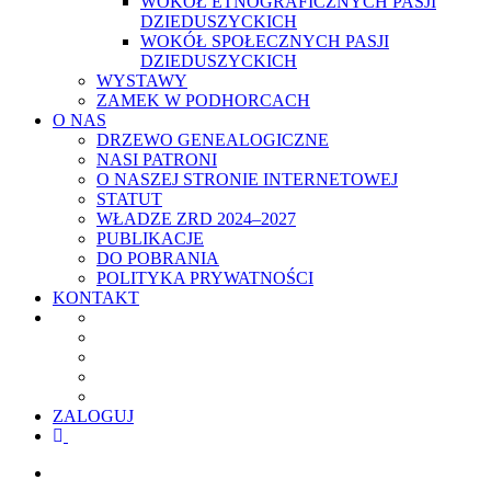
WOKÓŁ ETNOGRAFICZNYCH PASJI
DZIEDUSZYCKICH
WOKÓŁ SPOŁECZNYCH PASJI
DZIEDUSZYCKICH
WYSTAWY
ZAMEK W PODHORCACH
O NAS
DRZEWO GENEALOGICZNE
NASI PATRONI
O NASZEJ STRONIE INTERNETOWEJ
STATUT
WŁADZE ZRD 2024–2027
PUBLIKACJE
DO POBRANIA
POLITYKA PRYWATNOŚCI
KONTAKT
ZALOGUJ
facebook
youtube
szukaj