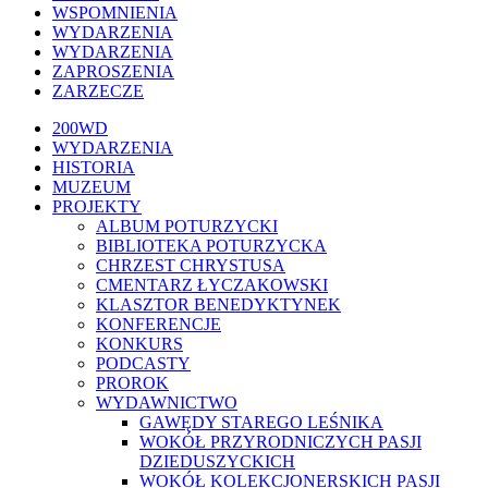
WSPOMNIENIA
WYDARZENIA
WYDARZENIA
ZAPROSZENIA
ZARZECZE
Close
200WD
Menu
WYDARZENIA
HISTORIA
MUZEUM
PROJEKTY
ALBUM POTURZYCKI
BIBLIOTEKA POTURZYCKA
CHRZEST CHRYSTUSA
CMENTARZ ŁYCZAKOWSKI
KLASZTOR BENEDYKTYNEK
KONFERENCJE
KONKURS
PODCASTY
PROROK
WYDAWNICTWO
GAWĘDY STAREGO LEŚNIKA
WOKÓŁ PRZYRODNICZYCH PASJI
DZIEDUSZYCKICH
WOKÓŁ KOLEKCJONERSKICH PASJI