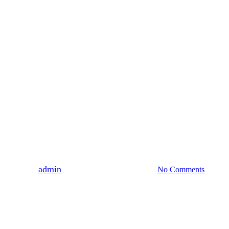
DLA ZALOGOWANYCH
WSPOMNIENIA
WYDARZENIA
Powrót do przeszłości –
zwiedzanie pałacu w Zarzeczu
pod przewodnictwem
Agnieszki Morawskiej i Zofii
Plater-Syberg
By
admin
2018-06-23
19 kwietnia, 2022
No Comments