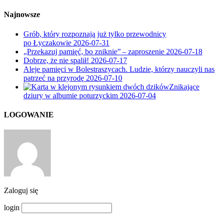
Najnowsze
Grób, który rozpoznają już tylko przewodnicy
po Łyczakowie
2026-07-31
„Przekazuj pamięć, bo zniknie” – zaproszenie
2026-07-18
Dobrze, że nie spalił!
2026-07-17
Aleje pamięci w Bolestraszycach. Ludzie, którzy nauczyli nas
patrzeć na przyrodę
2026-07-10
Znikające
dziury w albumie poturzyckim
2026-07-04
LOGOWANIE
Zaloguj się
login