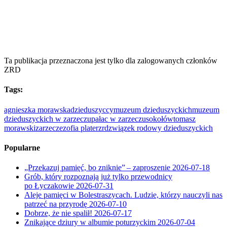
Ta publikacja przeznaczona jest tylko dla zalogowanych członków
ZRD
Tags:
agnieszka morawska
dzieduszyccy
muzeum dzieduszyckich
muzeum
dzieduszyckich w zarzeczu
pałac w zarzeczu
sokołów
tomasz
morawski
zarzecze
zofia plater
zrd
związek rodowy dzieduszyckich
Popularne
„Przekazuj pamięć, bo zniknie” – zaproszenie
2026-07-18
Grób, który rozpoznają już tylko przewodnicy
po Łyczakowie
2026-07-31
Aleje pamięci w Bolestraszycach. Ludzie, którzy nauczyli nas
patrzeć na przyrodę
2026-07-10
Dobrze, że nie spalił!
2026-07-17
Znikające dziury w albumie poturzyckim
2026-07-04