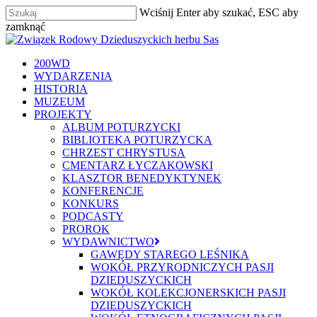
Skip
Wciśnij Enter aby szukać, ESC aby
to
zamknąć
main
Zamknij
content
szukaj
Menu
200WD
WYDARZENIA
HISTORIA
MUZEUM
PROJEKTY
ALBUM POTURZYCKI
BIBLIOTEKA POTURZYCKA
CHRZEST CHRYSTUSA
CMENTARZ ŁYCZAKOWSKI
KLASZTOR BENEDYKTYNEK
KONFERENCJE
KONKURS
PODCASTY
PROROK
WYDAWNICTWO
GAWĘDY STAREGO LEŚNIKA
WOKÓŁ PRZYRODNICZYCH PASJI
DZIEDUSZYCKICH
WOKÓŁ KOLEKCJONERSKICH PASJI
DZIEDUSZYCKICH