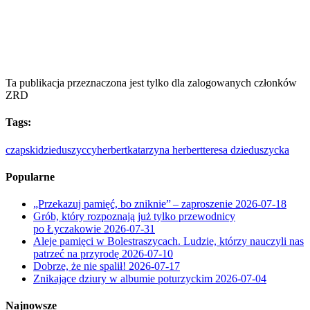
Ta publikacja przeznaczona jest tylko dla zalogowanych członków
ZRD
Tags:
czapski
dzieduszyccy
herbert
katarzyna herbert
teresa dzieduszycka
Popularne
„Przekazuj pamięć, bo zniknie” – zaproszenie
2026-07-18
Grób, który rozpoznają już tylko przewodnicy
po Łyczakowie
2026-07-31
Aleje pamięci w Bolestraszycach. Ludzie, którzy nauczyli nas
patrzeć na przyrodę
2026-07-10
Dobrze, że nie spalił!
2026-07-17
Znikające dziury w albumie poturzyckim
2026-07-04
Najnowsze