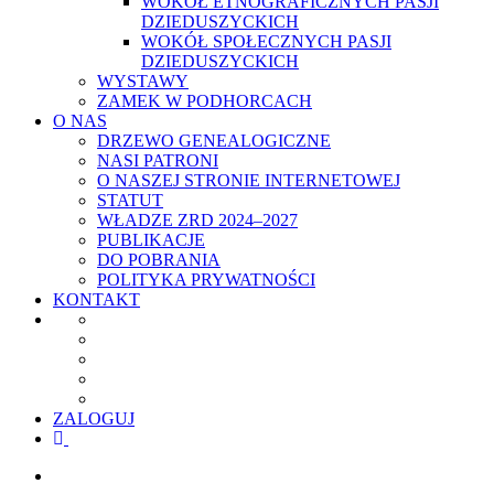
WOKÓŁ ETNOGRAFICZNYCH PASJI
DZIEDUSZYCKICH
WOKÓŁ SPOŁECZNYCH PASJI
DZIEDUSZYCKICH
WYSTAWY
ZAMEK W PODHORCACH
O NAS
DRZEWO GENEALOGICZNE
NASI PATRONI
O NASZEJ STRONIE INTERNETOWEJ
STATUT
WŁADZE ZRD 2024–2027
PUBLIKACJE
DO POBRANIA
POLITYKA PRYWATNOŚCI
KONTAKT
ZALOGUJ
facebook
youtube
szukaj