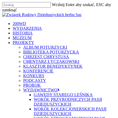
Skip
Wciśnij Enter aby szukać, ESC aby
to
zamknąć
main
Zamknij
content
szukaj
Menu
200WD
WYDARZENIA
HISTORIA
MUZEUM
PROJEKTY
ALBUM POTURZYCKI
BIBLIOTEKA POTURZYCKA
CHRZEST CHRYSTUSA
CMENTARZ ŁYCZAKOWSKI
KLASZTOR BENEDYKTYNEK
KONFERENCJE
KONKURS
PODCASTY
PROROK
WYDAWNICTWO
GAWĘDY STAREGO LEŚNIKA
WOKÓŁ PRZYRODNICZYCH PASJI
DZIEDUSZYCKICH
WOKÓŁ KOLEKCJONERSKICH PASJI
DZIEDUSZYCKICH