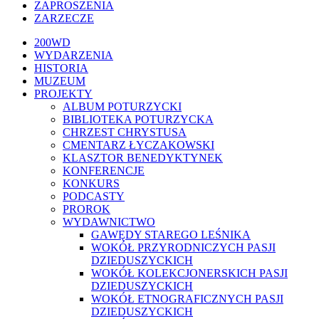
ZAPROSZENIA
ZARZECZE
Close
200WD
Menu
WYDARZENIA
HISTORIA
MUZEUM
PROJEKTY
ALBUM POTURZYCKI
BIBLIOTEKA POTURZYCKA
CHRZEST CHRYSTUSA
CMENTARZ ŁYCZAKOWSKI
KLASZTOR BENEDYKTYNEK
KONFERENCJE
KONKURS
PODCASTY
PROROK
WYDAWNICTWO
GAWĘDY STAREGO LEŚNIKA
WOKÓŁ PRZYRODNICZYCH PASJI
DZIEDUSZYCKICH
WOKÓŁ KOLEKCJONERSKICH PASJI
DZIEDUSZYCKICH
WOKÓŁ ETNOGRAFICZNYCH PASJI
DZIEDUSZYCKICH