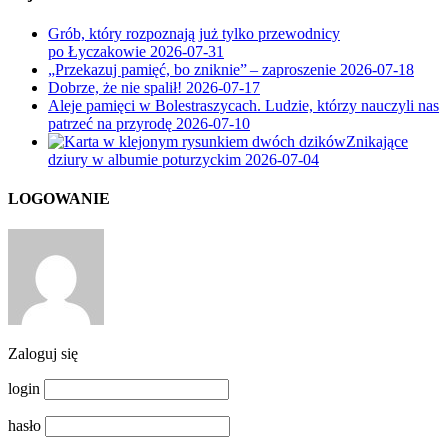
Grób, który rozpoznają już tylko przewodnicy
po Łyczakowie
2026-07-31
„Przekazuj pamięć, bo zniknie” – zaproszenie
2026-07-18
Dobrze, że nie spalił!
2026-07-17
Aleje pamięci w Bolestraszycach. Ludzie, którzy nauczyli nas
patrzeć na przyrodę
2026-07-10
Znikające
dziury w albumie poturzyckim
2026-07-04
LOGOWANIE
Zaloguj się
login
hasło