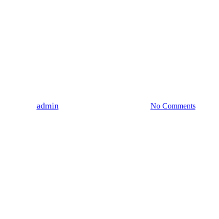
DLA ZALOGOWANYCH
WSPOMNIENIA
Kobieta w rękawiczkach,
czyli wspomnienie o Teresie
Dzieduszyckiej
By
admin
2018-10-28
19 kwietnia, 2022
No Comments