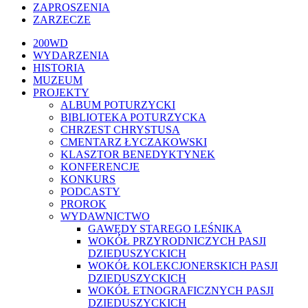
ZAPROSZENIA
ZARZECZE
Close
200WD
Menu
WYDARZENIA
HISTORIA
MUZEUM
PROJEKTY
ALBUM POTURZYCKI
BIBLIOTEKA POTURZYCKA
CHRZEST CHRYSTUSA
CMENTARZ ŁYCZAKOWSKI
KLASZTOR BENEDYKTYNEK
KONFERENCJE
KONKURS
PODCASTY
PROROK
WYDAWNICTWO
GAWĘDY STAREGO LEŚNIKA
WOKÓŁ PRZYRODNICZYCH PASJI
DZIEDUSZYCKICH
WOKÓŁ KOLEKCJONERSKICH PASJI
DZIEDUSZYCKICH
WOKÓŁ ETNOGRAFICZNYCH PASJI
DZIEDUSZYCKICH