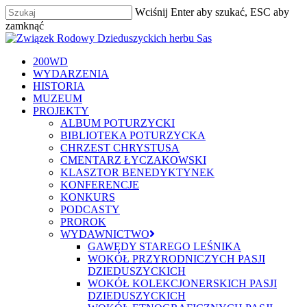
Skip
Wciśnij Enter aby szukać, ESC aby
to
zamknąć
main
Zamknij
content
szukaj
Menu
200WD
WYDARZENIA
HISTORIA
MUZEUM
PROJEKTY
ALBUM POTURZYCKI
BIBLIOTEKA POTURZYCKA
CHRZEST CHRYSTUSA
CMENTARZ ŁYCZAKOWSKI
KLASZTOR BENEDYKTYNEK
KONFERENCJE
KONKURS
PODCASTY
PROROK
WYDAWNICTWO
GAWĘDY STAREGO LEŚNIKA
WOKÓŁ PRZYRODNICZYCH PASJI
DZIEDUSZYCKICH
WOKÓŁ KOLEKCJONERSKICH PASJI
DZIEDUSZYCKICH