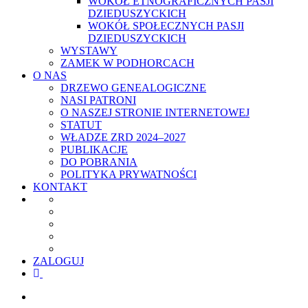
WOKÓŁ ETNOGRAFICZNYCH PASJI
DZIEDUSZYCKICH
WOKÓŁ SPOŁECZNYCH PASJI
DZIEDUSZYCKICH
WYSTAWY
ZAMEK W PODHORCACH
O NAS
DRZEWO GENEALOGICZNE
NASI PATRONI
O NASZEJ STRONIE INTERNETOWEJ
STATUT
WŁADZE ZRD 2024–2027
PUBLIKACJE
DO POBRANIA
POLITYKA PRYWATNOŚCI
KONTAKT
ZALOGUJ
facebook
youtube
szukaj