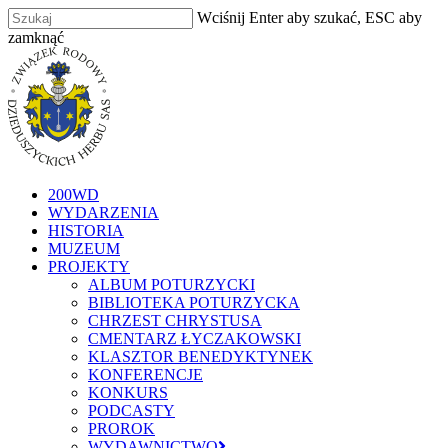
Skip
Wciśnij Enter aby szukać, ESC aby
to
zamknąć
main
Zamknij
content
szukaj
Menu
200WD
WYDARZENIA
HISTORIA
MUZEUM
PROJEKTY
ALBUM POTURZYCKI
BIBLIOTEKA POTURZYCKA
CHRZEST CHRYSTUSA
CMENTARZ ŁYCZAKOWSKI
KLASZTOR BENEDYKTYNEK
KONFERENCJE
KONKURS
PODCASTY
PROROK
WYDAWNICTWO