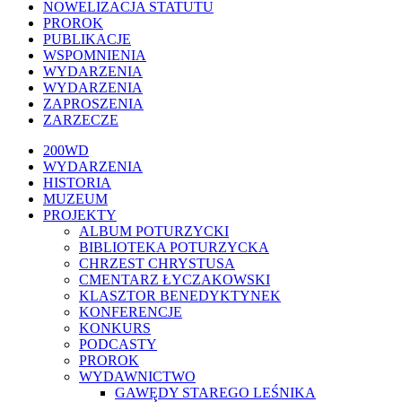
NOWELIZACJA STATUTU
PROROK
PUBLIKACJE
WSPOMNIENIA
WYDARZENIA
WYDARZENIA
ZAPROSZENIA
ZARZECZE
Close
200WD
Menu
WYDARZENIA
HISTORIA
MUZEUM
PROJEKTY
ALBUM POTURZYCKI
BIBLIOTEKA POTURZYCKA
CHRZEST CHRYSTUSA
CMENTARZ ŁYCZAKOWSKI
KLASZTOR BENEDYKTYNEK
KONFERENCJE
KONKURS
PODCASTY
PROROK
WYDAWNICTWO
GAWĘDY STAREGO LEŚNIKA