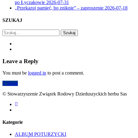
po Łyczakowie
2026-07-31
„Przekazuj pamięć, bo zniknie” – zaproszenie
2026-07-18
SZUKAJ
Szukaj
Leave a Reply
You must be
logged in
to post a comment.
Share
© Stowarzyszenie Związek Rodowy Dzieduszyckich herbu Sas
facebook
youtube
Kategorie
ALBUM POTURZYCKI