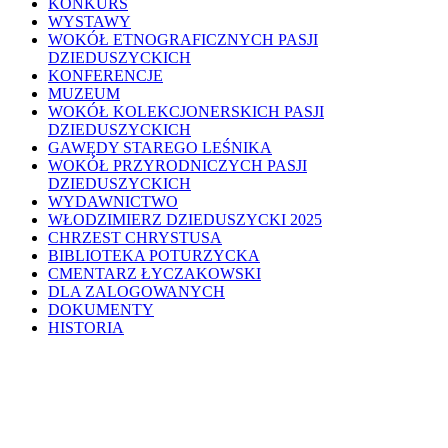
KONKURS
WYSTAWY
WOKÓŁ ETNOGRAFICZNYCH PASJI
DZIEDUSZYCKICH
KONFERENCJE
MUZEUM
WOKÓŁ KOLEKCJONERSKICH PASJI
DZIEDUSZYCKICH
GAWĘDY STAREGO LEŚNIKA
WOKÓŁ PRZYRODNICZYCH PASJI
DZIEDUSZYCKICH
WYDAWNICTWO
WŁODZIMIERZ DZIEDUSZYCKI 2025
CHRZEST CHRYSTUSA
BIBLIOTEKA POTURZYCKA
CMENTARZ ŁYCZAKOWSKI
DLA ZALOGOWANYCH
DOKUMENTY
HISTORIA
NOWELIZACJA STATUTU
PROROK
PUBLIKACJE
WSPOMNIENIA
WYDARZENIA
WYDARZENIA