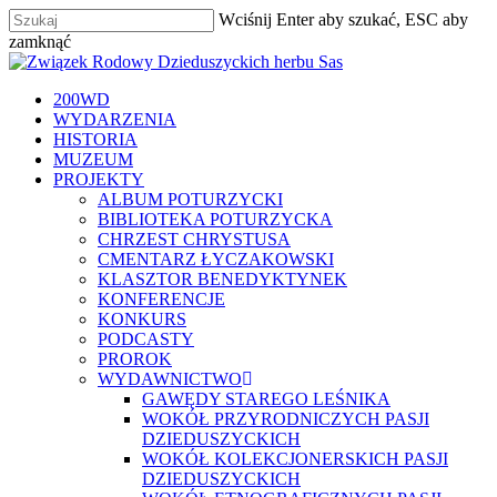
Skip
Wciśnij Enter aby szukać, ESC aby
to
zamknąć
main
Zamknij
content
szukaj
Menu
200WD
WYDARZENIA
HISTORIA
MUZEUM
PROJEKTY
ALBUM POTURZYCKI
BIBLIOTEKA POTURZYCKA
CHRZEST CHRYSTUSA
CMENTARZ ŁYCZAKOWSKI
KLASZTOR BENEDYKTYNEK
KONFERENCJE
KONKURS
PODCASTY
PROROK
WYDAWNICTWO
GAWĘDY STAREGO LEŚNIKA
WOKÓŁ PRZYRODNICZYCH PASJI
DZIEDUSZYCKICH
WOKÓŁ KOLEKCJONERSKICH PASJI
DZIEDUSZYCKICH