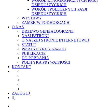
WOKÓŁ ETNOGRAFICZNYCH PASJI
DZIEDUSZYCKICH
WOKÓŁ SPOŁECZNYCH PASJI
DZIEDUSZYCKICH
WYSTAWY
ZAMEK W PODHORCACH
O NAS
DRZEWO GENEALOGICZNE
NASI PATRONI
O NASZEJ STRONIE INTERNETOWEJ
STATUT
WŁADZE ZRD 2024–2027
PUBLIKACJE
DO POBRANIA
POLITYKA PRYWATNOŚCI
KONTAKT
ZALOGUJ
facebook
youtube
szukaj