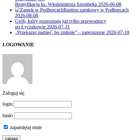
Beatyfikacja ks. Włodzimierza Szembeka
2026-06-08
Bastion zamkowy w Podhorcach
2026-08-08
Grób, który rozpoznają już tylko przewodnicy
po Łyczakowie
2026-07-31
„Przekazuj pamięć, bo zniknie” – zaproszenie
2026-07-18
LOGOWANIE
Zaloguj się
login
hasło
zapamiętaj mnie