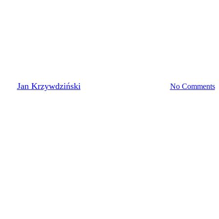
CMENTARZ ŁYCZAKOWSKI
WYDARZENIA
Cmentarz Łyczakowski –
postęp prac
By
Jan Krzywdziński
2023-08-16
31 sierpnia, 2023
No Comments