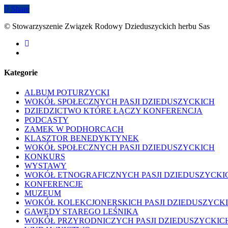
Share
© Stowarzyszenie Związek Rodowy Dzieduszyckich herbu Sas
facebook
youtube
Kategorie
ALBUM POTURZYCKI
WOKÓŁ SPOŁECZNYCH PASJI DZIEDUSZYCKICH
DZIEDZICTWO KTÓRE ŁĄCZY KONFERENCJA
PODCASTY
ZAMEK W PODHORCACH
KLASZTOR BENEDYKTYNEK
WOKÓŁ SPOŁECZNYCH PASJI DZIEDUSZYCKICH
KONKURS
WYSTAWY
WOKÓŁ ETNOGRAFICZNYCH PASJI DZIEDUSZYCKI
KONFERENCJE
MUZEUM
WOKÓŁ KOLEKCJONERSKICH PASJI DZIEDUSZYCK
GAWĘDY STAREGO LEŚNIKA
WOKÓŁ PRZYRODNICZYCH PASJI DZIEDUSZYCKIC