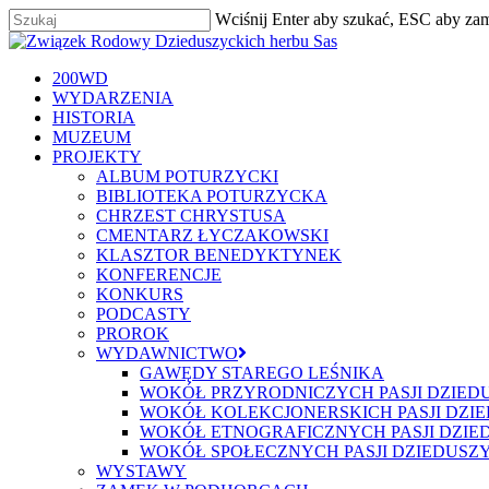
Skip
Wciśnij Enter aby szukać, ESC aby za
to
Zamknij
main
content
szukaj
Menu
200WD
WYDARZENIA
HISTORIA
MUZEUM
PROJEKTY
ALBUM POTURZYCKI
BIBLIOTEKA POTURZYCKA
CHRZEST CHRYSTUSA
CMENTARZ ŁYCZAKOWSKI
KLASZTOR BENEDYKTYNEK
KONFERENCJE
KONKURS
PODCASTY
PROROK
WYDAWNICTWO
GAWĘDY STAREGO LEŚNIKA
WOKÓŁ PRZYRODNICZYCH PASJI DZIED
WOKÓŁ KOLEKCJONERSKICH PASJI DZI
WOKÓŁ ETNOGRAFICZNYCH PASJI DZIE
WOKÓŁ SPOŁECZNYCH PASJI DZIEDUSZ
WYSTAWY