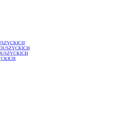
USZYCKICH
EDUSZYCKICH
DUSZYCKICH
YCKICH