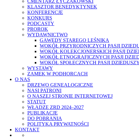
CMENTARZ ŁYCZAKOWSKI
KLASZTOR BENEDYKTYNEK
KONFERENCJE
KONKURS
PODCASTY
PROROK
WYDAWNICTWO
GAWĘDY STAREGO LEŚNIKA
WOKÓŁ PRZYRODNICZYCH PASJI DZIED
WOKÓŁ KOLEKCJONERSKICH PASJI DZI
WOKÓŁ ETNOGRAFICZNYCH PASJI DZIE
WOKÓŁ SPOŁECZNYCH PASJI DZIEDUSZ
WYSTAWY
ZAMEK W PODHORCACH
O NAS
DRZEWO GENEALOGICZNE
NASI PATRONI
O NASZEJ STRONIE INTERNETOWEJ
STATUT
WŁADZE ZRD 2024–2027
PUBLIKACJE
DO POBRANIA
POLITYKA PRYWATNOŚCI
KONTAKT