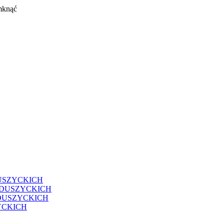
mknąć
USZYCKICH
EDUSZYCKICH
DUSZYCKICH
YCKICH