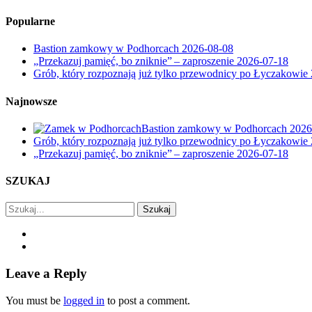
Popularne
Bastion zamkowy w Podhorcach
2026-08-08
„Przekazuj pamięć, bo zniknie” – zaproszenie
2026-07-18
Grób, który rozpoznają już tylko przewodnicy po Łyczakowie
Najnowsze
Bastion zamkowy w Podhorcach
2026
Grób, który rozpoznają już tylko przewodnicy po Łyczakowie
„Przekazuj pamięć, bo zniknie” – zaproszenie
2026-07-18
SZUKAJ
Szukaj
Leave a Reply
You must be
logged in
to post a comment.