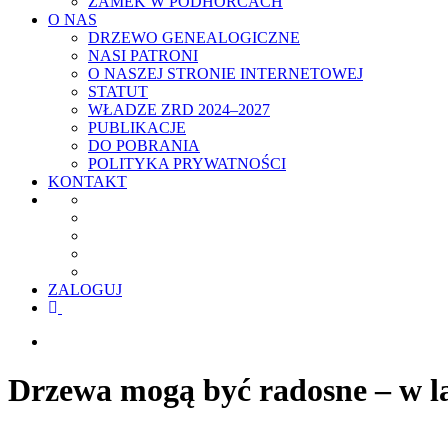
ZAMEK W PODHORCACH
O NAS
DRZEWO GENEALOGICZNE
NASI PATRONI
O NASZEJ STRONIE INTERNETOWEJ
STATUT
WŁADZE ZRD 2024–2027
PUBLIKACJE
DO POBRANIA
POLITYKA PRYWATNOŚCI
KONTAKT
ZALOGUJ
facebook
youtube
szukaj
Drzewa mogą być radosne – w lat