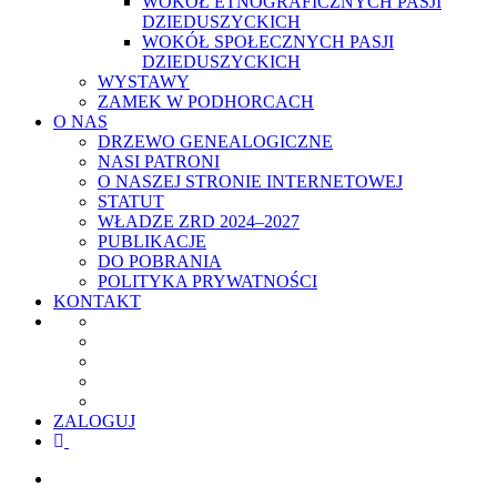
WOKÓŁ ETNOGRAFICZNYCH PASJI
DZIEDUSZYCKICH
WOKÓŁ SPOŁECZNYCH PASJI
DZIEDUSZYCKICH
WYSTAWY
ZAMEK W PODHORCACH
O NAS
DRZEWO GENEALOGICZNE
NASI PATRONI
O NASZEJ STRONIE INTERNETOWEJ
STATUT
WŁADZE ZRD 2024–2027
PUBLIKACJE
DO POBRANIA
POLITYKA PRYWATNOŚCI
KONTAKT
ZALOGUJ
facebook
youtube
szukaj