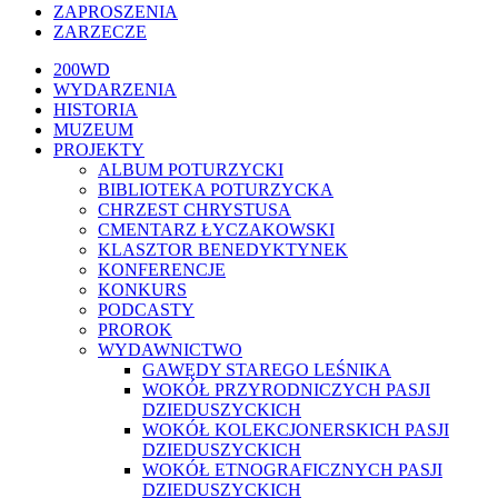
ZAPROSZENIA
ZARZECZE
Close
200WD
Menu
WYDARZENIA
HISTORIA
MUZEUM
PROJEKTY
ALBUM POTURZYCKI
BIBLIOTEKA POTURZYCKA
CHRZEST CHRYSTUSA
CMENTARZ ŁYCZAKOWSKI
KLASZTOR BENEDYKTYNEK
KONFERENCJE
KONKURS
PODCASTY
PROROK
WYDAWNICTWO
GAWĘDY STAREGO LEŚNIKA
WOKÓŁ PRZYRODNICZYCH PASJI
DZIEDUSZYCKICH
WOKÓŁ KOLEKCJONERSKICH PASJI
DZIEDUSZYCKICH
WOKÓŁ ETNOGRAFICZNYCH PASJI
DZIEDUSZYCKICH