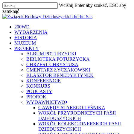
Skip
Wciśnij Enter aby szukać, ESC aby
to
zamknąć
main
Zamknij
content
szukaj
Menu
200WD
WYDARZENIA
HISTORIA
MUZEUM
PROJEKTY
ALBUM POTURZYCKI
BIBLIOTEKA POTURZYCKA
CHRZEST CHRYSTUSA
CMENTARZ ŁYCZAKOWSKI
KLASZTOR BENEDYKTYNEK
KONFERENCJE
KONKURS
PODCASTY
PROROK
WYDAWNICTWO
GAWĘDY STAREGO LEŚNIKA
WOKÓŁ PRZYRODNICZYCH PASJI
DZIEDUSZYCKICH
WOKÓŁ KOLEKCJONERSKICH PASJI
DZIEDUSZYCKICH