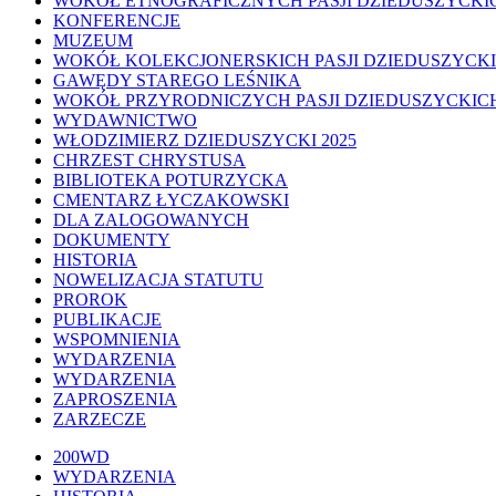
WOKÓŁ ETNOGRAFICZNYCH PASJI DZIEDUSZYCKI
KONFERENCJE
MUZEUM
WOKÓŁ KOLEKCJONERSKICH PASJI DZIEDUSZYCK
GAWĘDY STAREGO LEŚNIKA
WOKÓŁ PRZYRODNICZYCH PASJI DZIEDUSZYCKIC
WYDAWNICTWO
WŁODZIMIERZ DZIEDUSZYCKI 2025
CHRZEST CHRYSTUSA
BIBLIOTEKA POTURZYCKA
CMENTARZ ŁYCZAKOWSKI
DLA ZALOGOWANYCH
DOKUMENTY
HISTORIA
NOWELIZACJA STATUTU
PROROK
PUBLIKACJE
WSPOMNIENIA
WYDARZENIA
WYDARZENIA
ZAPROSZENIA
ZARZECZE
Close
200WD
Menu
WYDARZENIA