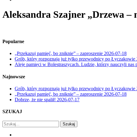
Aleksandra Szajner „Drzewa – na
Popularne
„Przekazuj pamięć, bo zniknie” – zaproszenie
2026-07-18
Grób, który rozpoznają już tylko przewodnicy po Łyczakowie
Aleje pamięci w Bolestraszycach. Ludzie, którzy nauczyli nas 
Najnowsze
Grób, który rozpoznają już tylko przewodnicy po Łyczakowie
„Przekazuj pamięć, bo zniknie” – zaproszenie
2026-07-18
Dobrze, że nie spalił!
2026-07-17
SZUKAJ
Szukaj