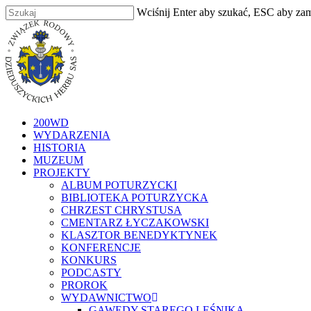
Skip
Wciśnij Enter aby szukać, ESC aby za
to
Zamknij
main
content
szukaj
Menu
200WD
WYDARZENIA
HISTORIA
MUZEUM
PROJEKTY
ALBUM POTURZYCKI
BIBLIOTEKA POTURZYCKA
CHRZEST CHRYSTUSA
CMENTARZ ŁYCZAKOWSKI
KLASZTOR BENEDYKTYNEK
KONFERENCJE
KONKURS
PODCASTY
PROROK
WYDAWNICTWO
GAWĘDY STAREGO LEŚNIKA