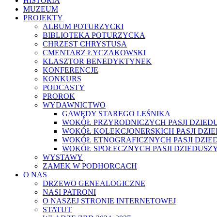
HISTORIA
MUZEUM
PROJEKTY
ALBUM POTURZYCKI
BIBLIOTEKA POTURZYCKA
CHRZEST CHRYSTUSA
CMENTARZ ŁYCZAKOWSKI
KLASZTOR BENEDYKTYNEK
KONFERENCJE
KONKURS
PODCASTY
PROROK
WYDAWNICTWO
GAWĘDY STAREGO LEŚNIKA
WOKÓŁ PRZYRODNICZYCH PASJI DZIED
WOKÓŁ KOLEKCJONERSKICH PASJI DZI
WOKÓŁ ETNOGRAFICZNYCH PASJI DZIE
WOKÓŁ SPOŁECZNYCH PASJI DZIEDUSZ
WYSTAWY
ZAMEK W PODHORCACH
O NAS
DRZEWO GENEALOGICZNE
NASI PATRONI
O NASZEJ STRONIE INTERNETOWEJ
STATUT