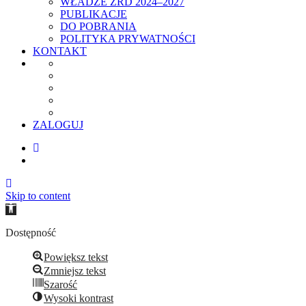
WŁADZE ZRD 2024–2027
PUBLIKACJE
DO POBRANIA
POLITYKA PRYWATNOŚCI
KONTAKT
ZALOGUJ
Skip to content
Open
toolbar
Dostępność
Powiększ tekst
Zmniejsz tekst
Szarość
Wysoki kontrast