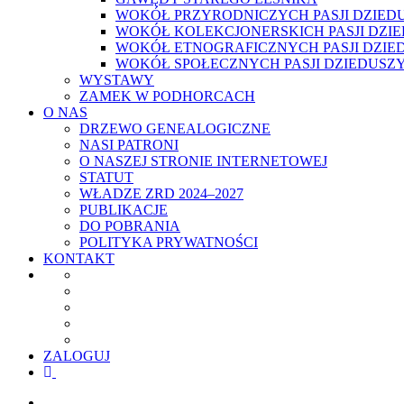
WOKÓŁ PRZYRODNICZYCH PASJI DZIED
WOKÓŁ KOLEKCJONERSKICH PASJI DZI
WOKÓŁ ETNOGRAFICZNYCH PASJI DZIE
WOKÓŁ SPOŁECZNYCH PASJI DZIEDUSZ
WYSTAWY
ZAMEK W PODHORCACH
O NAS
DRZEWO GENEALOGICZNE
NASI PATRONI
O NASZEJ STRONIE INTERNETOWEJ
STATUT
WŁADZE ZRD 2024–2027
PUBLIKACJE
DO POBRANIA
POLITYKA PRYWATNOŚCI
KONTAKT
ZALOGUJ
facebook
youtube
szukaj