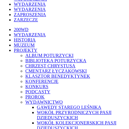
WYDARZENIA
WYDARZENIA
ZAPROSZENIA
ZARZECZE
Close
200WD
Menu
WYDARZENIA
HISTORIA
MUZEUM
PROJEKTY
ALBUM POTURZYCKI
BIBLIOTEKA POTURZYCKA
CHRZEST CHRYSTUSA
CMENTARZ ŁYCZAKOWSKI
KLASZTOR BENEDYKTYNEK
KONFERENCJE
KONKURS
PODCASTY
PROROK
WYDAWNICTWO
GAWĘDY STAREGO LEŚNIKA
WOKÓŁ PRZYRODNICZYCH PASJI
DZIEDUSZYCKICH
WOKÓŁ KOLEKCJONERSKICH PASJI
DZIEDUSZYCKICH