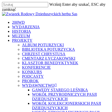
Skip
Wciśnij Enter aby szukać, ESC aby
to
zamknąć
main
Zamknij
content
szukaj
Menu
200WD
WYDARZENIA
HISTORIA
MUZEUM
PROJEKTY
ALBUM POTURZYCKI
BIBLIOTEKA POTURZYCKA
CHRZEST CHRYSTUSA
CMENTARZ ŁYCZAKOWSKI
KLASZTOR BENEDYKTYNEK
KONFERENCJE
KONKURS
PODCASTY
PROROK
WYDAWNICTWO
GAWĘDY STAREGO LEŚNIKA
WOKÓŁ PRZYRODNICZYCH PASJI
DZIEDUSZYCKICH
WOKÓŁ KOLEKCJONERSKICH PASJI
DZIEDUSZYCKICH