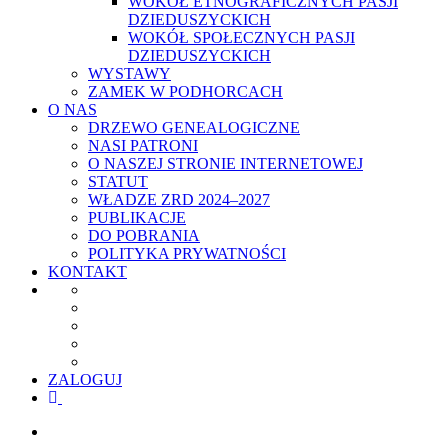
WOKÓŁ ETNOGRAFICZNYCH PASJI
DZIEDUSZYCKICH
WOKÓŁ SPOŁECZNYCH PASJI
DZIEDUSZYCKICH
WYSTAWY
ZAMEK W PODHORCACH
O NAS
DRZEWO GENEALOGICZNE
NASI PATRONI
O NASZEJ STRONIE INTERNETOWEJ
STATUT
WŁADZE ZRD 2024–2027
PUBLIKACJE
DO POBRANIA
POLITYKA PRYWATNOŚCI
KONTAKT
ZALOGUJ
facebook
youtube
szukaj