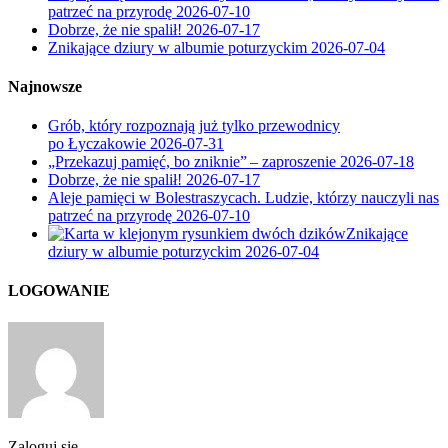
patrzeć na przyrodę
2026-07-10
Dobrze, że nie spalił!
2026-07-17
Znikające dziury w albumie poturzyckim
2026-07-04
Najnowsze
Grób, który rozpoznają już tylko przewodnicy
po Łyczakowie
2026-07-31
„Przekazuj pamięć, bo zniknie” – zaproszenie
2026-07-18
Dobrze, że nie spalił!
2026-07-17
Aleje pamięci w Bolestraszycach. Ludzie, którzy nauczyli nas
patrzeć na przyrodę
2026-07-10
Znikające
dziury w albumie poturzyckim
2026-07-04
LOGOWANIE
Zaloguj się