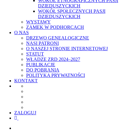
WOKÓŁ ETNOGRAFICZNYCH PASJI
DZIEDUSZYCKICH
WOKÓŁ SPOŁECZNYCH PASJI
DZIEDUSZYCKICH
WYSTAWY
ZAMEK W PODHORCACH
O NAS
DRZEWO GENEALOGICZNE
NASI PATRONI
O NASZEJ STRONIE INTERNETOWEJ
STATUT
WŁADZE ZRD 2024–2027
PUBLIKACJE
DO POBRANIA
POLITYKA PRYWATNOŚCI
KONTAKT
ZALOGUJ
facebook
youtube
szukaj