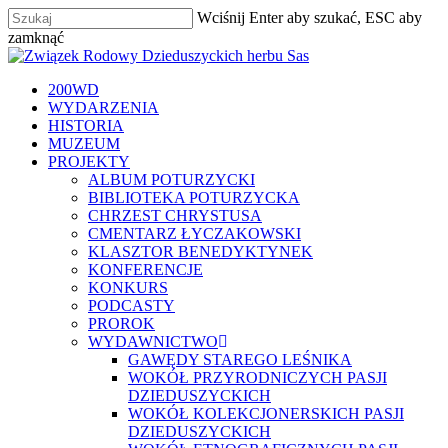
Skip
Wciśnij Enter aby szukać, ESC aby
to
zamknąć
main
Zamknij
content
szukaj
Menu
200WD
WYDARZENIA
HISTORIA
MUZEUM
PROJEKTY
ALBUM POTURZYCKI
BIBLIOTEKA POTURZYCKA
CHRZEST CHRYSTUSA
CMENTARZ ŁYCZAKOWSKI
KLASZTOR BENEDYKTYNEK
KONFERENCJE
KONKURS
PODCASTY
PROROK
WYDAWNICTWO
GAWĘDY STAREGO LEŚNIKA
WOKÓŁ PRZYRODNICZYCH PASJI
DZIEDUSZYCKICH
WOKÓŁ KOLEKCJONERSKICH PASJI
DZIEDUSZYCKICH