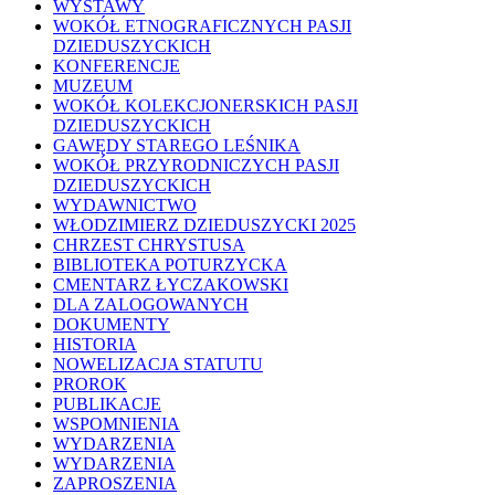
WYSTAWY
WOKÓŁ ETNOGRAFICZNYCH PASJI
DZIEDUSZYCKICH
KONFERENCJE
MUZEUM
WOKÓŁ KOLEKCJONERSKICH PASJI
DZIEDUSZYCKICH
GAWĘDY STAREGO LEŚNIKA
WOKÓŁ PRZYRODNICZYCH PASJI
DZIEDUSZYCKICH
WYDAWNICTWO
WŁODZIMIERZ DZIEDUSZYCKI 2025
CHRZEST CHRYSTUSA
BIBLIOTEKA POTURZYCKA
CMENTARZ ŁYCZAKOWSKI
DLA ZALOGOWANYCH
DOKUMENTY
HISTORIA
NOWELIZACJA STATUTU
PROROK
PUBLIKACJE
WSPOMNIENIA
WYDARZENIA
WYDARZENIA
ZAPROSZENIA