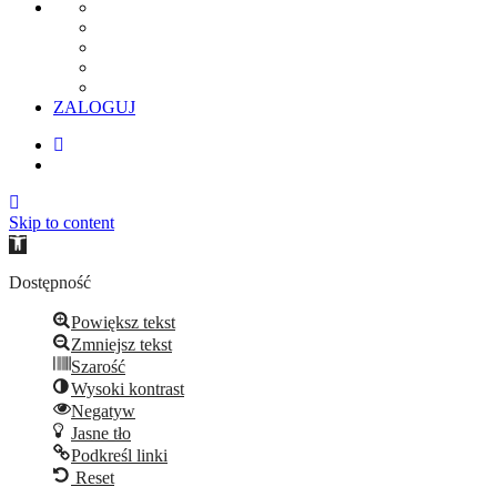
ZALOGUJ
Skip to content
Open
toolbar
Dostępność
Powiększ tekst
Zmniejsz tekst
Szarość
Wysoki kontrast
Negatyw
Jasne tło
Podkreśl linki
Reset