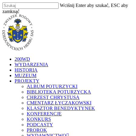
Skip
Wciśnij Enter aby szukać, ESC aby
to
zamknąć
main
Zamknij
content
szukaj
Menu
200WD
WYDARZENIA
HISTORIA
MUZEUM
PROJEKTY
ALBUM POTURZYCKI
BIBLIOTEKA POTURZYCKA
CHRZEST CHRYSTUSA
CMENTARZ ŁYCZAKOWSKI
KLASZTOR BENEDYKTYNEK
KONFERENCJE
KONKURS
PODCASTY
PROROK
WYDAWNICTWO