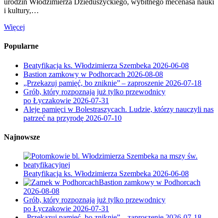
urodzin Włodzimierza Dzieduszyckiego, wybitnego mecenasa nauki
i kultury,…
Więcej
Popularne
Beatyfikacja ks. Włodzimierza Szembeka
2026-06-08
Bastion zamkowy w Podhorcach
2026-08-08
„Przekazuj pamięć, bo zniknie” – zaproszenie
2026-07-18
Grób, który rozpoznają już tylko przewodnicy
po Łyczakowie
2026-07-31
Aleje pamięci w Bolestraszycach. Ludzie, którzy nauczyli nas
patrzeć na przyrodę
2026-07-10
Najnowsze
Beatyfikacja ks. Włodzimierza Szembeka
2026-06-08
Bastion zamkowy w Podhorcach
2026-08-08
Grób, który rozpoznają już tylko przewodnicy
po Łyczakowie
2026-07-31
„Przekazuj pamięć, bo zniknie” – zaproszenie
2026-07-18