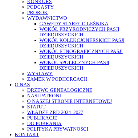
KONKURS
PODCASTY
PROROK
WYDAWNICTWO
GAWĘDY STAREGO LEŚNIKA
WOKÓŁ PRZYRODNICZYCH PASJI
DZIEDUSZYCKICH
WOKÓŁ KOLEKCJONERSKICH PASJI
DZIEDUSZYCKICH
WOKÓŁ ETNOGRAFICZNYCH PASJI
DZIEDUSZYCKICH
WOKÓŁ SPOŁECZNYCH PASJI
DZIEDUSZYCKICH
WYSTAWY
ZAMEK W PODHORCACH
O NAS
DRZEWO GENEALOGICZNE
NASI PATRONI
O NASZEJ STRONIE INTERNETOWEJ
STATUT
WŁADZE ZRD 2024–2027
PUBLIKACJE
DO POBRANIA
POLITYKA PRYWATNOŚCI
KONTAKT