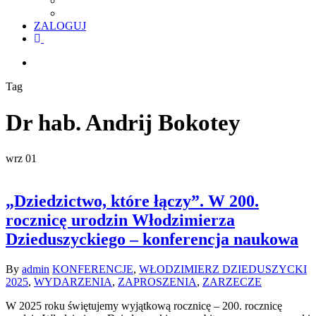
ZALOGUJ
facebook
youtube
szukaj
Tag
Dr hab. Andrij Bokotey
wrz
01
„Dziedzictwo, które łączy”. W 200.
rocznicę urodzin Włodzimierza
Dzieduszyckiego – konferencja naukowa
By
admin
KONFERENCJE
,
WŁODZIMIERZ DZIEDUSZYCKI
2025
,
WYDARZENIA
,
ZAPROSZENIA
,
ZARZECZE
W 2025 roku świętujemy wyjątkową rocznicę – 200. rocznicę