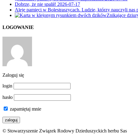
Dobrze, że nie spalił!
2026-07-17
Aleje pamięci w Bolestraszycach. Ludzie, którzy nauczyli nas 
Znikające dziu
LOGOWANIE
Zaloguj się
login
hasło
zapamiętaj mnie
© Stowarzyszenie Związek Rodowy Dzieduszyckich herbu Sas