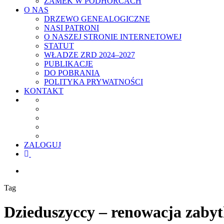
ZAMEK W PODHORCACH
O NAS
DRZEWO GENEALOGICZNE
NASI PATRONI
O NASZEJ STRONIE INTERNETOWEJ
STATUT
WŁADZE ZRD 2024–2027
PUBLIKACJE
DO POBRANIA
POLITYKA PRYWATNOŚCI
KONTAKT
ZALOGUJ
facebook
youtube
szukaj
Tag
Dzieduszyccy – renowacja zaby