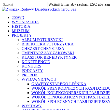
Skip
Wciśnij Enter aby szukać, ESC aby za
to
Zamknij
main
content
szukaj
Menu
200WD
WYDARZENIA
HISTORIA
MUZEUM
PROJEKTY
ALBUM POTURZYCKI
BIBLIOTEKA POTURZYCKA
CHRZEST CHRYSTUSA
CMENTARZ ŁYCZAKOWSKI
KLASZTOR BENEDYKTYNEK
KONFERENCJE
KONKURS
PODCASTY
PROROK
WYDAWNICTWO
GAWĘDY STAREGO LEŚNIKA
WOKÓŁ PRZYRODNICZYCH PASJI DZIED
WOKÓŁ KOLEKCJONERSKICH PASJI DZI
WOKÓŁ ETNOGRAFICZNYCH PASJI DZIE
WOKÓŁ SPOŁECZNYCH PASJI DZIEDUSZ
WYSTAWY