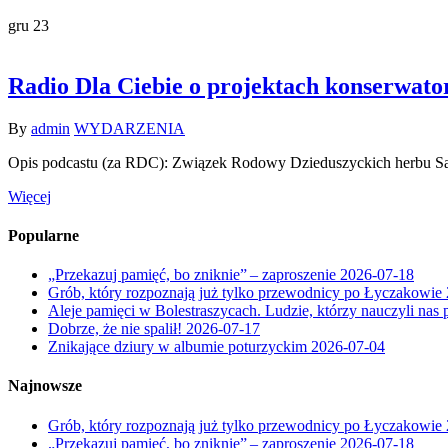
gru
23
Radio Dla Ciebie o projektach konserwato
By
admin
WYDARZENIA
Opis podcastu (za RDC): Związek Rodowy Dzieduszyckich herbu Sas, p
Więcej
Popularne
„Przekazuj pamięć, bo zniknie” – zaproszenie
2026-07-18
Grób, który rozpoznają już tylko przewodnicy po Łyczakowie
Aleje pamięci w Bolestraszycach. Ludzie, którzy nauczyli nas 
Dobrze, że nie spalił!
2026-07-17
Znikające dziury w albumie poturzyckim
2026-07-04
Najnowsze
Grób, który rozpoznają już tylko przewodnicy po Łyczakowie
„Przekazuj pamięć, bo zniknie” – zaproszenie
2026-07-18