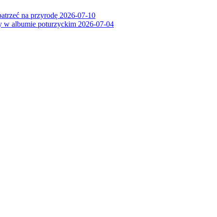
patrzeć na przyrodę
2026-07-10
ry w albumie poturzyckim
2026-07-04