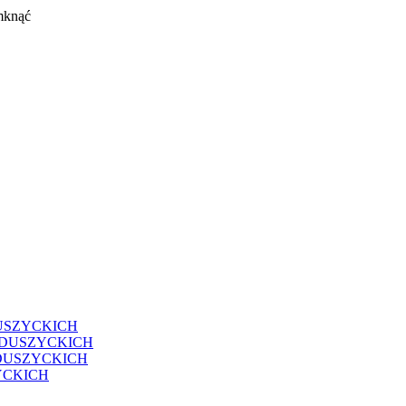
mknąć
USZYCKICH
EDUSZYCKICH
DUSZYCKICH
YCKICH