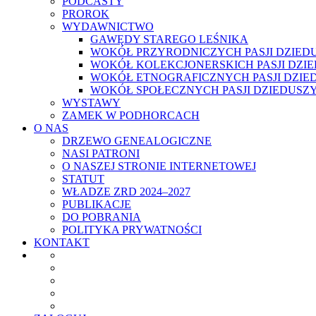
PODCASTY
PROROK
WYDAWNICTWO
GAWĘDY STAREGO LEŚNIKA
WOKÓŁ PRZYRODNICZYCH PASJI DZIED
WOKÓŁ KOLEKCJONERSKICH PASJI DZI
WOKÓŁ ETNOGRAFICZNYCH PASJI DZIE
WOKÓŁ SPOŁECZNYCH PASJI DZIEDUSZ
WYSTAWY
ZAMEK W PODHORCACH
O NAS
DRZEWO GENEALOGICZNE
NASI PATRONI
O NASZEJ STRONIE INTERNETOWEJ
STATUT
WŁADZE ZRD 2024–2027
PUBLIKACJE
DO POBRANIA
POLITYKA PRYWATNOŚCI
KONTAKT