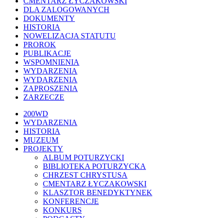
CMENTARZ ŁYCZAKOWSKI
DLA ZALOGOWANYCH
DOKUMENTY
HISTORIA
NOWELIZACJA STATUTU
PROROK
PUBLIKACJE
WSPOMNIENIA
WYDARZENIA
WYDARZENIA
ZAPROSZENIA
ZARZECZE
Close
200WD
Menu
WYDARZENIA
HISTORIA
MUZEUM
PROJEKTY
ALBUM POTURZYCKI
BIBLIOTEKA POTURZYCKA
CHRZEST CHRYSTUSA
CMENTARZ ŁYCZAKOWSKI
KLASZTOR BENEDYKTYNEK
KONFERENCJE
KONKURS