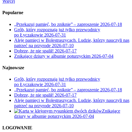
Więcej
Popularne
„Przekazuj pamięć, bo zniknie” – zaproszenie
2026-07-18
Grób, który rozpoznają już tylko przewodnicy
po Łyczakowie
2026-07-31
Aleje pamięci w Bolestraszycach. Ludzie, którzy nauczyli nas
patrzeć na przyrodę
2026-07-10
Dobrze, że nie spalił!
2026-07-17
Znikające dziury w albumie poturzyckim
2026-07-04
Najnowsze
Grób, który rozpoznają już tylko przewodnicy
po Łyczakowie
2026-07-31
„Przekazuj pamięć, bo zniknie” – zaproszenie
2026-07-18
Dobrze, że nie spalił!
2026-07-17
Aleje pamięci w Bolestraszycach. Ludzie, którzy nauczyli nas
patrzeć na przyrodę
2026-07-10
Znikające
dziury w albumie poturzyckim
2026-07-04
LOGOWANIE