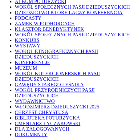
ALBUM POTURZYCKI
WOKÓŁ SPOŁECZNYCH PASJI DZIEDUSZYCKICH
DZIEDZICTWO KTÓRE ŁĄCZY KONFERENCJA
PODCASTY
ZAMEK W PODHORCACH
KLASZTOR BENEDYKTYNEK
WOKÓŁ SPOŁECZNYCH PASJI DZIEDUSZYCKICH
KONKURS
WYSTAWY
WOKÓŁ ETNOGRAFICZNYCH PASJI
DZIEDUSZYCKICH
KONFERENCJE
MUZEUM
WOKÓŁ KOLEKCJONERSKICH PASJI
DZIEDUSZYCKICH
GAWĘDY STAREGO LEŚNIKA
WOKÓŁ PRZYRODNICZYCH PASJI
DZIEDUSZYCKICH
WYDAWNICTWO
WŁODZIMIERZ DZIEDUSZYCKI 2025
CHRZEST CHRYSTUSA
BIBLIOTEKA POTURZYCKA
CMENTARZ ŁYCZAKOWSKI
DLA ZALOGOWANYCH
DOKUMENTY