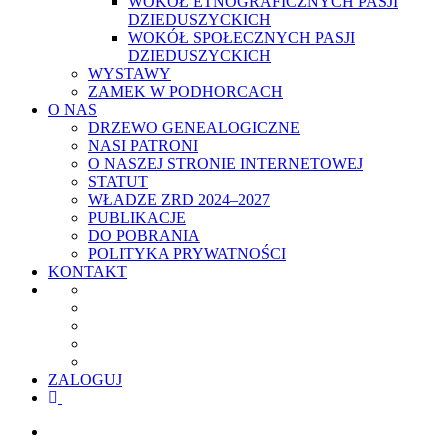
WOKÓŁ ETNOGRAFICZNYCH PASJI
DZIEDUSZYCKICH
WOKÓŁ SPOŁECZNYCH PASJI
DZIEDUSZYCKICH
WYSTAWY
ZAMEK W PODHORCACH
O NAS
DRZEWO GENEALOGICZNE
NASI PATRONI
O NASZEJ STRONIE INTERNETOWEJ
STATUT
WŁADZE ZRD 2024–2027
PUBLIKACJE
DO POBRANIA
POLITYKA PRYWATNOŚCI
KONTAKT
ZALOGUJ
facebook
youtube
szukaj