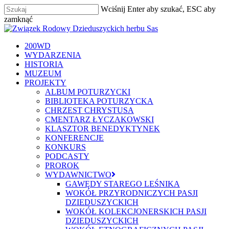
Skip
Wciśnij Enter aby szukać, ESC aby
to
zamknąć
main
Zamknij
content
szukaj
Menu
200WD
WYDARZENIA
HISTORIA
MUZEUM
PROJEKTY
ALBUM POTURZYCKI
BIBLIOTEKA POTURZYCKA
CHRZEST CHRYSTUSA
CMENTARZ ŁYCZAKOWSKI
KLASZTOR BENEDYKTYNEK
KONFERENCJE
KONKURS
PODCASTY
PROROK
WYDAWNICTWO
GAWĘDY STAREGO LEŚNIKA
WOKÓŁ PRZYRODNICZYCH PASJI
DZIEDUSZYCKICH
WOKÓŁ KOLEKCJONERSKICH PASJI
DZIEDUSZYCKICH