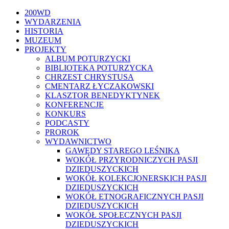
Close
200WD
Menu
WYDARZENIA
HISTORIA
MUZEUM
PROJEKTY
ALBUM POTURZYCKI
BIBLIOTEKA POTURZYCKA
CHRZEST CHRYSTUSA
CMENTARZ ŁYCZAKOWSKI
KLASZTOR BENEDYKTYNEK
KONFERENCJE
KONKURS
PODCASTY
PROROK
WYDAWNICTWO
GAWĘDY STAREGO LEŚNIKA
WOKÓŁ PRZYRODNICZYCH PASJI
DZIEDUSZYCKICH
WOKÓŁ KOLEKCJONERSKICH PASJI
DZIEDUSZYCKICH
WOKÓŁ ETNOGRAFICZNYCH PASJI
DZIEDUSZYCKICH
WOKÓŁ SPOŁECZNYCH PASJI
DZIEDUSZYCKICH