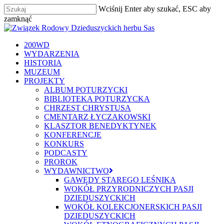
Skip
Wciśnij Enter aby szukać, ESC aby
to
zamknąć
main
Zamknij
content
szukaj
Menu
200WD
WYDARZENIA
HISTORIA
MUZEUM
PROJEKTY
ALBUM POTURZYCKI
BIBLIOTEKA POTURZYCKA
CHRZEST CHRYSTUSA
CMENTARZ ŁYCZAKOWSKI
KLASZTOR BENEDYKTYNEK
KONFERENCJE
KONKURS
PODCASTY
PROROK
WYDAWNICTWO
GAWĘDY STAREGO LEŚNIKA
WOKÓŁ PRZYRODNICZYCH PASJI
DZIEDUSZYCKICH
WOKÓŁ KOLEKCJONERSKICH PASJI
DZIEDUSZYCKICH