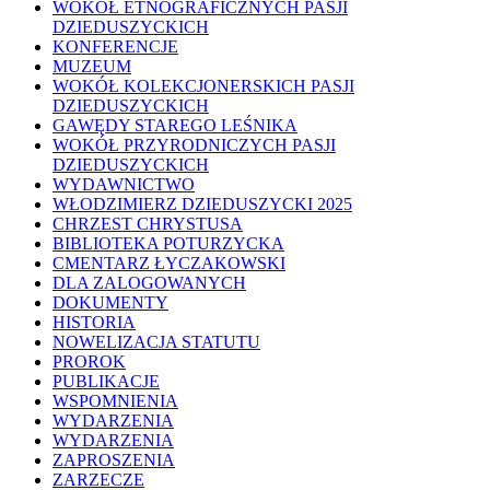
WOKÓŁ ETNOGRAFICZNYCH PASJI
DZIEDUSZYCKICH
KONFERENCJE
MUZEUM
WOKÓŁ KOLEKCJONERSKICH PASJI
DZIEDUSZYCKICH
GAWĘDY STAREGO LEŚNIKA
WOKÓŁ PRZYRODNICZYCH PASJI
DZIEDUSZYCKICH
WYDAWNICTWO
WŁODZIMIERZ DZIEDUSZYCKI 2025
CHRZEST CHRYSTUSA
BIBLIOTEKA POTURZYCKA
CMENTARZ ŁYCZAKOWSKI
DLA ZALOGOWANYCH
DOKUMENTY
HISTORIA
NOWELIZACJA STATUTU
PROROK
PUBLIKACJE
WSPOMNIENIA
WYDARZENIA
WYDARZENIA
ZAPROSZENIA
ZARZECZE