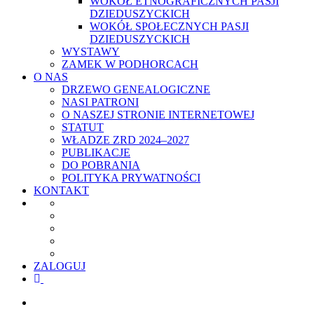
WOKÓŁ ETNOGRAFICZNYCH PASJI
DZIEDUSZYCKICH
WOKÓŁ SPOŁECZNYCH PASJI
DZIEDUSZYCKICH
WYSTAWY
ZAMEK W PODHORCACH
O NAS
DRZEWO GENEALOGICZNE
NASI PATRONI
O NASZEJ STRONIE INTERNETOWEJ
STATUT
WŁADZE ZRD 2024–2027
PUBLIKACJE
DO POBRANIA
POLITYKA PRYWATNOŚCI
KONTAKT
ZALOGUJ
facebook
youtube
szukaj