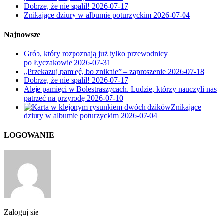
Dobrze, że nie spalił!
2026-07-17
Znikające dziury w albumie poturzyckim
2026-07-04
Najnowsze
Grób, który rozpoznają już tylko przewodnicy
po Łyczakowie
2026-07-31
„Przekazuj pamięć, bo zniknie” – zaproszenie
2026-07-18
Dobrze, że nie spalił!
2026-07-17
Aleje pamięci w Bolestraszycach. Ludzie, którzy nauczyli nas
patrzeć na przyrodę
2026-07-10
Znikające
dziury w albumie poturzyckim
2026-07-04
LOGOWANIE
Zaloguj się