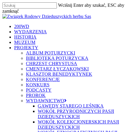
Skip
Wciśnij Enter aby szukać, ESC aby
to
Close
zamknąć
main
Zamknij
Menu
content
szukaj
Menu
200WD
WYDARZENIA
HISTORIA
MUZEUM
PROJEKTY
ALBUM POTURZYCKI
BIBLIOTEKA POTURZYCKA
CHRZEST CHRYSTUSA
CMENTARZ ŁYCZAKOWSKI
KLASZTOR BENEDYKTYNEK
KONFERENCJE
KONKURS
PODCASTY
PROROK
WYDAWNICTWO
GAWĘDY STAREGO LEŚNIKA
WOKÓŁ PRZYRODNICZYCH PASJI
DZIEDUSZYCKICH
WOKÓŁ KOLEKCJONERSKICH PASJI
DZIEDUSZYCKICH