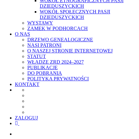
WOKÓŁ ETNOGRAFICZNYCH PASJI
DZIEDUSZYCKICH
WOKÓŁ SPOŁECZNYCH PASJI
DZIEDUSZYCKICH
WYSTAWY
ZAMEK W PODHORCACH
O NAS
DRZEWO GENEALOGICZNE
NASI PATRONI
O NASZEJ STRONIE INTERNETOWEJ
STATUT
WŁADZE ZRD 2024–2027
PUBLIKACJE
DO POBRANIA
POLITYKA PRYWATNOŚCI
KONTAKT
ZALOGUJ
facebook
youtube
szukaj