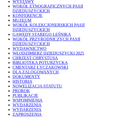
WYSTAWY
WOKÓŁ ETNOGRAFICZNYCH PASJI
DZIEDUSZYCKICH
KONFERENCJE
MUZEUM
WOKÓŁ KOLEKCJONERSKICH PASJI
DZIEDUSZYCKICH
GAWĘDY STAREGO LEŚNIKA
WOKÓŁ PRZYRODNICZYCH PASJI
DZIEDUSZYCKICH
WYDAWNICTWO
WŁODZIMIERZ DZIEDUSZYCKI 2025
CHRZEST CHRYSTUSA
BIBLIOTEKA POTURZYCKA
CMENTARZ ŁYCZAKOWSKI
DLA ZALOGOWANYCH
DOKUMENTY
HISTORIA
NOWELIZACJA STATUTU
PROROK
PUBLIKACJE
WSPOMNIENIA
WYDARZENIA
WYDARZENIA
ZAPROSZENIA