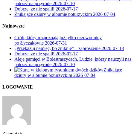
patrzeć na przyrodę
2026-07-10
Dobrze, że nie spalił!
2026-07-17
Znikające dziury w albumie poturzyckim
2026-07-04
Najnowsze
Grób, który rozpoznają już tylko przewodnicy
po Łyczakowie
2026-07-31
„Przekazuj pamięć, bo zniknie” – zaproszenie
2026-07-18
Dobrze, że nie spalił!
2026-07-17
Aleje pamięci w Bolestraszycach. Ludzie, którzy nauczyli nas
patrzeć na przyrodę
2026-07-10
Znikające
dziury w albumie poturzyckim
2026-07-04
LOGOWANIE
Zaloguj się