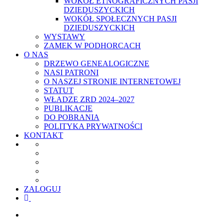
WOKÓŁ ETNOGRAFICZNYCH PASJI
DZIEDUSZYCKICH
WOKÓŁ SPOŁECZNYCH PASJI
DZIEDUSZYCKICH
WYSTAWY
ZAMEK W PODHORCACH
O NAS
DRZEWO GENEALOGICZNE
NASI PATRONI
O NASZEJ STRONIE INTERNETOWEJ
STATUT
WŁADZE ZRD 2024–2027
PUBLIKACJE
DO POBRANIA
POLITYKA PRYWATNOŚCI
KONTAKT
ZALOGUJ
facebook
youtube
szukaj