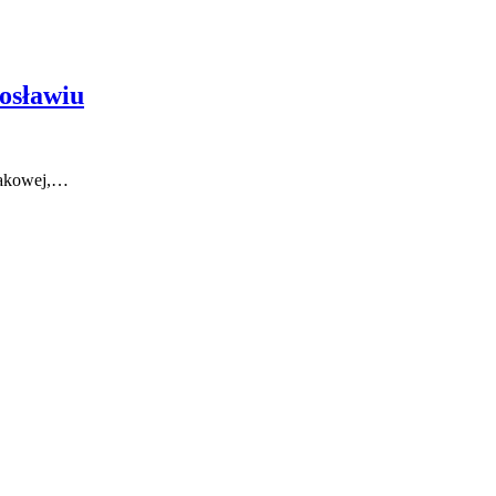
osławiu
niakowej,…