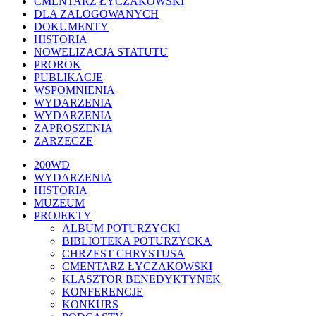
CMENTARZ ŁYCZAKOWSKI
DLA ZALOGOWANYCH
DOKUMENTY
HISTORIA
NOWELIZACJA STATUTU
PROROK
PUBLIKACJE
WSPOMNIENIA
WYDARZENIA
WYDARZENIA
ZAPROSZENIA
ZARZECZE
Close
200WD
Menu
WYDARZENIA
HISTORIA
MUZEUM
PROJEKTY
ALBUM POTURZYCKI
BIBLIOTEKA POTURZYCKA
CHRZEST CHRYSTUSA
CMENTARZ ŁYCZAKOWSKI
KLASZTOR BENEDYKTYNEK
KONFERENCJE
KONKURS