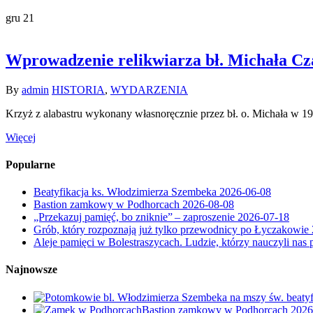
gru
21
Wprowadzenie relikwiarza bł. Michała Cza
By
admin
HISTORIA
,
WYDARZENIA
Krzyż z alabastru wykonany własnoręcznie przez bł. o. Michała w 1
Więcej
Popularne
Beatyfikacja ks. Włodzimierza Szembeka
2026-06-08
Bastion zamkowy w Podhorcach
2026-08-08
„Przekazuj pamięć, bo zniknie” – zaproszenie
2026-07-18
Grób, który rozpoznają już tylko przewodnicy po Łyczakowie
Aleje pamięci w Bolestraszycach. Ludzie, którzy nauczyli nas 
Najnowsze
Bastion zamkowy w Podhorcach
2026