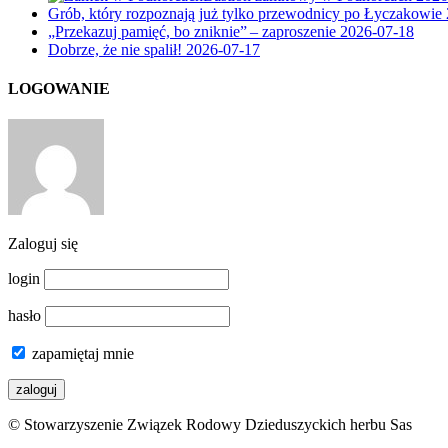
Grób, który rozpoznają już tylko przewodnicy po Łyczakowie
„Przekazuj pamięć, bo zniknie” – zaproszenie
2026-07-18
Dobrze, że nie spalił!
2026-07-17
LOGOWANIE
Zaloguj się
login
hasło
zapamiętaj mnie
© Stowarzyszenie Związek Rodowy Dzieduszyckich herbu Sas