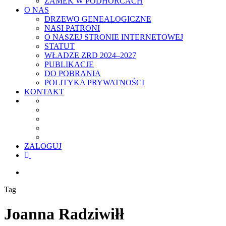
ZAMEK W PODHORCACH
O NAS
DRZEWO GENEALOGICZNE
NASI PATRONI
O NASZEJ STRONIE INTERNETOWEJ
STATUT
WŁADZE ZRD 2024–2027
PUBLIKACJE
DO POBRANIA
POLITYKA PRYWATNOŚCI
KONTAKT
ZALOGUJ
facebook
youtube
szukaj
Tag
Joanna Radziwiłł