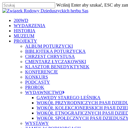
Skip
Wciśnij Enter aby szukać, ESC aby za
to
Zamknij
main
content
szukaj
Menu
200WD
WYDARZENIA
HISTORIA
MUZEUM
PROJEKTY
ALBUM POTURZYCKI
BIBLIOTEKA POTURZYCKA
CHRZEST CHRYSTUSA
CMENTARZ ŁYCZAKOWSKI
KLASZTOR BENEDYKTYNEK
KONFERENCJE
KONKURS
PODCASTY
PROROK
WYDAWNICTWO
GAWĘDY STAREGO LEŚNIKA
WOKÓŁ PRZYRODNICZYCH PASJI DZIED
WOKÓŁ KOLEKCJONERSKICH PASJI DZI
WOKÓŁ ETNOGRAFICZNYCH PASJI DZIE
WOKÓŁ SPOŁECZNYCH PASJI DZIEDUSZ
WYSTAWY