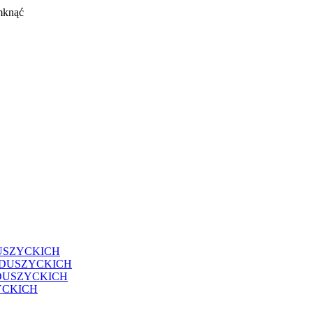
mknąć
USZYCKICH
EDUSZYCKICH
DUSZYCKICH
YCKICH