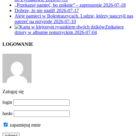
„Przekazuj pamięć, bo zniknie” – zaproszenie
2026-07-18
Dobrze, że nie spalił!
2026-07-17
Aleje pamięci w Bolestraszycach. Ludzie, którzy nauczyli nas
patrzeć na przyrodę
2026-07-10
Znikające
dziury w albumie poturzyckim
2026-07-04
LOGOWANIE
Zaloguj się
login
hasło
zapamiętaj mnie