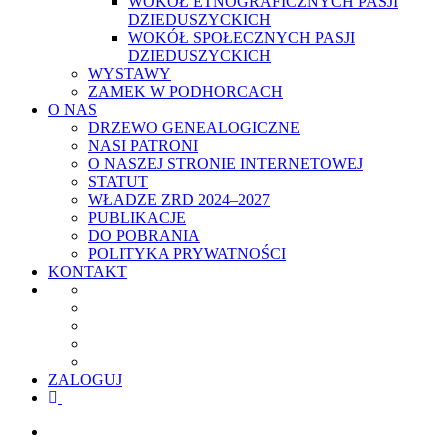
WOKÓŁ ETNOGRAFICZNYCH PASJI
DZIEDUSZYCKICH
WOKÓŁ SPOŁECZNYCH PASJI
DZIEDUSZYCKICH
WYSTAWY
ZAMEK W PODHORCACH
O NAS
DRZEWO GENEALOGICZNE
NASI PATRONI
O NASZEJ STRONIE INTERNETOWEJ
STATUT
WŁADZE ZRD 2024–2027
PUBLIKACJE
DO POBRANIA
POLITYKA PRYWATNOŚCI
KONTAKT
ZALOGUJ
facebook
youtube
szukaj