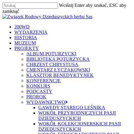
Skip
Wciśnij Enter aby szukać, ESC aby
to
Close
zamknąć
main
Zamknij
Menu
content
szukaj
Menu
200WD
WYDARZENIA
HISTORIA
MUZEUM
PROJEKTY
ALBUM POTURZYCKI
BIBLIOTEKA POTURZYCKA
CHRZEST CHRYSTUSA
CMENTARZ ŁYCZAKOWSKI
KLASZTOR BENEDYKTYNEK
KONFERENCJE
KONKURS
PODCASTY
PROROK
WYDAWNICTWO
GAWĘDY STAREGO LEŚNIKA
WOKÓŁ PRZYRODNICZYCH PASJI
DZIEDUSZYCKICH
WOKÓŁ KOLEKCJONERSKICH PASJI
DZIEDUSZYCKICH