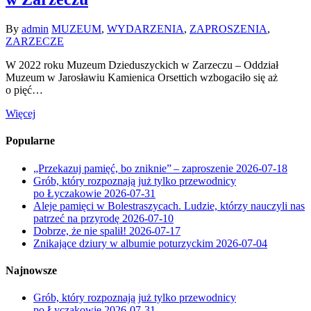
By
admin
MUZEUM
,
WYDARZENIA
,
ZAPROSZENIA
,
ZARZECZE
W 2022 roku Muzeum Dzieduszyckich w Zarzeczu – Oddział
Muzeum w Jarosławiu Kamienica Orsettich wzbogaciło się aż
o pięć…
Więcej
Popularne
„Przekazuj pamięć, bo zniknie” – zaproszenie
2026-07-18
Grób, który rozpoznają już tylko przewodnicy
po Łyczakowie
2026-07-31
Aleje pamięci w Bolestraszycach. Ludzie, którzy nauczyli nas
patrzeć na przyrodę
2026-07-10
Dobrze, że nie spalił!
2026-07-17
Znikające dziury w albumie poturzyckim
2026-07-04
Najnowsze
Grób, który rozpoznają już tylko przewodnicy
po Łyczakowie
2026-07-31