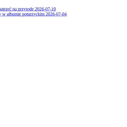
patrzeć na przyrodę
2026-07-10
ry w albumie poturzyckim
2026-07-04