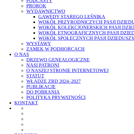
PODCASTY
PROROK
WYDAWNICTWO
GAWĘDY STAREGO LEŚNIKA
WOKÓŁ PRZYRODNICZYCH PASJI DZIED
WOKÓŁ KOLEKCJONERSKICH PASJI DZI
WOKÓŁ ETNOGRAFICZNYCH PASJI DZIE
WOKÓŁ SPOŁECZNYCH PASJI DZIEDUSZ
WYSTAWY
ZAMEK W PODHORCACH
O NAS
DRZEWO GENEALOGICZNE
NASI PATRONI
O NASZEJ STRONIE INTERNETOWEJ
STATUT
WŁADZE ZRD 2024–2027
PUBLIKACJE
DO POBRANIA
POLITYKA PRYWATNOŚCI
KONTAKT