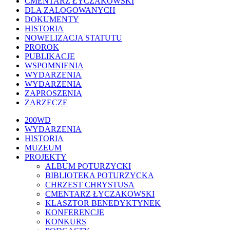
CMENTARZ ŁYCZAKOWSKI
DLA ZALOGOWANYCH
DOKUMENTY
HISTORIA
NOWELIZACJA STATUTU
PROROK
PUBLIKACJE
WSPOMNIENIA
WYDARZENIA
WYDARZENIA
ZAPROSZENIA
ZARZECZE
Close
200WD
Menu
WYDARZENIA
HISTORIA
MUZEUM
PROJEKTY
ALBUM POTURZYCKI
BIBLIOTEKA POTURZYCKA
CHRZEST CHRYSTUSA
CMENTARZ ŁYCZAKOWSKI
KLASZTOR BENEDYKTYNEK
KONFERENCJE
KONKURS