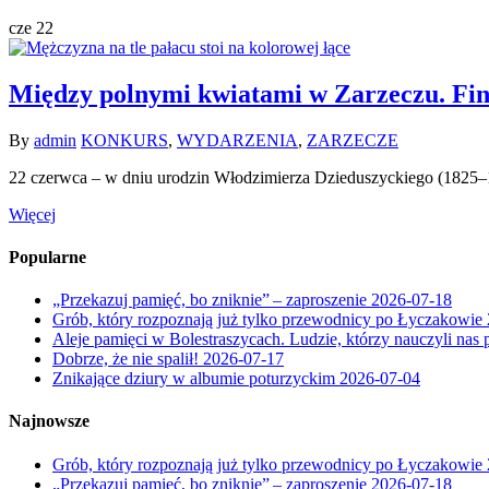
cze
22
Między polnymi kwiatami w Zarzeczu. Fin
By
admin
KONKURS
,
WYDARZENIA
,
ZARZECZE
22 czerwca – w dniu urodzin Włodzimierza Dzieduszyckiego (1825–1
Więcej
Popularne
„Przekazuj pamięć, bo zniknie” – zaproszenie
2026-07-18
Grób, który rozpoznają już tylko przewodnicy po Łyczakowie
Aleje pamięci w Bolestraszycach. Ludzie, którzy nauczyli nas 
Dobrze, że nie spalił!
2026-07-17
Znikające dziury w albumie poturzyckim
2026-07-04
Najnowsze
Grób, który rozpoznają już tylko przewodnicy po Łyczakowie
„Przekazuj pamięć, bo zniknie” – zaproszenie
2026-07-18