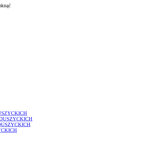
mknąć
USZYCKICH
EDUSZYCKICH
DUSZYCKICH
YCKICH