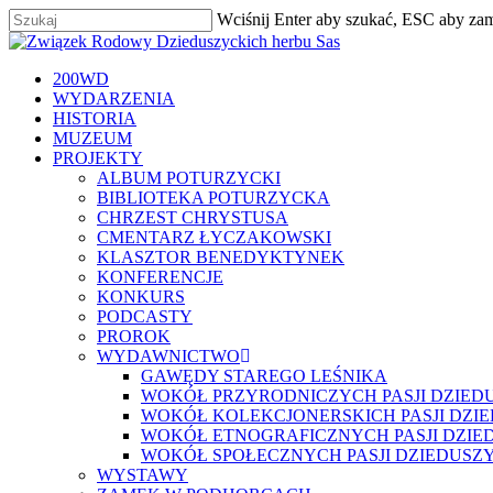
Skip
Wciśnij Enter aby szukać, ESC aby za
to
Zamknij
main
content
szukaj
Menu
200WD
WYDARZENIA
HISTORIA
MUZEUM
PROJEKTY
ALBUM POTURZYCKI
BIBLIOTEKA POTURZYCKA
CHRZEST CHRYSTUSA
CMENTARZ ŁYCZAKOWSKI
KLASZTOR BENEDYKTYNEK
KONFERENCJE
KONKURS
PODCASTY
PROROK
WYDAWNICTWO
GAWĘDY STAREGO LEŚNIKA
WOKÓŁ PRZYRODNICZYCH PASJI DZIED
WOKÓŁ KOLEKCJONERSKICH PASJI DZI
WOKÓŁ ETNOGRAFICZNYCH PASJI DZIE
WOKÓŁ SPOŁECZNYCH PASJI DZIEDUSZ
WYSTAWY