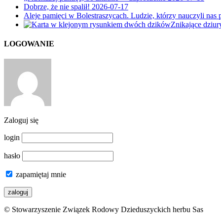
Dobrze, że nie spalił!
2026-07-17
Aleje pamięci w Bolestraszycach. Ludzie, którzy nauczyli nas 
Znikające dziu
LOGOWANIE
Zaloguj się
login
hasło
zapamiętaj mnie
© Stowarzyszenie Związek Rodowy Dzieduszyckich herbu Sas