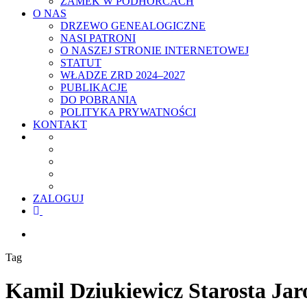
ZAMEK W PODHORCACH
O NAS
DRZEWO GENEALOGICZNE
NASI PATRONI
O NASZEJ STRONIE INTERNETOWEJ
STATUT
WŁADZE ZRD 2024–2027
PUBLIKACJE
DO POBRANIA
POLITYKA PRYWATNOŚCI
KONTAKT
ZALOGUJ
facebook
youtube
szukaj
Tag
Kamil Dziukiewicz Starosta Jar