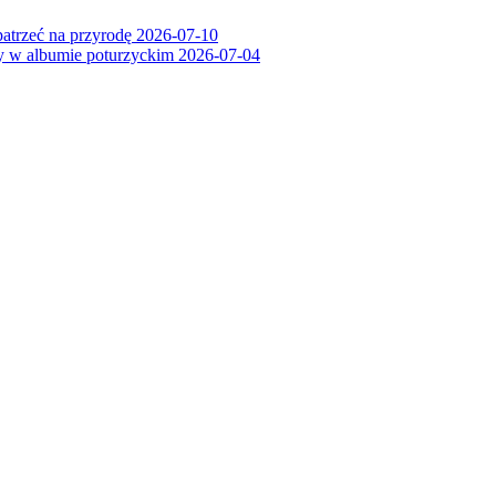
patrzeć na przyrodę
2026-07-10
ry w albumie poturzyckim
2026-07-04