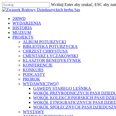
Skip
Wciśnij Enter aby szukać, ESC aby za
to
Zamknij
main
content
szukaj
Menu
200WD
WYDARZENIA
HISTORIA
MUZEUM
PROJEKTY
ALBUM POTURZYCKI
BIBLIOTEKA POTURZYCKA
CHRZEST CHRYSTUSA
CMENTARZ ŁYCZAKOWSKI
KLASZTOR BENEDYKTYNEK
KONFERENCJE
KONKURS
PODCASTY
PROROK
WYDAWNICTWO
GAWĘDY STAREGO LEŚNIKA
WOKÓŁ PRZYRODNICZYCH PASJI DZIED
WOKÓŁ KOLEKCJONERSKICH PASJI DZI
WOKÓŁ ETNOGRAFICZNYCH PASJI DZIE
WOKÓŁ SPOŁECZNYCH PASJI DZIEDUSZ
WYSTAWY