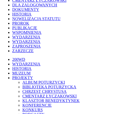
CMENTARZ ŁYCZAKOWSKI
DLA ZALOGOWANYCH
DOKUMENTY
HISTORIA
NOWELIZACJA STATUTU
PROROK
PUBLIKACJE
WSPOMNIENIA
WYDARZENIA
WYDARZENIA
ZAPROSZENIA
ZARZECZE
Close
200WD
Menu
WYDARZENIA
HISTORIA
MUZEUM
PROJEKTY
ALBUM POTURZYCKI
BIBLIOTEKA POTURZYCKA
CHRZEST CHRYSTUSA
CMENTARZ ŁYCZAKOWSKI
KLASZTOR BENEDYKTYNEK
KONFERENCJE
KONKURS