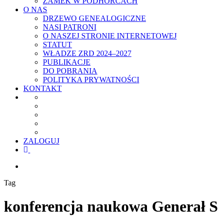
ZAMEK W PODHORCACH
O NAS
DRZEWO GENEALOGICZNE
NASI PATRONI
O NASZEJ STRONIE INTERNETOWEJ
STATUT
WŁADZE ZRD 2024–2027
PUBLIKACJE
DO POBRANIA
POLITYKA PRYWATNOŚCI
KONTAKT
ZALOGUJ
facebook
youtube
szukaj
Tag
konferencja naukowa Generał St