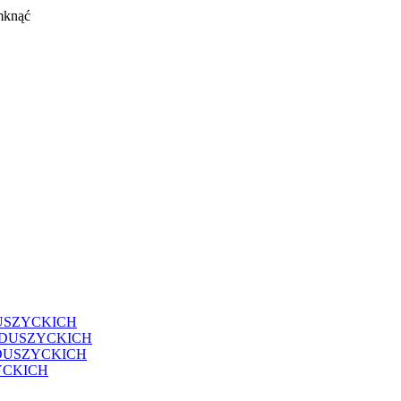
mknąć
USZYCKICH
EDUSZYCKICH
DUSZYCKICH
YCKICH