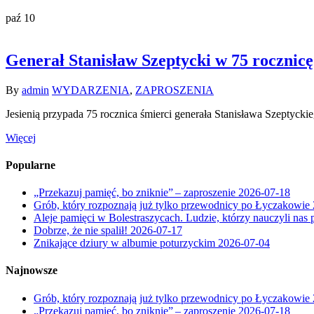
paź
10
Generał Stanisław Szeptycki w 75 rocznicę
By
admin
WYDARZENIA
,
ZAPROSZENIA
Jesienią przypada 75 rocznica śmierci generała Stanisława Szeptyc
Więcej
Popularne
„Przekazuj pamięć, bo zniknie” – zaproszenie
2026-07-18
Grób, który rozpoznają już tylko przewodnicy po Łyczakowie
Aleje pamięci w Bolestraszycach. Ludzie, którzy nauczyli nas 
Dobrze, że nie spalił!
2026-07-17
Znikające dziury w albumie poturzyckim
2026-07-04
Najnowsze
Grób, który rozpoznają już tylko przewodnicy po Łyczakowie
„Przekazuj pamięć, bo zniknie” – zaproszenie
2026-07-18