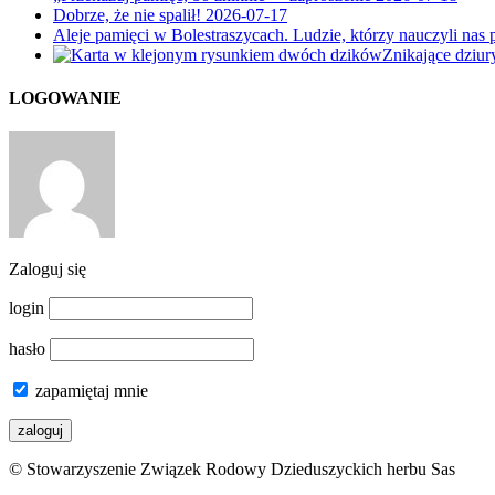
Dobrze, że nie spalił!
2026-07-17
Aleje pamięci w Bolestraszycach. Ludzie, którzy nauczyli nas 
Znikające dziu
LOGOWANIE
Zaloguj się
login
hasło
zapamiętaj mnie
© Stowarzyszenie Związek Rodowy Dzieduszyckich herbu Sas