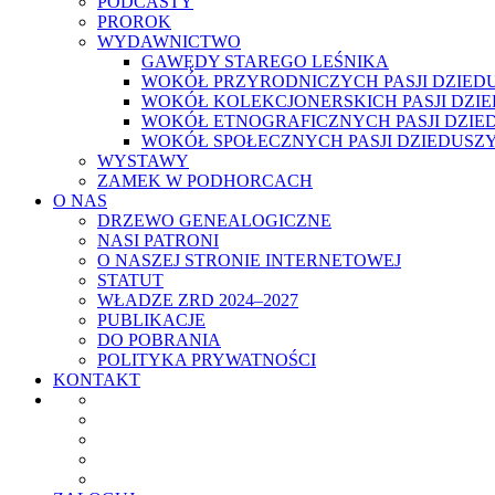
PODCASTY
PROROK
WYDAWNICTWO
GAWĘDY STAREGO LEŚNIKA
WOKÓŁ PRZYRODNICZYCH PASJI DZIED
WOKÓŁ KOLEKCJONERSKICH PASJI DZI
WOKÓŁ ETNOGRAFICZNYCH PASJI DZIE
WOKÓŁ SPOŁECZNYCH PASJI DZIEDUSZ
WYSTAWY
ZAMEK W PODHORCACH
O NAS
DRZEWO GENEALOGICZNE
NASI PATRONI
O NASZEJ STRONIE INTERNETOWEJ
STATUT
WŁADZE ZRD 2024–2027
PUBLIKACJE
DO POBRANIA
POLITYKA PRYWATNOŚCI
KONTAKT