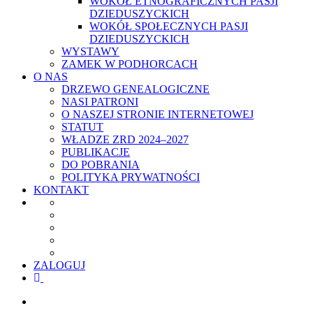
WOKÓŁ ETNOGRAFICZNYCH PASJI
DZIEDUSZYCKICH
WOKÓŁ SPOŁECZNYCH PASJI
DZIEDUSZYCKICH
WYSTAWY
ZAMEK W PODHORCACH
O NAS
DRZEWO GENEALOGICZNE
NASI PATRONI
O NASZEJ STRONIE INTERNETOWEJ
STATUT
WŁADZE ZRD 2024–2027
PUBLIKACJE
DO POBRANIA
POLITYKA PRYWATNOŚCI
KONTAKT
ZALOGUJ
facebook
youtube
szukaj