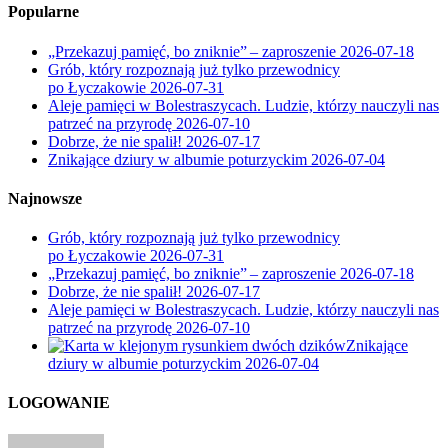
Popularne
„Przekazuj pamięć, bo zniknie” – zaproszenie
2026-07-18
Grób, który rozpoznają już tylko przewodnicy
po Łyczakowie
2026-07-31
Aleje pamięci w Bolestraszycach. Ludzie, którzy nauczyli nas
patrzeć na przyrodę
2026-07-10
Dobrze, że nie spalił!
2026-07-17
Znikające dziury w albumie poturzyckim
2026-07-04
Najnowsze
Grób, który rozpoznają już tylko przewodnicy
po Łyczakowie
2026-07-31
„Przekazuj pamięć, bo zniknie” – zaproszenie
2026-07-18
Dobrze, że nie spalił!
2026-07-17
Aleje pamięci w Bolestraszycach. Ludzie, którzy nauczyli nas
patrzeć na przyrodę
2026-07-10
Znikające
dziury w albumie poturzyckim
2026-07-04
LOGOWANIE