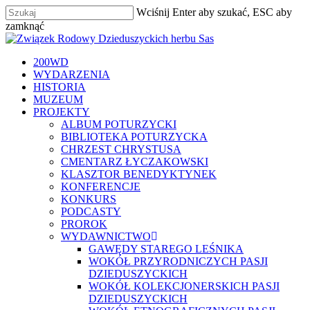
Skip
Wciśnij Enter aby szukać, ESC aby
to
zamknąć
main
Zamknij
content
szukaj
Menu
200WD
WYDARZENIA
HISTORIA
MUZEUM
PROJEKTY
ALBUM POTURZYCKI
BIBLIOTEKA POTURZYCKA
CHRZEST CHRYSTUSA
CMENTARZ ŁYCZAKOWSKI
KLASZTOR BENEDYKTYNEK
KONFERENCJE
KONKURS
PODCASTY
PROROK
WYDAWNICTWO
GAWĘDY STAREGO LEŚNIKA
WOKÓŁ PRZYRODNICZYCH PASJI
DZIEDUSZYCKICH
WOKÓŁ KOLEKCJONERSKICH PASJI
DZIEDUSZYCKICH