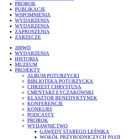
PROROK
PUBLIKACJE
WSPOMNIENIA
WYDARZENIA
WYDARZENIA
ZAPROSZENIA
ZARZECZE
Close
200WD
Menu
WYDARZENIA
HISTORIA
MUZEUM
PROJEKTY
ALBUM POTURZYCKI
BIBLIOTEKA POTURZYCKA
CHRZEST CHRYSTUSA
CMENTARZ ŁYCZAKOWSKI
KLASZTOR BENEDYKTYNEK
KONFERENCJE
KONKURS
PODCASTY
PROROK
WYDAWNICTWO
GAWĘDY STAREGO LEŚNIKA
WOKÓŁ PRZYRODNICZYCH PASJI