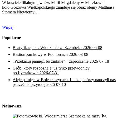
W kościele filialnym pw. św. Marii Magdaleny w Maszkowie
koło Gorzowa Wielkopolskiego znajduje się obraz olejny Matthiasa
Stomera Niewierny…
Więcej
Popularne
Beatyfikacja ks. Włodzimierza Szembeka
2026-06-08
Bastion zamkowy w Podhorcach
2026-08-08
„Przekazuj pamięć, bo zniknie” – zaproszenie
2026-07-18
Grób, który rozpoznają już tylko przewodnicy
po Łyczakowie
2026-07-31
Aleje pamięci w Bolestraszycach. Ludzie, którzy nauczyli nas
patrzeć na przyrodę
2026-07-10
Najnowsze