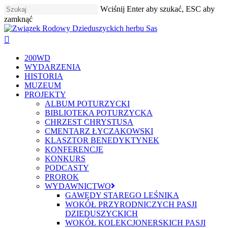
Skip
Wciśnij Enter aby szukać, ESC aby
to
zamknąć
main
Zamknij
content
szukaj
Menu
200WD
WYDARZENIA
HISTORIA
MUZEUM
PROJEKTY
ALBUM POTURZYCKI
BIBLIOTEKA POTURZYCKA
CHRZEST CHRYSTUSA
CMENTARZ ŁYCZAKOWSKI
KLASZTOR BENEDYKTYNEK
KONFERENCJE
KONKURS
PODCASTY
PROROK
WYDAWNICTWO
GAWĘDY STAREGO LEŚNIKA
WOKÓŁ PRZYRODNICZYCH PASJI
DZIEDUSZYCKICH
WOKÓŁ KOLEKCJONERSKICH PASJI