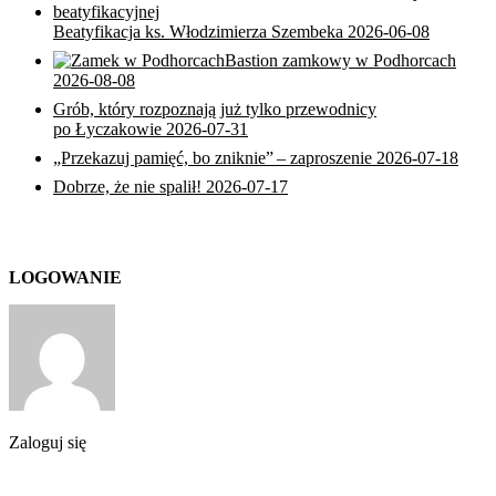
Beatyfikacja ks. Włodzimierza Szembeka
2026-06-08
Bastion zamkowy w Podhorcach
2026-08-08
Grób, który rozpoznają już tylko przewodnicy
po Łyczakowie
2026-07-31
„Przekazuj pamięć, bo zniknie” – zaproszenie
2026-07-18
Dobrze, że nie spalił!
2026-07-17
LOGOWANIE
Zaloguj się