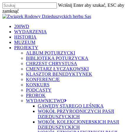
Skip
Wciśnij Enter aby szukać, ESC aby
to
zamknąć
main
Zamknij
content
szukaj
Menu
200WD
WYDARZENIA
HISTORIA
MUZEUM
PROJEKTY
ALBUM POTURZYCKI
BIBLIOTEKA POTURZYCKA
CHRZEST CHRYSTUSA
CMENTARZ ŁYCZAKOWSKI
KLASZTOR BENEDYKTYNEK
KONFERENCJE
KONKURS
PODCASTY
PROROK
WYDAWNICTWO
GAWĘDY STAREGO LEŚNIKA
WOKÓŁ PRZYRODNICZYCH PASJI
DZIEDUSZYCKICH
WOKÓŁ KOLEKCJONERSKICH PASJI
DZIEDUSZYCKICH