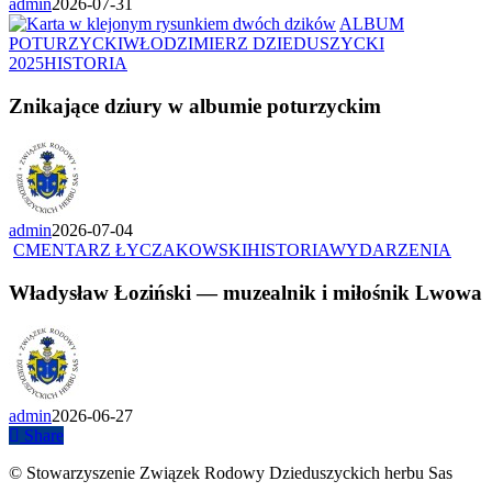
admin
2026-07-31
ALBUM
POTURZYCKI
WŁODZIMIERZ DZIEDUSZYCKI
2025
HISTORIA
Znikające dziury w albumie poturzyckim
admin
2026-07-04
CMENTARZ ŁYCZAKOWSKI
HISTORIA
WYDARZENIA
Władysław Łoziński — muzealnik i miłośnik Lwowa
admin
2026-06-27
Share
© Stowarzyszenie Związek Rodowy Dzieduszyckich herbu Sas