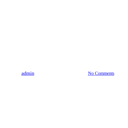
HISTORIA
Od Dzieduszyckiego
z Milatycz do Maszkowa.
Wędrówka obrazu
„Niewierny Tomasz”
By
admin
2021-03-15
19 kwietnia, 2022
No Comments