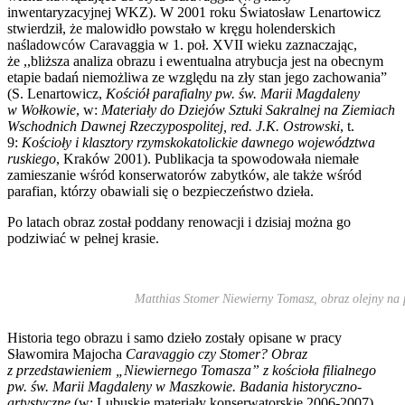
inwentaryzacyjnej WKZ). W 2001 roku Światosław Lenartowicz
stwierdził, że malowidło powstało w kręgu holenderskich
naśladowców Caravaggia w 1. poł. XVII wieku zaznaczając,
że ,,bliższa analiza obrazu i ewentualna atrybucja jest na obecnym
etapie badań niemożliwa ze względu na zły stan jego zachowania”
(
S. Lenartowicz,
Kościół parafialny pw. św. Marii Magdaleny
w Wołkowie
, w:
Materiały do Dziejów Sztuki Sakralnej na Ziemiach
Wschodnich Dawnej Rzeczypospolitej, red. J.K. Ostrowski
, t.
9:
Kościoły i klasztory rzymskokatolickie dawnego województwa
ruskiego
, Kraków 2001).
Publikacja ta spowodowała niemałe
zamieszanie wśród konserwatorów zabytków, ale także wśród
parafian, którzy obawiali się o bezpieczeństwo dzieła.
Po latach obraz został poddany renowacji i dzisiaj można go
podziwiać w pełnej krasie.
Matthias Stomer
Niewierny Tomasz, o
braz olejny na
Historia tego obrazu i samo dzieło zostały opisane w pracy
Sławomira Majocha
Caravaggio czy Stomer? Obraz
z przedstawieniem „Niewiernego Tomasza” z kościoła filialnego
pw. św. Marii Magdaleny w Maszkowie. Badania historyczno-
artystyczne
(w: Lubuskie materiały konserwatorskie 2006-2007),