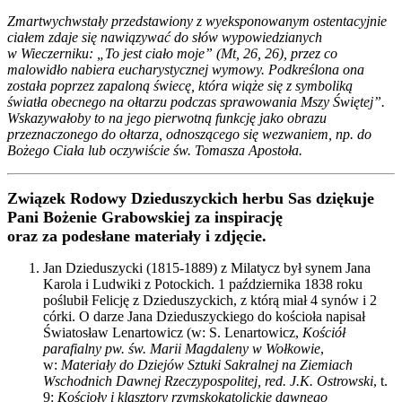
Zmartwychwstały przedstawiony z wyeksponowanym ostentacyjnie
ciałem zdaje się nawiązywać do słów wypowiedzianych
w Wieczerniku: „To jest ciało moje” (Mt, 26, 26), przez co
malowidło nabiera eucharystycznej wymowy. Podkreślona ona
została poprzez zapaloną świecę, która wiąże się z symboliką
światła obecnego na ołtarzu podczas sprawowania Mszy Świętej”.
Wskazywałoby to na jego pierwotną funkcję jako obrazu
przeznaczonego do ołtarza, odnoszącego się wezwaniem, np. do
Bożego Ciała lub oczywiście św. Tomasza Apostoła.
Związek Rodowy Dzieduszyckich herbu Sas dziękuje
Pani Bożenie Grabowskiej za inspirację
oraz za podesłane materiały i zdjęcie.
Jan Dzieduszycki (1815-1889) z Milatycz był synem Jana
Karola i Ludwiki z Potockich. 1 października 1838 roku
poślubił Felicję z Dzieduszyckich, z którą miał 4 synów i 2
córki. O darze Jana Dzieduszyckiego do kościoła napisał
Światosław Lenartowicz (w: S. Lenartowicz,
Kościół
parafialny pw. św. Marii Magdaleny w Wołkowie
,
w:
Materiały do Dziejów Sztuki Sakralnej na Ziemiach
Wschodnich Dawnej Rzeczypospolitej, red. J.K. Ostrowski
, t.
9:
Kościoły i klasztory rzymskokatolickie dawnego