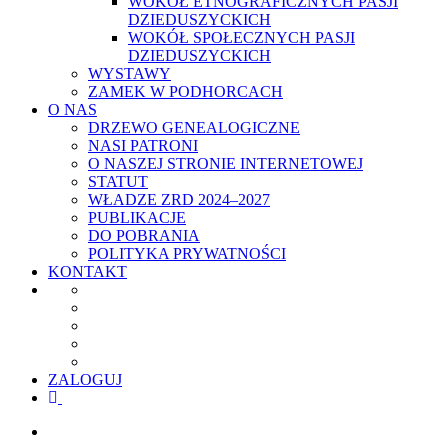
WOKÓŁ ETNOGRAFICZNYCH PASJI
DZIEDUSZYCKICH
WOKÓŁ SPOŁECZNYCH PASJI
DZIEDUSZYCKICH
WYSTAWY
ZAMEK W PODHORCACH
O NAS
DRZEWO GENEALOGICZNE
NASI PATRONI
O NASZEJ STRONIE INTERNETOWEJ
STATUT
WŁADZE ZRD 2024–2027
PUBLIKACJE
DO POBRANIA
POLITYKA PRYWATNOŚCI
KONTAKT
ZALOGUJ
facebook
youtube
szukaj