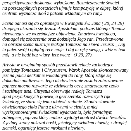
perspektywiczne doskonale wykreślone. Rozmieszczenie świateł
na poszczególnych postaciach ujmuje kompozycję w elipsę, której
centrum wyznacza dłoń z palcem wkładanym do rany.
Scena odnosi się do opisanego w Ewangelii św. Jana ( 20, 24-29)
drugiego ukazania się Jezusa Apostołom, podczas którego Tomasz
niewierzący we wcześniejsze objawienie Zmartwychwstałego,
domagał się zobaczenia oraz dotknięcia Jego ran. Przedstawiona
na obrazie scena ilustruje reakcje Tomasza na słowa Jezusa: „Daj
tu palec swój i oglądaj ręce moje, i daj tu rękę swoją, i włóż w bok
mój, a nie bądź bez wiary, lecz wierz” (J 20, 27).
Artysta w oryginalny sposób przedstawił relacje zachodzące
pomiędzy Tomaszem i Chrystusem. Wzrok Apostoła skoncentrowany
jest na palcu delikatnie wkładanym do rany, którą zdaje się
dokładnie analizować. Jego niedowierzanie zostało zobrazowane
poprzez mocno rozwarte ze zdziwienia oczy, zmarszczone czoło
i zaciśnięte usta. Chrystus obserwuje reakcję Tomasza
spod przymkniętych powiek, a gest szeroko rozwartych rąk
świadczy, że stara się jemu ułatwić zadanie. Skontrastowanie
oświetlonego ciała Pana z ukrytymi w cieniu, mniej
wyeksponowanymi świadkami wydarzenia, było formalnym
zabiegiem, poprzez który malarz wydobył kontrast dwóch Światów.
Z jednej strony pokazał boski, jaśniejący światłem chwały, z drugiej
ziemski, ogarnięty jeszcze mrokami niewiary.