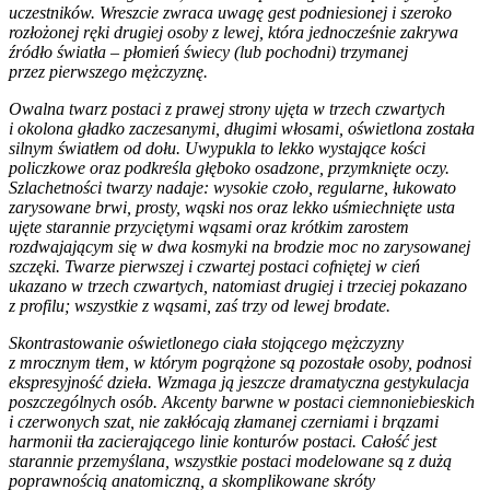
uczestników. Wreszcie zwraca uwagę gest podniesionej i szeroko
rozłożonej ręki drugiej osoby z lewej, która jednocześnie zakrywa
źródło światła – płomień świecy (lub pochodni) trzymanej
przez pierwszego mężczyznę.
Owalna twarz postaci z prawej strony ujęta w trzech czwartych
i okolona gładko zaczesanymi, długimi włosami, oświetlona została
silnym światłem od dołu. Uwypukla to lekko wystające kości
policzkowe oraz podkreśla głęboko osadzone, przymknięte oczy.
Szlachetności twarzy nadaje: wysokie czoło, regularne, łukowato
zarysowane brwi, prosty, wąski nos oraz lekko uśmiechnięte usta
ujęte starannie przyciętymi wąsami oraz krótkim zarostem
rozdwajającym się w dwa kosmyki na brodzie moc no zarysowanej
szczęki. Twarze pierwszej i czwartej postaci cofniętej w cień
ukazano w trzech czwartych, natomiast drugiej i trzeciej pokazano
z profilu; wszystkie z wąsami, zaś trzy od lewej brodate.
Skontrastowanie oświetlonego ciała stojącego mężczyzny
z mrocznym tłem, w którym pogrążone są pozostałe osoby, podnosi
ekspresyjność dzieła. Wzmaga ją jeszcze dramatyczna gestykulacja
poszczególnych osób. Akcenty barwne w postaci ciemnoniebieskich
i czerwonych szat, nie zakłócają złamanej czerniami i brązami
harmonii tła zacierającego linie konturów postaci. Całość jest
starannie przemyślana, wszystkie postaci modelowane są z dużą
poprawnością anatomiczną, a skomplikowane skróty