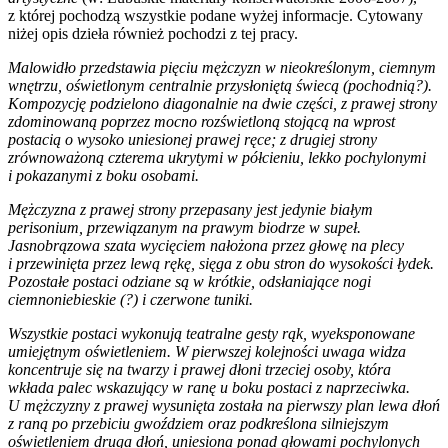
z której pochodzą wszystkie podane wyżej informacje. Cytowany
niżej opis dzieła również pochodzi z tej pracy.
Malowidło przedstawia pięciu mężczyzn w nieokreślonym, ciemnym
wnętrzu, oświetlonym centralnie przysłoniętą świecą (pochodnią?).
Kompozycję podzielono diagonalnie na dwie części, z prawej strony
zdominowaną poprzez mocno rozświetloną stojącą na wprost
postacią o wysoko uniesionej prawej ręce; z drugiej strony
zrównoważoną czterema ukrytymi w półcieniu, lekko pochylonymi
i pokazanymi z boku osobami.
Mężczyzna z prawej strony przepasany jest jedynie białym
perisonium, przewiązanym na prawym biodrze w supeł.
Jasnobrązowa szata wycięciem nałożona przez głowę na plecy
i przewinięta przez lewą rękę, sięga z obu stron do wysokości łydek.
Pozostałe postaci odziane są w krótkie, odsłaniające nogi
ciemnoniebieskie (?) i czerwone tuniki.
Wszystkie postaci wykonują teatralne gesty rąk, wyeksponowane
umiejętnym oświetleniem. W pierwszej kolejności uwaga widza
koncentruje się na twarzy i prawej dłoni trzeciej osoby, która
wkłada palec wskazujący w ranę u boku postaci z naprzeciwka.
U mężczyzny z prawej wysunięta została na pierwszy plan lewa dłoń
z raną po przebiciu gwoździem oraz podkreślona silniejszym
oświetleniem druga dłoń, uniesiona ponad głowami pochylonych