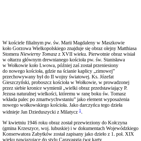
W kościele filialnym pw. św. Marii Magdaleny w Maszkowie
koło Gorzowa Wielkopolskiego znajduje się obraz olejny Matthiasa
Stomera
Niewierny Tomasz
z XVII wieku. Pierwotnie obraz wisiał
w ołtarzu głównym drewnianego kościoła pw. św. Stanisława
w Wołkowie koło Lwowa, później zaś został przeniesiony
do nowego kościoła, gdzie na ścianie kaplicy „zimowej”
przechowywany był do II wojny światowej. Ks. Józefat
Gieszczyński, proboszcz kościoła w Wołkowie, w prowadzonej
przez siebie kronice wymienił „wielki obraz przedstawiający P.
Jezusa naturalnej wielkości, któremu w ranę boku św. Tomasz
wkłada palec po zmartwychwstaniu” jako element wyposażenia
nowego wołkowskiego kościoła. Jako darczyńca tego dzieła
1
widnieje Jan Dzieduszycki z Milatycz
.
W kwietniu 1946 roku obraz został przewieziony do Kołczyna
(gmina Krzeszyce, woj. lubuskie) i w dokumentach Wojewódzkiego
Konserwatora Zabytków został zapisany jako dzieło z 1. poł. XIX
wieku nawiązujące do stylu Caravaggia (wg karty