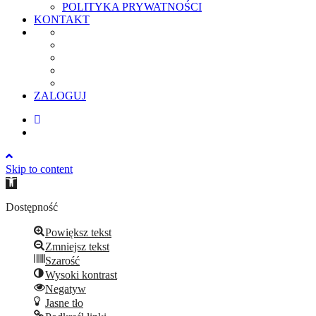
POLITYKA PRYWATNOŚCI
KONTAKT
ZALOGUJ
Skip to content
Open
toolbar
Dostępność
Powiększ tekst
Zmniejsz tekst
Szarość
Wysoki kontrast
Negatyw
Jasne tło