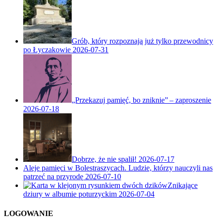
Grób, który rozpoznają już tylko przewodnicy
po Łyczakowie
2026-07-31
„Przekazuj pamięć, bo zniknie” – zaproszenie
2026-07-18
Dobrze, że nie spalił!
2026-07-17
Aleje pamięci w Bolestraszycach. Ludzie, którzy nauczyli nas
patrzeć na przyrodę
2026-07-10
Znikające
dziury w albumie poturzyckim
2026-07-04
LOGOWANIE