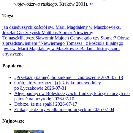
województwa ruskiego
, Kraków 2001).
↵
Tags:
jan dzieduszycki
kościół sw. Marii Magdaleny w Maszkowie
ks.
Józefat Gieszczyński
Matthias Stomer Niewierny
Tomasz
Milatycze
Sławomir Majoch Caravaggio czy Stomer? Obraz
z przedstawieniem "Niewiernego Tomasza" z kościoła filialnego
pw. św. Marii Magdaleny w Maszkowie. Badania historyczno-
artystyczne
Popularne
„Przekazuj pamięć, bo zniknie” – zaproszenie
2026-07-18
Grób, który rozpoznają już tylko przewodnicy
po Łyczakowie
2026-07-31
Aleje pamięci w Bolestraszycach. Ludzie, którzy nauczyli nas
patrzeć na przyrodę
2026-07-10
Dobrze, że nie spalił!
2026-07-17
Znikające dziury w albumie poturzyckim
2026-07-04
Najnowsze