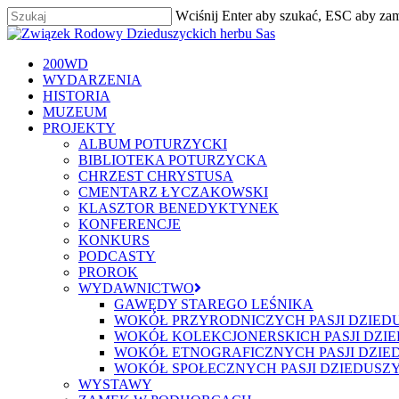
Skip
Wciśnij Enter aby szukać, ESC aby za
to
Zamknij
main
content
szukaj
Menu
200WD
WYDARZENIA
HISTORIA
MUZEUM
PROJEKTY
ALBUM POTURZYCKI
BIBLIOTEKA POTURZYCKA
CHRZEST CHRYSTUSA
CMENTARZ ŁYCZAKOWSKI
KLASZTOR BENEDYKTYNEK
KONFERENCJE
KONKURS
PODCASTY
PROROK
WYDAWNICTWO
GAWĘDY STAREGO LEŚNIKA
WOKÓŁ PRZYRODNICZYCH PASJI DZIED
WOKÓŁ KOLEKCJONERSKICH PASJI DZI
WOKÓŁ ETNOGRAFICZNYCH PASJI DZIE
WOKÓŁ SPOŁECZNYCH PASJI DZIEDUSZ
WYSTAWY