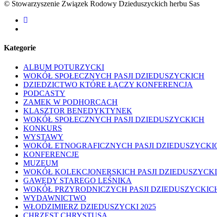
© Stowarzyszenie Związek Rodowy Dzieduszyckich herbu Sas
facebook
youtube
Kategorie
ALBUM POTURZYCKI
WOKÓŁ SPOŁECZNYCH PASJI DZIEDUSZYCKICH
DZIEDZICTWO KTÓRE ŁĄCZY KONFERENCJA
PODCASTY
ZAMEK W PODHORCACH
KLASZTOR BENEDYKTYNEK
WOKÓŁ SPOŁECZNYCH PASJI DZIEDUSZYCKICH
KONKURS
WYSTAWY
WOKÓŁ ETNOGRAFICZNYCH PASJI DZIEDUSZYCKI
KONFERENCJE
MUZEUM
WOKÓŁ KOLEKCJONERSKICH PASJI DZIEDUSZYCK
GAWĘDY STAREGO LEŚNIKA
WOKÓŁ PRZYRODNICZYCH PASJI DZIEDUSZYCKIC
WYDAWNICTWO
WŁODZIMIERZ DZIEDUSZYCKI 2025
CHRZEST CHRYSTUSA