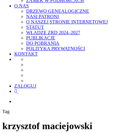
ZAMEK W PODHORCACH
O NAS
DRZEWO GENEALOGICZNE
NASI PATRONI
O NASZEJ STRONIE INTERNETOWEJ
STATUT
WŁADZE ZRD 2024–2027
PUBLIKACJE
DO POBRANIA
POLITYKA PRYWATNOŚCI
KONTAKT
ZALOGUJ
facebook
youtube
szukaj
Tag
krzysztof maciejowski