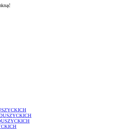
mknąć
USZYCKICH
EDUSZYCKICH
DUSZYCKICH
YCKICH