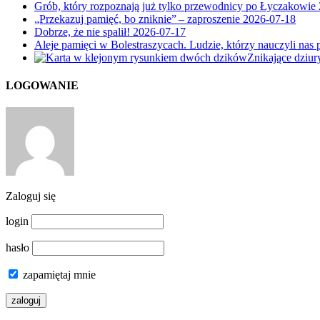
Grób, który rozpoznają już tylko przewodnicy po Łyczakowie
„Przekazuj pamięć, bo zniknie” – zaproszenie
2026-07-18
Dobrze, że nie spalił!
2026-07-17
Aleje pamięci w Bolestraszycach. Ludzie, którzy nauczyli nas 
Znikające dziu
LOGOWANIE
Zaloguj się
login
hasło
zapamiętaj mnie