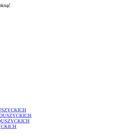
mknąć
USZYCKICH
EDUSZYCKICH
DUSZYCKICH
YCKICH