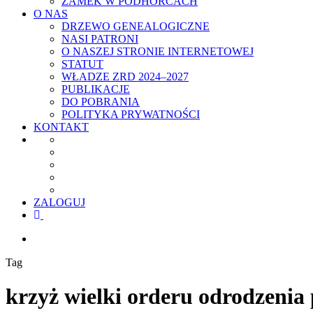
ZAMEK W PODHORCACH
O NAS
DRZEWO GENEALOGICZNE
NASI PATRONI
O NASZEJ STRONIE INTERNETOWEJ
STATUT
WŁADZE ZRD 2024–2027
PUBLIKACJE
DO POBRANIA
POLITYKA PRYWATNOŚCI
KONTAKT
ZALOGUJ
facebook
youtube
szukaj
Tag
krzyż wielki orderu odrodzenia 