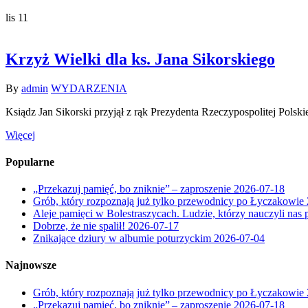
lis
11
Krzyż Wielki dla ks. Jana Sikorskiego
By
admin
WYDARZENIA
Ksiądz Jan Sikorski przyjął z rąk Prezydenta Rzeczypospolite
Więcej
Popularne
„Przekazuj pamięć, bo zniknie” – zaproszenie
2026-07-18
Grób, który rozpoznają już tylko przewodnicy po Łyczakowie
Aleje pamięci w Bolestraszycach. Ludzie, którzy nauczyli nas 
Dobrze, że nie spalił!
2026-07-17
Znikające dziury w albumie poturzyckim
2026-07-04
Najnowsze
Grób, który rozpoznają już tylko przewodnicy po Łyczakowie
„Przekazuj pamięć, bo zniknie” – zaproszenie
2026-07-18