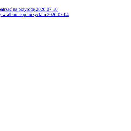
patrzeć na przyrodę
2026-07-10
ry w albumie poturzyckim
2026-07-04