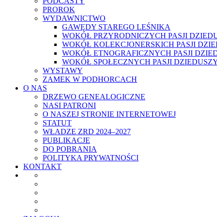
PODCASTY
PROROK
WYDAWNICTWO
GAWĘDY STAREGO LEŚNIKA
WOKÓŁ PRZYRODNICZYCH PASJI DZIED
WOKÓŁ KOLEKCJONERSKICH PASJI DZI
WOKÓŁ ETNOGRAFICZNYCH PASJI DZIE
WOKÓŁ SPOŁECZNYCH PASJI DZIEDUSZ
WYSTAWY
ZAMEK W PODHORCACH
O NAS
DRZEWO GENEALOGICZNE
NASI PATRONI
O NASZEJ STRONIE INTERNETOWEJ
STATUT
WŁADZE ZRD 2024–2027
PUBLIKACJE
DO POBRANIA
POLITYKA PRYWATNOŚCI
KONTAKT