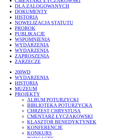
CMENTARZ ŁYCZAKOWSKI
DLA ZALOGOWANYCH
DOKUMENTY
HISTORIA
NOWELIZACJA STATUTU
PROROK
PUBLIKACJE
WSPOMNIENIA
WYDARZENIA
WYDARZENIA
ZAPROSZENIA
ZARZECZE
Close
200WD
Menu
WYDARZENIA
HISTORIA
MUZEUM
PROJEKTY
ALBUM POTURZYCKI
BIBLIOTEKA POTURZYCKA
CHRZEST CHRYSTUSA
CMENTARZ ŁYCZAKOWSKI
KLASZTOR BENEDYKTYNEK
KONFERENCJE
KONKURS