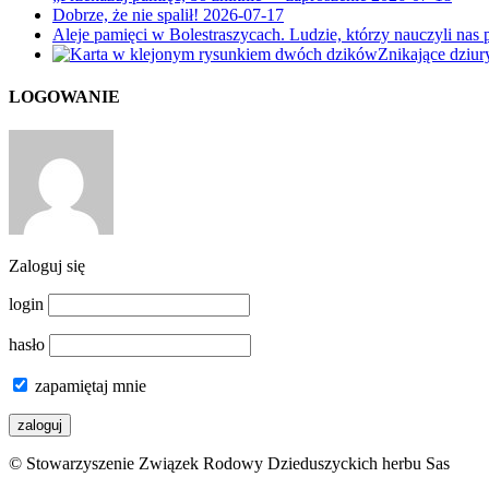
Dobrze, że nie spalił!
2026-07-17
Aleje pamięci w Bolestraszycach. Ludzie, którzy nauczyli nas 
Znikające dziu
LOGOWANIE
Zaloguj się
login
hasło
zapamiętaj mnie
© Stowarzyszenie Związek Rodowy Dzieduszyckich herbu Sas