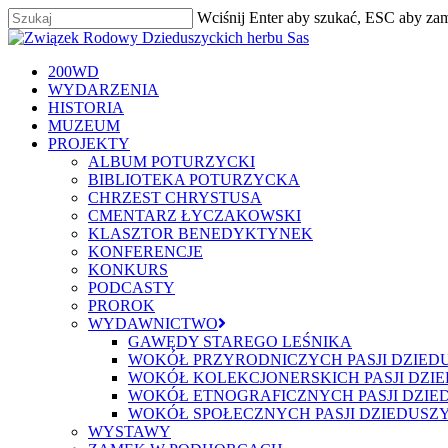
Skip
Wciśnij Enter aby szukać, ESC aby za
to
Zamknij
main
content
szukaj
Menu
200WD
WYDARZENIA
HISTORIA
MUZEUM
PROJEKTY
ALBUM POTURZYCKI
BIBLIOTEKA POTURZYCKA
CHRZEST CHRYSTUSA
CMENTARZ ŁYCZAKOWSKI
KLASZTOR BENEDYKTYNEK
KONFERENCJE
KONKURS
PODCASTY
PROROK
WYDAWNICTWO
GAWĘDY STAREGO LEŚNIKA
WOKÓŁ PRZYRODNICZYCH PASJI DZIED
WOKÓŁ KOLEKCJONERSKICH PASJI DZI
WOKÓŁ ETNOGRAFICZNYCH PASJI DZIE
WOKÓŁ SPOŁECZNYCH PASJI DZIEDUSZ
WYSTAWY