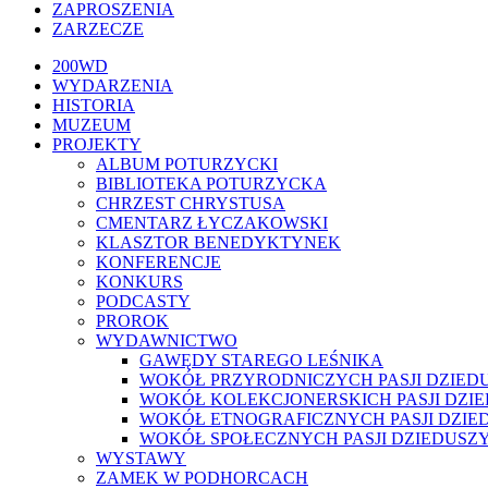
ZAPROSZENIA
ZARZECZE
Close
200WD
Menu
WYDARZENIA
HISTORIA
MUZEUM
PROJEKTY
ALBUM POTURZYCKI
BIBLIOTEKA POTURZYCKA
CHRZEST CHRYSTUSA
CMENTARZ ŁYCZAKOWSKI
KLASZTOR BENEDYKTYNEK
KONFERENCJE
KONKURS
PODCASTY
PROROK
WYDAWNICTWO
GAWĘDY STAREGO LEŚNIKA
WOKÓŁ PRZYRODNICZYCH PASJI DZIED
WOKÓŁ KOLEKCJONERSKICH PASJI DZI
WOKÓŁ ETNOGRAFICZNYCH PASJI DZIE
WOKÓŁ SPOŁECZNYCH PASJI DZIEDUSZ
WYSTAWY
ZAMEK W PODHORCACH