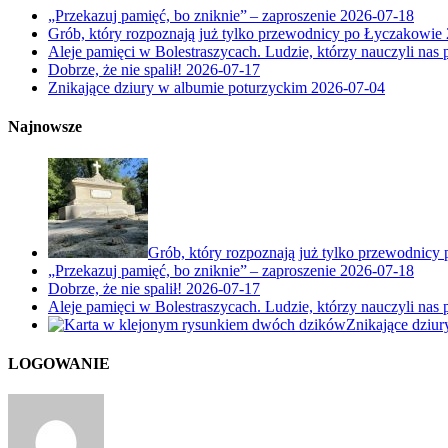
„Przekazuj pamięć, bo zniknie” – zaproszenie
2026-07-18
Grób, który rozpoznają już tylko przewodnicy po Łyczakowie
Aleje pamięci w Bolestraszycach. Ludzie, którzy nauczyli nas 
Dobrze, że nie spalił!
2026-07-17
Znikające dziury w albumie poturzyckim
2026-07-04
Najnowsze
Grób, który rozpoznają już tylko przewodnicy
„Przekazuj pamięć, bo zniknie” – zaproszenie
2026-07-18
Dobrze, że nie spalił!
2026-07-17
Aleje pamięci w Bolestraszycach. Ludzie, którzy nauczyli nas 
Znikające dziu
LOGOWANIE