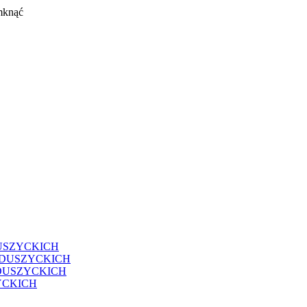
mknąć
USZYCKICH
EDUSZYCKICH
DUSZYCKICH
YCKICH