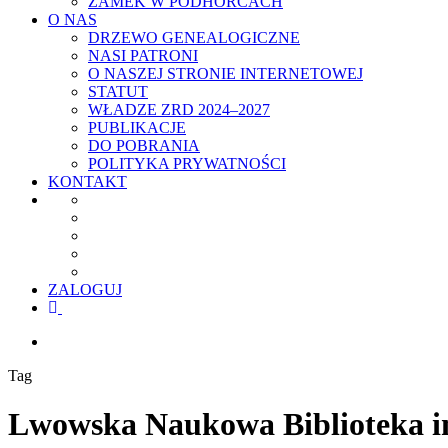
ZAMEK W PODHORCACH
O NAS
DRZEWO GENEALOGICZNE
NASI PATRONI
O NASZEJ STRONIE INTERNETOWEJ
STATUT
WŁADZE ZRD 2024–2027
PUBLIKACJE
DO POBRANIA
POLITYKA PRYWATNOŚCI
KONTAKT
ZALOGUJ
facebook
youtube
szukaj
Tag
Lwowska Naukowa Biblioteka i