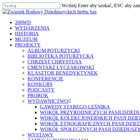
Skip
Wciśnij Enter aby szukać, ESC aby za
to
Zamknij
main
content
szukaj
Menu
200WD
WYDARZENIA
HISTORIA
MUZEUM
PROJEKTY
ALBUM POTURZYCKI
BIBLIOTEKA POTURZYCKA
CHRZEST CHRYSTUSA
CMENTARZ ŁYCZAKOWSKI
KLASZTOR BENEDYKTYNEK
KONFERENCJE
KONKURS
PODCASTY
PROROK
WYDAWNICTWO
GAWĘDY STAREGO LEŚNIKA
WOKÓŁ PRZYRODNICZYCH PASJI DZIED
WOKÓŁ KOLEKCJONERSKICH PASJI DZI
WOKÓŁ ETNOGRAFICZNYCH PASJI DZIE
WOKÓŁ SPOŁECZNYCH PASJI DZIEDUSZ
WYSTAWY