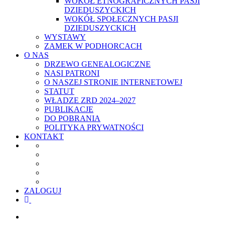
WOKÓŁ ETNOGRAFICZNYCH PASJI
DZIEDUSZYCKICH
WOKÓŁ SPOŁECZNYCH PASJI
DZIEDUSZYCKICH
WYSTAWY
ZAMEK W PODHORCACH
O NAS
DRZEWO GENEALOGICZNE
NASI PATRONI
O NASZEJ STRONIE INTERNETOWEJ
STATUT
WŁADZE ZRD 2024–2027
PUBLIKACJE
DO POBRANIA
POLITYKA PRYWATNOŚCI
KONTAKT
ZALOGUJ
facebook
youtube
szukaj