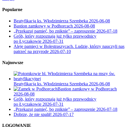
Popularne
Beatyfikacja ks. Włodzimierza Szembeka
2026-06-08
Bastion zamkowy w Podhorcach
2026-08-08
„Przekazuj pamięć, bo zniknie” – zaproszenie
2026-07-18
Grób, który rozpoznają już tylko przewodnicy
po Łyczakowie
2026-07-31
Aleje pamięci w Bolestraszycach. Ludzie, którzy nauczyli nas
patrzeć na przyrodę
2026-07-10
Najnowsze
Beatyfikacja ks. Włodzimierza Szembeka
2026-06-08
Bastion zamkowy w Podhorcach
2026-08-08
Grób, który rozpoznają już tylko przewodnicy
po Łyczakowie
2026-07-31
„Przekazuj pamięć, bo zniknie” – zaproszenie
2026-07-18
Dobrze, że nie spalił!
2026-07-17
LOGOWANIE