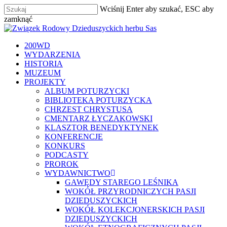
Skip
Wciśnij Enter aby szukać, ESC aby
to
zamknąć
main
Zamknij
content
szukaj
Menu
200WD
WYDARZENIA
HISTORIA
MUZEUM
PROJEKTY
ALBUM POTURZYCKI
BIBLIOTEKA POTURZYCKA
CHRZEST CHRYSTUSA
CMENTARZ ŁYCZAKOWSKI
KLASZTOR BENEDYKTYNEK
KONFERENCJE
KONKURS
PODCASTY
PROROK
WYDAWNICTWO
GAWĘDY STAREGO LEŚNIKA
WOKÓŁ PRZYRODNICZYCH PASJI
DZIEDUSZYCKICH
WOKÓŁ KOLEKCJONERSKICH PASJI
DZIEDUSZYCKICH