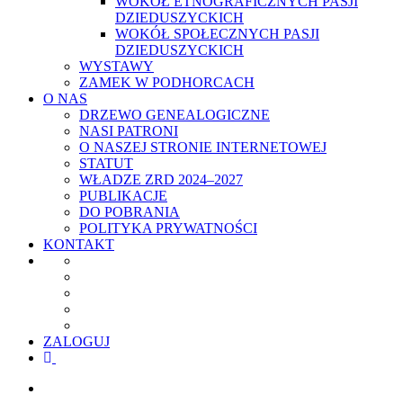
WOKÓŁ ETNOGRAFICZNYCH PASJI
DZIEDUSZYCKICH
WOKÓŁ SPOŁECZNYCH PASJI
DZIEDUSZYCKICH
WYSTAWY
ZAMEK W PODHORCACH
O NAS
DRZEWO GENEALOGICZNE
NASI PATRONI
O NASZEJ STRONIE INTERNETOWEJ
STATUT
WŁADZE ZRD 2024–2027
PUBLIKACJE
DO POBRANIA
POLITYKA PRYWATNOŚCI
KONTAKT
ZALOGUJ
facebook
youtube
szukaj