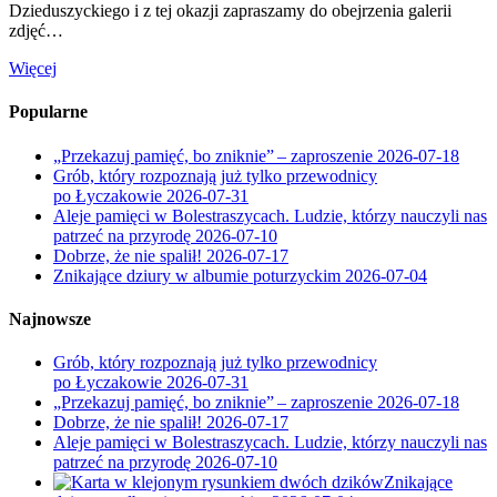
Dzieduszyckiego i z tej okazji zapraszamy do obejrzenia galerii
zdjęć…
Więcej
Popularne
„Przekazuj pamięć, bo zniknie” – zaproszenie
2026-07-18
Grób, który rozpoznają już tylko przewodnicy
po Łyczakowie
2026-07-31
Aleje pamięci w Bolestraszycach. Ludzie, którzy nauczyli nas
patrzeć na przyrodę
2026-07-10
Dobrze, że nie spalił!
2026-07-17
Znikające dziury w albumie poturzyckim
2026-07-04
Najnowsze
Grób, który rozpoznają już tylko przewodnicy
po Łyczakowie
2026-07-31
„Przekazuj pamięć, bo zniknie” – zaproszenie
2026-07-18
Dobrze, że nie spalił!
2026-07-17
Aleje pamięci w Bolestraszycach. Ludzie, którzy nauczyli nas
patrzeć na przyrodę
2026-07-10
Znikające