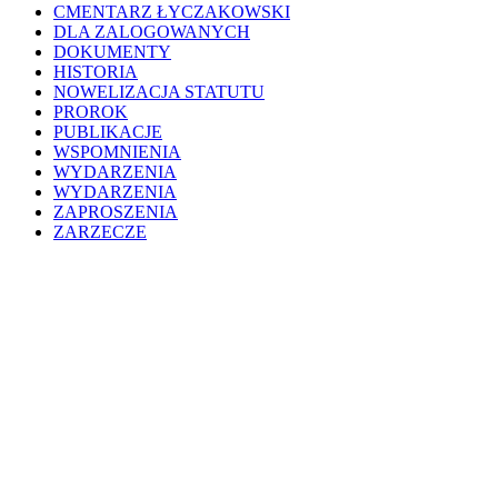
CMENTARZ ŁYCZAKOWSKI
DLA ZALOGOWANYCH
DOKUMENTY
HISTORIA
NOWELIZACJA STATUTU
PROROK
PUBLIKACJE
WSPOMNIENIA
WYDARZENIA
WYDARZENIA
ZAPROSZENIA
ZARZECZE
200WD
WYDARZENIA
HISTORIA
MUZEUM
PROJEKTY
O NAS
ALBUM POTURZYCKI
KONTAKT
BIBLIOTEKA POTURZYCKA
DRZEWO GENEALOGICZNE
CHRZEST CHRYSTUSA