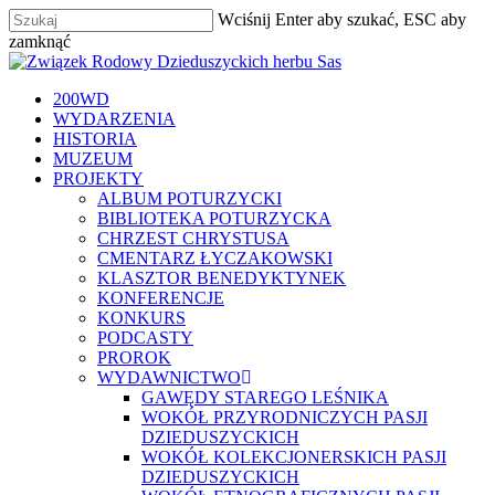
Skip
Wciśnij Enter aby szukać, ESC aby
to
Close
zamknąć
main
Zamknij
Menu
content
szukaj
Menu
200WD
WYDARZENIA
HISTORIA
MUZEUM
PROJEKTY
ALBUM POTURZYCKI
BIBLIOTEKA POTURZYCKA
CHRZEST CHRYSTUSA
CMENTARZ ŁYCZAKOWSKI
KLASZTOR BENEDYKTYNEK
KONFERENCJE
KONKURS
PODCASTY
PROROK
WYDAWNICTWO
GAWĘDY STAREGO LEŚNIKA
WOKÓŁ PRZYRODNICZYCH PASJI
DZIEDUSZYCKICH
WOKÓŁ KOLEKCJONERSKICH PASJI
DZIEDUSZYCKICH