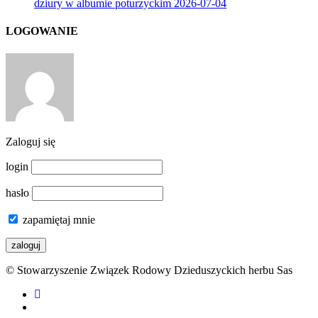
dziury w albumie poturzyckim
2026-07-04
LOGOWANIE
Zaloguj się
login
hasło
zapamiętaj mnie
© Stowarzyszenie Związek Rodowy Dzieduszyckich herbu Sas
facebook
youtube