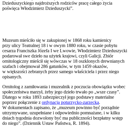
Dzieduszyckiego najdroższych rodziców pracę całego życia
poświęca Włodzimierz Dzieduszycki”.
Muzeum mieściło się w zakupionej w 1868 roku kamienicy
przy ulicy Teatralnej 18 i w owym 1880 roku, w czasie pobytu
cesarza Franciszka Józefa I we Lwowie, Włodzimierz Dzieduszycki
podarował swe dzieło na użytek krajowi, czyli Galicji. Zbiór
ornitologiczny mieścił się wówczas w 18 oszklonych drewnianych
szafach i obejmował 286 gatunków, w tym 1459 okazów,
w większości zebranych przez samego właściciela i przez niego
opisanych.
Ornitolog z zamiłowania i muzealnik z poczucia obowiązku wobec
społeczeństwa marzył, żeby jego dzieło trwało po „wsze czasy”.
Dlatego w roku 1893 zabezpieczył jego podstawy materialne
poprzez połączenie z
ordynacją poturzycko-zarzecką
.
W dokumentach zapisano, że „muzeum powinno być porządnie
utrzymywane, uzupełniane i odpowiednio pomnażane, i w kilku
dniach tygodnia dozwolony być ma publiczności bezpłatny wstęp
do niego”. (
Dziennik Ustaw Państwa, R. 1894).