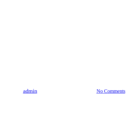
WŁODZIMIERZ DZIEDUSZYCKI 2025
BIBLIOTEKA POTURZYCKA
WYDARZENIA
Renowacja przewodnika
po Muzeum im.
Dzieduszyckich we Lwowie
z 1880 roku
By
admin
2022-06-22
25 września, 2022
No Comments