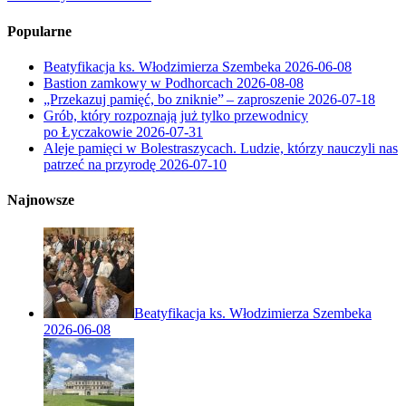
Popularne
Beatyfikacja ks. Włodzimierza Szembeka
2026-06-08
Bastion zamkowy w Podhorcach
2026-08-08
„Przekazuj pamięć, bo zniknie” – zaproszenie
2026-07-18
Grób, który rozpoznają już tylko przewodnicy
po Łyczakowie
2026-07-31
Aleje pamięci w Bolestraszycach. Ludzie, którzy nauczyli nas
patrzeć na przyrodę
2026-07-10
Najnowsze
Beatyfikacja ks. Włodzimierza Szembeka
2026-06-08