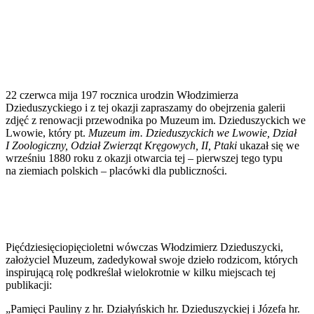
22 czerwca mija 197 rocznica urodzin Włodzimierza
Dzieduszyckiego i z tej okazji zapraszamy do obejrzenia galerii
zdjęć z renowacji przewodnika po Muzeum im. Dzieduszyckich we
Lwowie, który pt.
Muzeum im. Dzieduszyckich we Lwowie, Dział
I Zoologiczny, Odział Zwierząt Kręgowych, II, Ptaki
ukazał się we
wrześniu 1880 roku z okazji otwarcia tej – pierwszej tego typu
na ziemiach polskich – placówki dla publiczności.
Pięćdziesięciopięcioletni wówczas Włodzimierz Dzieduszycki,
założyciel Muzeum, zadedykował swoje dzieło rodzicom, których
inspirującą rolę
podkreślał wielokrotnie
w
kilku miejscach tej
publikacji:
„Pamięci Pauliny z hr. Działyńskich hr. Dzieduszyckiej i Józefa hr.