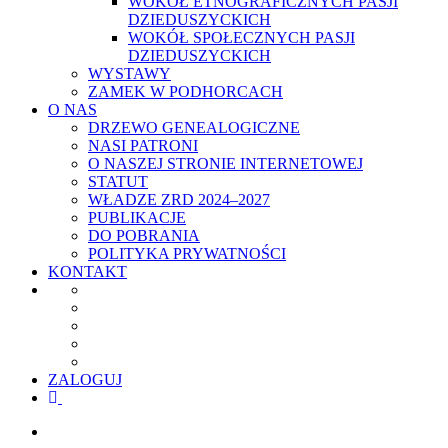
WOKÓŁ ETNOGRAFICZNYCH PASJI
DZIEDUSZYCKICH
WOKÓŁ SPOŁECZNYCH PASJI
DZIEDUSZYCKICH
WYSTAWY
ZAMEK W PODHORCACH
O NAS
DRZEWO GENEALOGICZNE
NASI PATRONI
O NASZEJ STRONIE INTERNETOWEJ
STATUT
WŁADZE ZRD 2024–2027
PUBLIKACJE
DO POBRANIA
POLITYKA PRYWATNOŚCI
KONTAKT
ZALOGUJ
facebook
youtube
szukaj