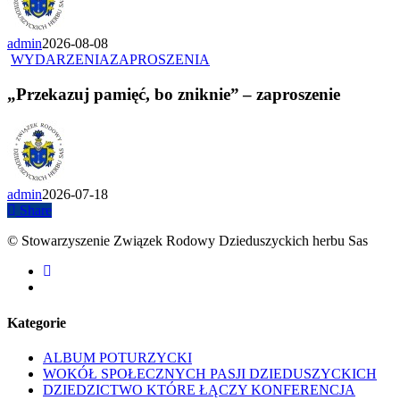
admin
2026-08-08
WYDARZENIA
ZAPROSZENIA
„Przekazuj pamięć, bo zniknie” – zaproszenie
admin
2026-07-18
Share
© Stowarzyszenie Związek Rodowy Dzieduszyckich herbu Sas
facebook
youtube
Kategorie
ALBUM POTURZYCKI
WOKÓŁ SPOŁECZNYCH PASJI DZIEDUSZYCKICH
DZIEDZICTWO KTÓRE ŁĄCZY KONFERENCJA