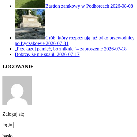
Bastion zamkowy w Podhorcach
2026-08-08
Grób, który rozpoznają już tylko przewodnicy
po Łyczakowie
2026-07-31
„Przekazuj pamięć, bo zniknie” – zaproszenie
2026-07-18
Dobrze, że nie spalił!
2026-07-17
LOGOWANIE
Zaloguj się
login
hasło