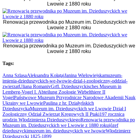
Lwowie z 1880 roku
Renowacja przewodnika po Muzeum im. Dzieduszyckich we
Lwowie z 1880 roku
Renowacja przewodnika po Muzeum im. Dzieduszyckich we
Lwowie z 1880 roku
Tags:
Anna Szlasa
Aleksandra Kołątaj
Janina Wielowiejska
muzeum-
imienia-dzieduszyckich-we-lwowie-dzial-i-zoologiczny-oddzial-
zwierzat
Uliana Romaniv
Grfl. Dzieduszyckisches Museum in
Lemberg-Vogel I. Abteilung Zoologie Wirbelthiere II
Vogel
Państwowe Muzeum Przyrodnicze Narodowe Akademii Nauk
Ukrainy we Lwowie
Paulina z hr. Działyńskich
Dzieduszycka
Muzeum im. Dzieduszyckich we Lwowie Dział I
Zoologiczny Odział Zwierząt Kręgowych II Ptaki
197 rocznica
urodzin Włodzimierza Dzieduszyckiego
Renowacja przewodnika po
Muzeum im. Dzieduszyckich we Lwowie z 1880 roku
józef
dzieduszycki
muzeum im. dzieduszyckich we lwowie
Włodzimierz
Dzieduszycki 1825-1899