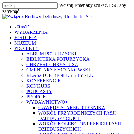
Skip
Wciśnij Enter aby szukać, ESC aby
to
zamknąć
main
Zamknij
content
szukaj
Menu
200WD
WYDARZENIA
HISTORIA
MUZEUM
PROJEKTY
ALBUM POTURZYCKI
BIBLIOTEKA POTURZYCKA
CHRZEST CHRYSTUSA
CMENTARZ ŁYCZAKOWSKI
KLASZTOR BENEDYKTYNEK
KONFERENCJE
KONKURS
PODCASTY
PROROK
WYDAWNICTWO
GAWĘDY STAREGO LEŚNIKA
WOKÓŁ PRZYRODNICZYCH PASJI
DZIEDUSZYCKICH
WOKÓŁ KOLEKCJONERSKICH PASJI
DZIEDUSZYCKICH