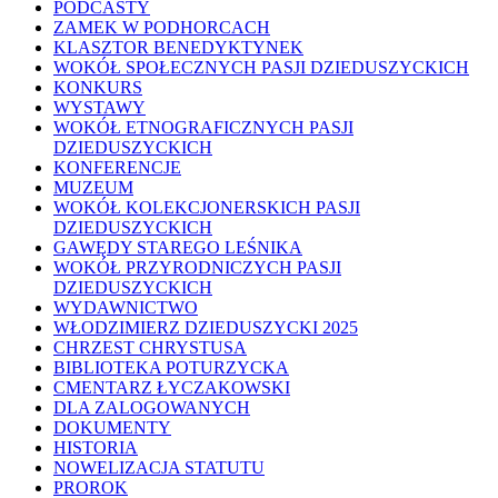
PODCASTY
ZAMEK W PODHORCACH
KLASZTOR BENEDYKTYNEK
WOKÓŁ SPOŁECZNYCH PASJI DZIEDUSZYCKICH
KONKURS
WYSTAWY
WOKÓŁ ETNOGRAFICZNYCH PASJI
DZIEDUSZYCKICH
KONFERENCJE
MUZEUM
WOKÓŁ KOLEKCJONERSKICH PASJI
DZIEDUSZYCKICH
GAWĘDY STAREGO LEŚNIKA
WOKÓŁ PRZYRODNICZYCH PASJI
DZIEDUSZYCKICH
WYDAWNICTWO
WŁODZIMIERZ DZIEDUSZYCKI 2025
CHRZEST CHRYSTUSA
BIBLIOTEKA POTURZYCKA
CMENTARZ ŁYCZAKOWSKI
DLA ZALOGOWANYCH
DOKUMENTY
HISTORIA
NOWELIZACJA STATUTU
PROROK