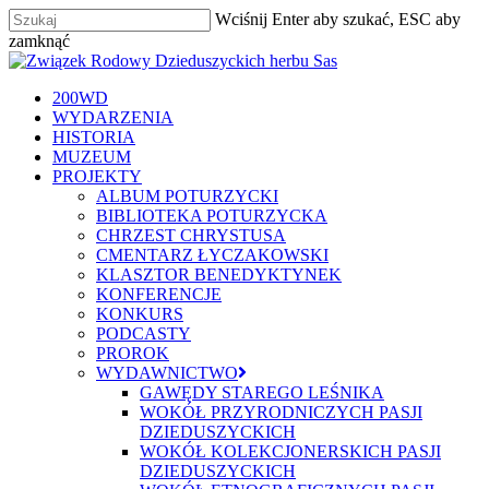
Skip
Wciśnij Enter aby szukać, ESC aby
to
Close
zamknąć
main
Zamknij
Menu
content
szukaj
Menu
200WD
WYDARZENIA
HISTORIA
MUZEUM
PROJEKTY
ALBUM POTURZYCKI
BIBLIOTEKA POTURZYCKA
CHRZEST CHRYSTUSA
CMENTARZ ŁYCZAKOWSKI
KLASZTOR BENEDYKTYNEK
KONFERENCJE
KONKURS
PODCASTY
PROROK
WYDAWNICTWO
GAWĘDY STAREGO LEŚNIKA
WOKÓŁ PRZYRODNICZYCH PASJI
DZIEDUSZYCKICH
WOKÓŁ KOLEKCJONERSKICH PASJI
DZIEDUSZYCKICH