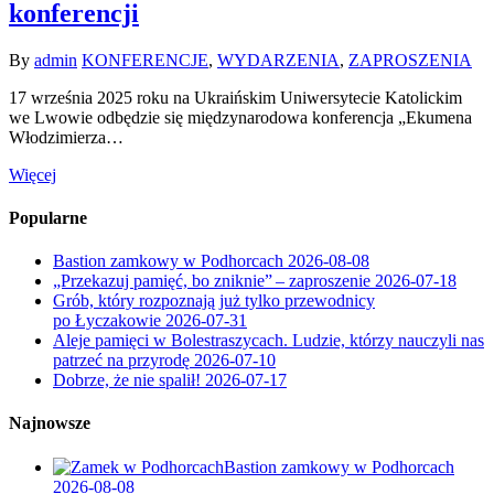
konferencji
By
admin
KONFERENCJE
,
WYDARZENIA
,
ZAPROSZENIA
17 września 2025 roku na Ukraińskim Uniwersytecie Katolickim
we Lwowie odbędzie się międzynarodowa konferencja „Ekumena
Włodzimierza…
Więcej
Popularne
Bastion zamkowy w Podhorcach
2026-08-08
„Przekazuj pamięć, bo zniknie” – zaproszenie
2026-07-18
Grób, który rozpoznają już tylko przewodnicy
po Łyczakowie
2026-07-31
Aleje pamięci w Bolestraszycach. Ludzie, którzy nauczyli nas
patrzeć na przyrodę
2026-07-10
Dobrze, że nie spalił!
2026-07-17
Najnowsze
Bastion zamkowy w Podhorcach
2026-08-08