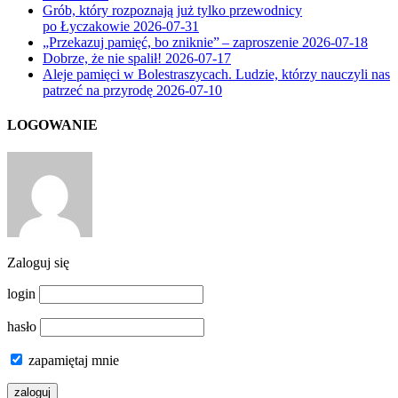
Grób, który rozpoznają już tylko przewodnicy
po Łyczakowie
2026-07-31
„Przekazuj pamięć, bo zniknie” – zaproszenie
2026-07-18
Dobrze, że nie spalił!
2026-07-17
Aleje pamięci w Bolestraszycach. Ludzie, którzy nauczyli nas
patrzeć na przyrodę
2026-07-10
LOGOWANIE
Zaloguj się
login
hasło
zapamiętaj mnie