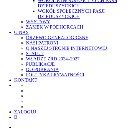
WOKÓŁ ETNOGRAFICZNYCH PASJI
DZIEDUSZYCKICH
WOKÓŁ SPOŁECZNYCH PASJI
DZIEDUSZYCKICH
WYSTAWY
ZAMEK W PODHORCACH
O NAS
DRZEWO GENEALOGICZNE
NASI PATRONI
O NASZEJ STRONIE INTERNETOWEJ
STATUT
WŁADZE ZRD 2024–2027
PUBLIKACJE
DO POBRANIA
POLITYKA PRYWATNOŚCI
KONTAKT
ZALOGUJ
facebook
youtube
szukaj