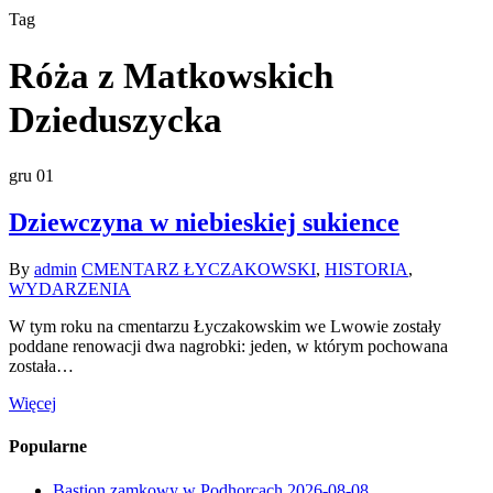
Tag
Róża z Matkowskich
Dzieduszycka
gru
01
Dziewczyna w niebieskiej sukience
By
admin
CMENTARZ ŁYCZAKOWSKI
,
HISTORIA
,
WYDARZENIA
W tym roku na cmentarzu Łyczakowskim we Lwowie zostały
poddane renowacji dwa nagrobki: jeden, w którym pochowana
została…
Więcej
Popularne
Bastion zamkowy w Podhorcach
2026-08-08