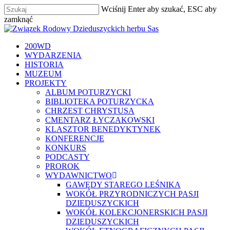
Skip
Wciśnij Enter aby szukać, ESC aby
to
zamknąć
main
Zamknij
content
szukaj
Menu
200WD
WYDARZENIA
HISTORIA
MUZEUM
PROJEKTY
ALBUM POTURZYCKI
BIBLIOTEKA POTURZYCKA
CHRZEST CHRYSTUSA
CMENTARZ ŁYCZAKOWSKI
KLASZTOR BENEDYKTYNEK
KONFERENCJE
KONKURS
PODCASTY
PROROK
WYDAWNICTWO
GAWĘDY STAREGO LEŚNIKA
WOKÓŁ PRZYRODNICZYCH PASJI
DZIEDUSZYCKICH
WOKÓŁ KOLEKCJONERSKICH PASJI
DZIEDUSZYCKICH