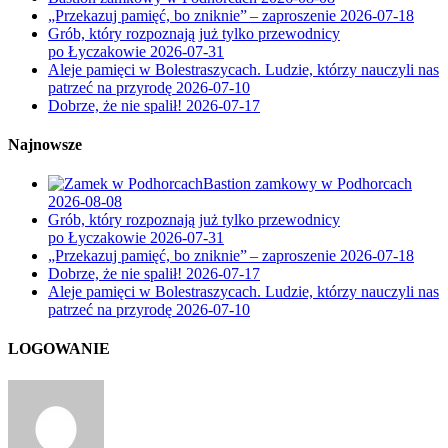
„Przekazuj pamięć, bo zniknie” – zaproszenie
2026-07-18
Grób, który rozpoznają już tylko przewodnicy
po Łyczakowie
2026-07-31
Aleje pamięci w Bolestraszycach. Ludzie, którzy nauczyli nas
patrzeć na przyrodę
2026-07-10
Dobrze, że nie spalił!
2026-07-17
Najnowsze
Bastion zamkowy w Podhorcach
2026-08-08
Grób, który rozpoznają już tylko przewodnicy
po Łyczakowie
2026-07-31
„Przekazuj pamięć, bo zniknie” – zaproszenie
2026-07-18
Dobrze, że nie spalił!
2026-07-17
Aleje pamięci w Bolestraszycach. Ludzie, którzy nauczyli nas
patrzeć na przyrodę
2026-07-10
LOGOWANIE