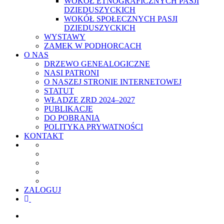
WOKÓŁ ETNOGRAFICZNYCH PASJI
DZIEDUSZYCKICH
WOKÓŁ SPOŁECZNYCH PASJI
DZIEDUSZYCKICH
WYSTAWY
ZAMEK W PODHORCACH
O NAS
DRZEWO GENEALOGICZNE
NASI PATRONI
O NASZEJ STRONIE INTERNETOWEJ
STATUT
WŁADZE ZRD 2024–2027
PUBLIKACJE
DO POBRANIA
POLITYKA PRYWATNOŚCI
KONTAKT
ZALOGUJ
facebook
youtube
szukaj