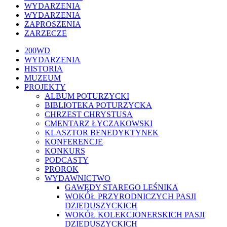
WYDARZENIA
WYDARZENIA
ZAPROSZENIA
ZARZECZE
Close
200WD
Menu
WYDARZENIA
HISTORIA
MUZEUM
PROJEKTY
ALBUM POTURZYCKI
BIBLIOTEKA POTURZYCKA
CHRZEST CHRYSTUSA
CMENTARZ ŁYCZAKOWSKI
KLASZTOR BENEDYKTYNEK
KONFERENCJE
KONKURS
PODCASTY
PROROK
WYDAWNICTWO
GAWĘDY STAREGO LEŚNIKA
WOKÓŁ PRZYRODNICZYCH PASJI
DZIEDUSZYCKICH
WOKÓŁ KOLEKCJONERSKICH PASJI
DZIEDUSZYCKICH