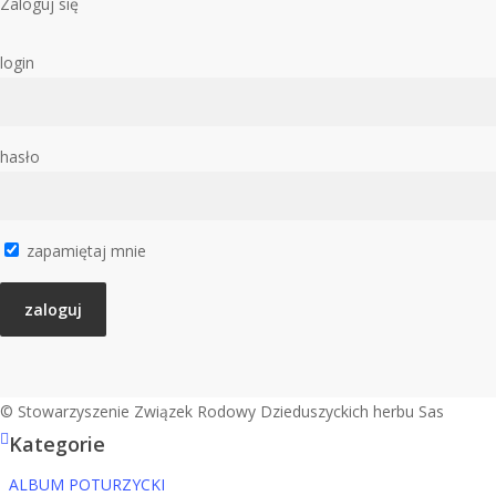
Zaloguj się
login
hasło
zapamiętaj mnie
© Stowarzyszenie Związek Rodowy Dzieduszyckich herbu Sas
facebook
Kategorie
youtube
ALBUM POTURZYCKI