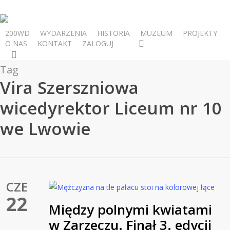
Skip
to
main
200WD
WYDARZENIA
HISTORIA
MUZEUM
PROJEKTY
facebook
youtube
O NAS
KONTAKT
ZALOGUJ
content
szukaj
Tag
Vira Szerszniowa
wicedyrektor Liceum nr 10
we Lwowie
CZE
22
Między polnymi kwiatami
w Zarzeczu. Finał 3. edycji