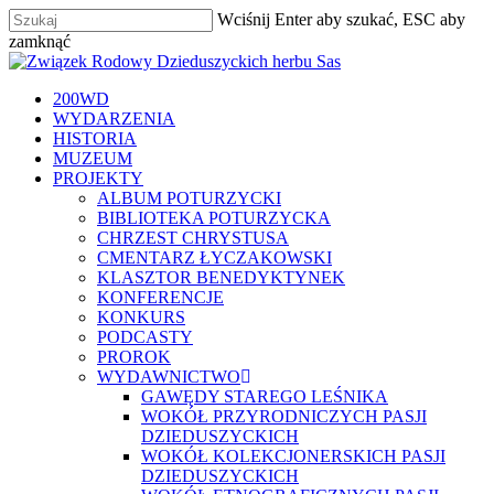
Skip
Wciśnij Enter aby szukać, ESC aby
to
Close
zamknąć
main
Zamknij
Menu
content
szukaj
Menu
200WD
WYDARZENIA
HISTORIA
MUZEUM
PROJEKTY
ALBUM POTURZYCKI
BIBLIOTEKA POTURZYCKA
CHRZEST CHRYSTUSA
CMENTARZ ŁYCZAKOWSKI
KLASZTOR BENEDYKTYNEK
KONFERENCJE
KONKURS
PODCASTY
PROROK
WYDAWNICTWO
GAWĘDY STAREGO LEŚNIKA
WOKÓŁ PRZYRODNICZYCH PASJI
DZIEDUSZYCKICH
WOKÓŁ KOLEKCJONERSKICH PASJI
DZIEDUSZYCKICH