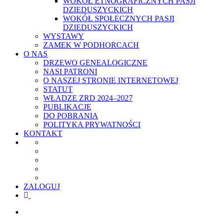
WOKÓŁ ETNOGRAFICZNYCH PASJI
DZIEDUSZYCKICH
WOKÓŁ SPOŁECZNYCH PASJI
DZIEDUSZYCKICH
WYSTAWY
ZAMEK W PODHORCACH
O NAS
DRZEWO GENEALOGICZNE
NASI PATRONI
O NASZEJ STRONIE INTERNETOWEJ
STATUT
WŁADZE ZRD 2024–2027
PUBLIKACJE
DO POBRANIA
POLITYKA PRYWATNOŚCI
KONTAKT
ZALOGUJ
facebook
youtube
szukaj