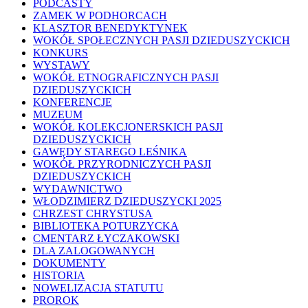
PODCASTY
ZAMEK W PODHORCACH
KLASZTOR BENEDYKTYNEK
WOKÓŁ SPOŁECZNYCH PASJI DZIEDUSZYCKICH
KONKURS
WYSTAWY
WOKÓŁ ETNOGRAFICZNYCH PASJI
DZIEDUSZYCKICH
KONFERENCJE
MUZEUM
WOKÓŁ KOLEKCJONERSKICH PASJI
DZIEDUSZYCKICH
GAWĘDY STAREGO LEŚNIKA
WOKÓŁ PRZYRODNICZYCH PASJI
DZIEDUSZYCKICH
WYDAWNICTWO
WŁODZIMIERZ DZIEDUSZYCKI 2025
CHRZEST CHRYSTUSA
BIBLIOTEKA POTURZYCKA
CMENTARZ ŁYCZAKOWSKI
DLA ZALOGOWANYCH
DOKUMENTY
HISTORIA
NOWELIZACJA STATUTU
PROROK