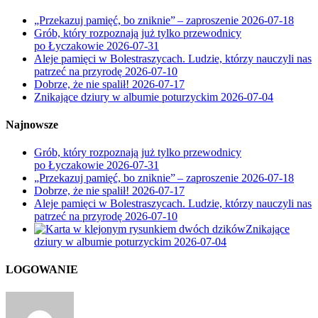
„Przekazuj pamięć, bo zniknie” – zaproszenie
2026-07-18
Grób, który rozpoznają już tylko przewodnicy
po Łyczakowie
2026-07-31
Aleje pamięci w Bolestraszycach. Ludzie, którzy nauczyli nas
patrzeć na przyrodę
2026-07-10
Dobrze, że nie spalił!
2026-07-17
Znikające dziury w albumie poturzyckim
2026-07-04
Najnowsze
Grób, który rozpoznają już tylko przewodnicy
po Łyczakowie
2026-07-31
„Przekazuj pamięć, bo zniknie” – zaproszenie
2026-07-18
Dobrze, że nie spalił!
2026-07-17
Aleje pamięci w Bolestraszycach. Ludzie, którzy nauczyli nas
patrzeć na przyrodę
2026-07-10
Znikające
dziury w albumie poturzyckim
2026-07-04
LOGOWANIE