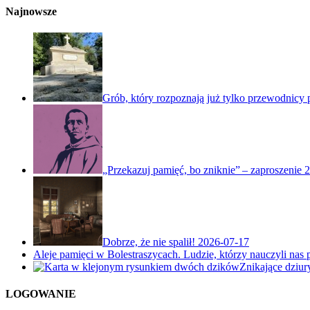
Najnowsze
Grób, który rozpoznają już tylko przewodnicy
„Przekazuj pamięć, bo zniknie” – zaproszenie
2
Dobrze, że nie spalił!
2026-07-17
Aleje pamięci w Bolestraszycach. Ludzie, którzy nauczyli nas 
Znikające dziu
LOGOWANIE