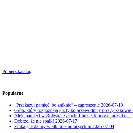
Pobierz katalog
Popularne
„Przekazuj pamięć, bo zniknie” – zaproszenie
2026-07-18
Grób, który rozpoznają już tylko przewodnicy po Łyczakowie
Aleje pamięci w Bolestraszycach. Ludzie, którzy nauczyli nas 
Dobrze, że nie spalił!
2026-07-17
Znikające dziury w albumie poturzyckim
2026-07-04