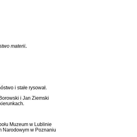
stwo materii
.
stwo i stałe rysował.
 Borowski i Jan Ziemski
kierunkach.
społu Muzeum w Lublinie
eum Narodowym w Poznaniu