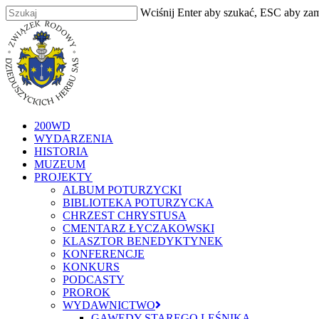
Skip
Wciśnij Enter aby szukać, ESC aby za
to
Zamknij
main
content
szukaj
Menu
200WD
WYDARZENIA
HISTORIA
MUZEUM
PROJEKTY
ALBUM POTURZYCKI
BIBLIOTEKA POTURZYCKA
CHRZEST CHRYSTUSA
CMENTARZ ŁYCZAKOWSKI
KLASZTOR BENEDYKTYNEK
KONFERENCJE
KONKURS
PODCASTY
PROROK
WYDAWNICTWO
GAWĘDY STAREGO LEŚNIKA