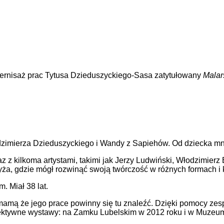
ernisaż pra
c T
ytusa
Dzieduszyckiego-Sasa zatytułowany
Malar
dzimierza Dzieduszyckiego i Wandy z Sapiehów. Od dziecka mnó
az z kilkoma artystami, takimi jak Jerzy Ludwiński, Włodzimierz
ża, gdzie mógł rozwinąć swoją twórczość w różnych formach i 
 Miał 38 lat.
mamą że jego prace powinny się tu znaleźć. Dzięki pomocy ze
spektywne wystawy: na Zamku Lubelskim w 2012 roku i w Muz