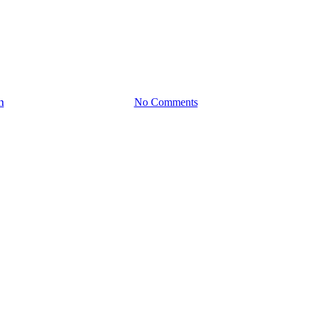
WYDARZENIA
ZAPROSZENIA
yckiego-Sasa po raz pierwszy w
n
2018-03-08
19 kwietnia, 2022
No Comments