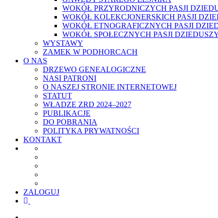
WOKÓŁ PRZYRODNICZYCH PASJI DZIED
WOKÓŁ KOLEKCJONERSKICH PASJI DZI
WOKÓŁ ETNOGRAFICZNYCH PASJI DZIE
WOKÓŁ SPOŁECZNYCH PASJI DZIEDUSZ
WYSTAWY
ZAMEK W PODHORCACH
O NAS
DRZEWO GENEALOGICZNE
NASI PATRONI
O NASZEJ STRONIE INTERNETOWEJ
STATUT
WŁADZE ZRD 2024–2027
PUBLIKACJE
DO POBRANIA
POLITYKA PRYWATNOŚCI
KONTAKT
ZALOGUJ
facebook
youtube
szukaj