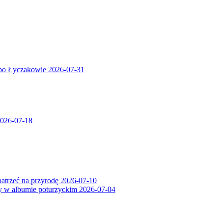
 po Łyczakowie
2026-07-31
026-07-18
patrzeć na przyrodę
2026-07-10
ry w albumie poturzyckim
2026-07-04