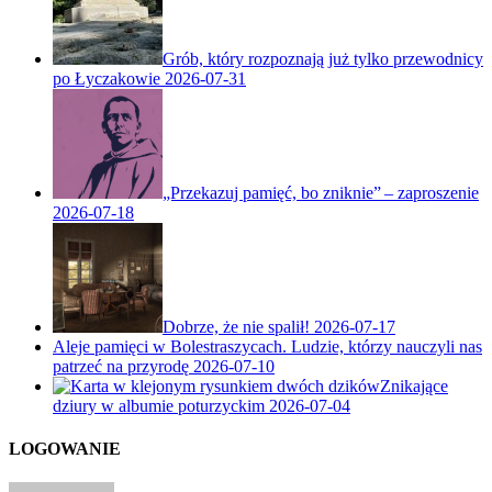
Grób, który rozpoznają już tylko przewodnicy
po Łyczakowie
2026-07-31
„Przekazuj pamięć, bo zniknie” – zaproszenie
2026-07-18
Dobrze, że nie spalił!
2026-07-17
Aleje pamięci w Bolestraszycach. Ludzie, którzy nauczyli nas
patrzeć na przyrodę
2026-07-10
Znikające
dziury w albumie poturzyckim
2026-07-04
LOGOWANIE