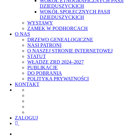
WOKÓŁ ETNOGRAFICZNYCH PASJI
DZIEDUSZYCKICH
WOKÓŁ SPOŁECZNYCH PASJI
DZIEDUSZYCKICH
WYSTAWY
ZAMEK W PODHORCACH
O NAS
DRZEWO GENEALOGICZNE
NASI PATRONI
O NASZEJ STRONIE INTERNETOWEJ
STATUT
WŁADZE ZRD 2024–2027
PUBLIKACJE
DO POBRANIA
POLITYKA PRYWATNOŚCI
KONTAKT
ZALOGUJ
facebook
youtube
szukaj