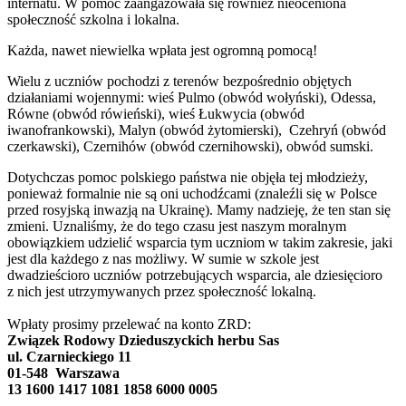
internatu. W pomoc zaangażowała się również nieoceniona
społeczność szkolna i lokalna.
Każda, nawet niewielka wpłata jest ogromną pomocą!
Wielu z uczniów pochodzi z terenów bezpośrednio objętych
działaniami wojennymi: wieś Pulmo (obwód wołyński), Odessa,
Równe (obwód rówieński), wieś Łukwycia (obwód
iwanofrankowski), Malyn (obwód żytomierski), Czehryń (obwód
czerkawski), Czernihów (obwód czernihowski), obwód sumski.
Dotychczas pomoc polskiego państwa nie objęła tej młodzieży,
ponieważ formalnie nie są oni uchodźcami (znaleźli się w Polsce
przed rosyjską inwazją na Ukrainę). Mamy nadzieję, że ten stan się
zmieni. Uznaliśmy, że do tego czasu jest naszym moralnym
obowiązkiem udzielić wsparcia tym uczniom w takim zakresie, jaki
jest dla każdego z nas możliwy. W sumie w szkole jest
dwadzieścioro uczniów potrzebujących wsparcia, ale dziesięcioro
z nich jest utrzymywanych przez społeczność lokalną.
Wpłaty prosimy przelewać na konto ZRD:
Związek Rodowy Dzieduszyckich herbu Sas
ul. Czarnieckiego 11
01-548 Warszawa
13 1600 1417 1081 1858 6000 0005