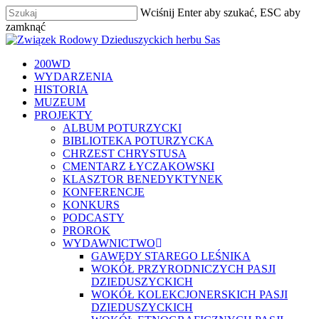
Skip
Wciśnij Enter aby szukać, ESC aby
to
zamknąć
main
Zamknij
content
szukaj
Menu
200WD
WYDARZENIA
HISTORIA
MUZEUM
PROJEKTY
ALBUM POTURZYCKI
BIBLIOTEKA POTURZYCKA
CHRZEST CHRYSTUSA
CMENTARZ ŁYCZAKOWSKI
KLASZTOR BENEDYKTYNEK
KONFERENCJE
KONKURS
PODCASTY
PROROK
WYDAWNICTWO
GAWĘDY STAREGO LEŚNIKA
WOKÓŁ PRZYRODNICZYCH PASJI
DZIEDUSZYCKICH
WOKÓŁ KOLEKCJONERSKICH PASJI
DZIEDUSZYCKICH