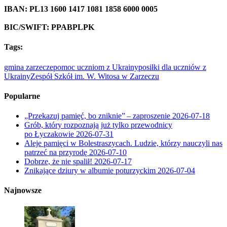
IBAN:
PL13 1600 1417 1081 1858 6000 0005
BIC/SWIFT:
PPABPLPK
Tags:
gmina zarzecze
pomoc uczniom z Ukrainy
posiłki dla uczniów z
Ukrainy
Zespół Szkół im. W. Witosa w Zarzeczu
Popularne
„Przekazuj pamięć, bo zniknie” – zaproszenie
2026-07-18
Grób, który rozpoznają już tylko przewodnicy
po Łyczakowie
2026-07-31
Aleje pamięci w Bolestraszycach. Ludzie, którzy nauczyli nas
patrzeć na przyrodę
2026-07-10
Dobrze, że nie spalił!
2026-07-17
Znikające dziury w albumie poturzyckim
2026-07-04
Najnowsze