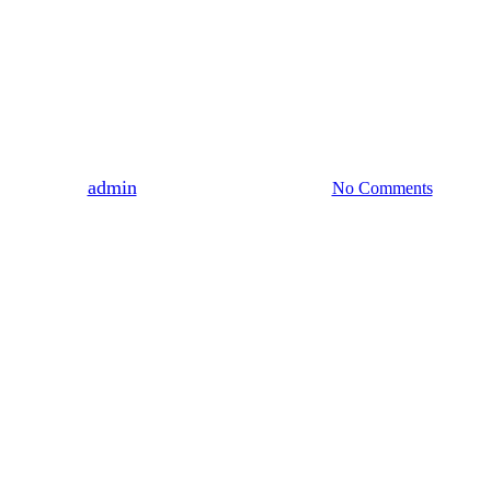
Slider
WYDARZENIA
ZAPROSZENIA
ZARZECZE
Posiłki dla uczniów z Ukrainy
By
admin
2022-03-15
7 czerwca, 2022
No Comments