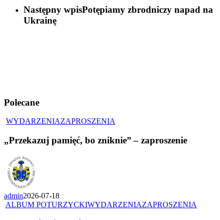
Następny wpis
Potępiamy zbrodniczy napad na
Ukrainę
Polecane
WYDARZENIA
ZAPROSZENIA
„Przekazuj pamięć, bo zniknie” – zaproszenie
admin
2026-07-18
ALBUM POTURZYCKI
WYDARZENIA
ZAPROSZENIA