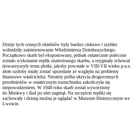
Dzieje tych cennych obiektów były bardzo ciekawe i szybko
wzbudziły zainteresowanie Włodzimierza Dzieduszyckiego.
Początkowo skarb był eksponowany, jednak ostatecznie polecone
zostało wykonanie replik znalezionego skarbu, a oryginały schował
(towarzyszyły temu plotki, jakoby powstałe w VIII-VII wieku p.n.e.
złote ozdoby miały zostać sprzedane ze względu na problemy
finansowe właściciela). Niestety próba ukrycia drogocennych
przedmiotów w ostatecznym rozrachunku zakończyła się
niepowodzeniem. W 1940 roku skarb został wywieziony
do Moskwy i ślad po nim zaginął. Na szczęście repliki się
zachowały i dzisiaj można je oglądać w Muzeum Historycznym we
Lwowie.