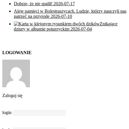
Dobrze, że nie spalił!
2026-07-17
Aleje pamięci w Bolestraszycach. Ludzie, którzy nauczyli nas
patrzeć na przyrodę
2026-07-10
Znikające
dziury w albumie poturzyckim
2026-07-04
LOGOWANIE
Zaloguj się
login