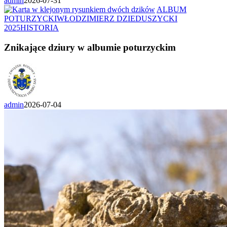
admin
2026-07-31
ALBUM
POTURZYCKI
WŁODZIMIERZ DZIEDUSZYCKI
2025
HISTORIA
Znikające dziury w albumie poturzyckim
admin
2026-07-04