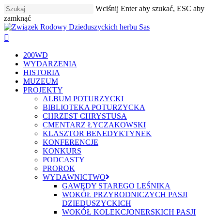
Skip
Wciśnij Enter aby szukać, ESC aby
to
zamknąć
main
Zamknij
content
szukaj
Menu
200WD
WYDARZENIA
HISTORIA
MUZEUM
PROJEKTY
ALBUM POTURZYCKI
BIBLIOTEKA POTURZYCKA
CHRZEST CHRYSTUSA
CMENTARZ ŁYCZAKOWSKI
KLASZTOR BENEDYKTYNEK
KONFERENCJE
KONKURS
PODCASTY
PROROK
WYDAWNICTWO
GAWĘDY STAREGO LEŚNIKA
WOKÓŁ PRZYRODNICZYCH PASJI
DZIEDUSZYCKICH
WOKÓŁ KOLEKCJONERSKICH PASJI