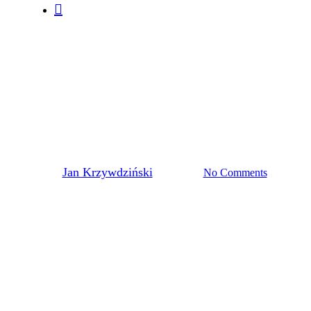
szukaj
HISTORIA
PUBLIKACJE
Skarb Michałkowski
w Muzeum Historycznym we
Lwowie
By
Jan Krzywdziński
2024-11-30
No Comments