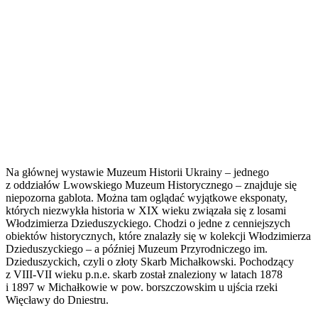
Na głównej wystawie Muzeum Historii Ukrainy – jednego
z oddziałów Lwowskiego Muzeum Historycznego – znajduje się
niepozorna gablota. Można tam oglądać wyjątkowe eksponaty,
których niezwykła historia w XIX wieku związała się z losami
Włodzimierza Dzieduszyckiego. Chodzi o jedne z cenniejszych
obiektów historycznych, które znalazły się w kolekcji Włodzimierza
Dzieduszyckiego – a później Muzeum Przyrodniczego im.
Dzieduszyckich, czyli o złoty Skarb Michałkowski. Pochodzący
z VIII-VII wieku p.n.e. skarb został znaleziony w latach 1878
i 1897 w Michałkowie w pow. borszczowskim u ujścia rzeki
Więcławy do Dniestru.