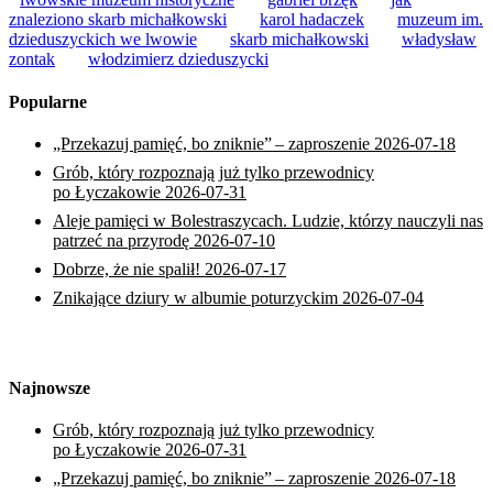
znaleziono skarb michałkowski
karol hadaczek
muzeum im.
dzieduszyckich we lwowie
skarb michałkowski
władysław
zontak
włodzimierz dzieduszycki
Popularne
„Przekazuj pamięć, bo zniknie” – zaproszenie
2026-07-18
Grób, który rozpoznają już tylko przewodnicy
po Łyczakowie
2026-07-31
Aleje pamięci w Bolestraszycach. Ludzie, którzy nauczyli nas
patrzeć na przyrodę
2026-07-10
Dobrze, że nie spalił!
2026-07-17
Znikające dziury w albumie poturzyckim
2026-07-04
Najnowsze
Grób, który rozpoznają już tylko przewodnicy
po Łyczakowie
2026-07-31
„Przekazuj pamięć, bo zniknie” – zaproszenie
2026-07-18