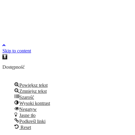
Skip to content
Open
toolbar
Dostępność
Powiększ tekst
Zmniejsz tekst
Szarość
Wysoki kontrast
Negatyw
Jasne tło
Podkreśl linki
Reset