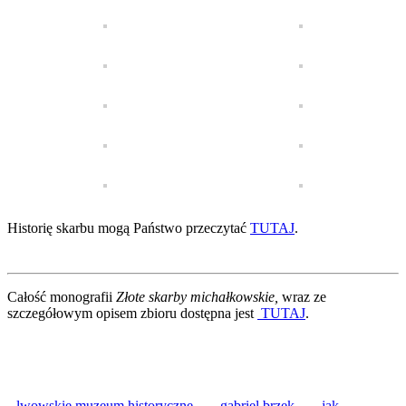
Historię skarbu mogą Państwo przeczytać
TUTAJ
.
Całość monografii
Złote skarby michałkowskie,
wraz ze
szczegółowym opisem zbioru dostępna jest
TUTAJ
.
lwowskie muzeum historyczne
gabriel brzęk
jak